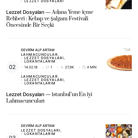
LEZZET DOSYALARI
Lezzet Dosyaları
Adana Yeme İçme
Rehberi : Kebap ve Şalgam Festivali
Öncesinde Bir Seçki
DEVRIM ALP ARTAM
LAHMACUNCULAR
LEZZET DOSYALARI
LOKANTALARIM
14.02.18
1
27,9K
4 MIN
LAHMACUNCULAR
LEZZET DOSYALARI
LOKANTALARIM
Lezzet Dosyaları
İstanbul’un En İyi
Lahmacuncuları
DEVRIM ALP ARTAM
LEZZET DOSYALARI
LOKANTALARIM