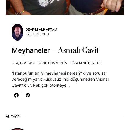
DEVRIM ALP ARTAM
EYLÜL 26, 2011
Asmalı Cavit
Meyhaneler
4,0K VIEWS
NO COMMENTS
4 MINUTE READ
“İstanbul’un en iyi meyhanesi neresi?” diye sorulsa,
vereceğim yanıt kuşkusuz, hiç düşünmeden “Asmalı
Cavit” olur. Pek çok otoriteye…
AUTHOR