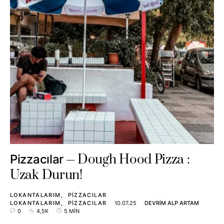
Dough Hood Pizza :
Pizzacılar
Uzak Durun!
LOKANTALARIM
PIZZACILAR
LOKANTALARIM
PIZZACILAR
10.07.25
DEVRIM ALP ARTAM
0
4,5K
5 MIN