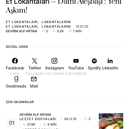
Dafni Ateşbaşı : Yeni
Et Lokantaları
Aşkım!
ET LOKANTALARI
LOKANTALARIM
ET LOKANTALARI
LOKANTALARIM
15.01.25
DEVRIM ALP ARTAM
0
9,6K
7 MIN
SOCIAL LINKS
Facebook
Twitter
Instagram
YouTube
Spotify
LinkedIn
LIKES
FOLLOWERS
FOLLOWERS
SUBSCRIBERS
Goodreads
Mail
ÇOK OKUNANLAR
DEVRIM ALP ARTAM
LEZZET DOSYALARI
06.12.16
3
37,8K
9 MIN