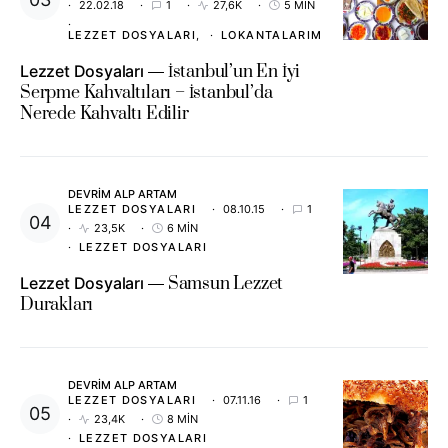
22.02.18
1
27,6K
5 MIN
LEZZET DOSYALARI
LOKANTALARIM
Lezzet Dosyaları
İstanbul’un En İyi
Serpme Kahvaltıları – İstanbul’da
Nerede Kahvaltı Edilir
DEVRIM ALP ARTAM
LEZZET DOSYALARI
08.10.15
1
23,5K
6 MIN
LEZZET DOSYALARI
Lezzet Dosyaları
Samsun Lezzet
Durakları
DEVRIM ALP ARTAM
LEZZET DOSYALARI
07.11.16
1
23,4K
8 MIN
LEZZET DOSYALARI