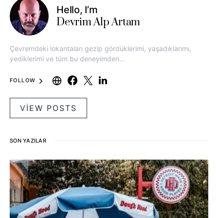
Hello, I’m
Devrim Alp Artam
Çevremdeki lokantaları gezip gördüklerimi, yaşadıklarımı,
yediklerimi ve tüm bu deneyimden…
FOLLOW
VIEW POSTS
SON YAZILAR