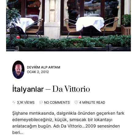
DEVRIM ALP ARTAM
OCAK 2, 2012
Da Vittorio
İtalyanlar
3,1K VIEWS
NO COMMENTS
4 MINUTE READ
Şişhane mıntıkasında, dalgınlıkla önünden geçerken fark
edemeyebileceğiniz, küçük, sımsıcak bir lokantayı
anlatacağım bugün. Adı Da Vittorio…2009 senesinden
beri…