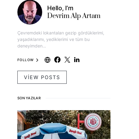
Hello, I’m
Devrim Alp Artam
Çevremdeki lokantaları gezip gördüklerimi,
yaşadıklarımı, yediklerimi ve tüm bu
deneyimden…
FOLLOW
VIEW POSTS
SON YAZILAR