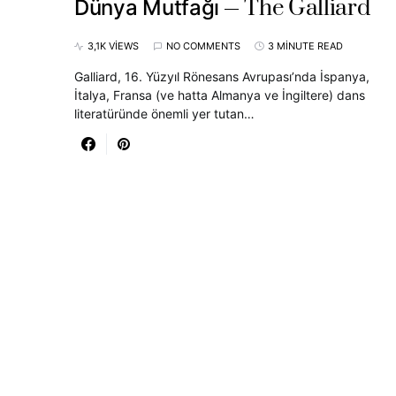
The Galliard
Dünya Mutfağı
3,1K VIEWS
NO COMMENTS
3 MINUTE READ
Galliard, 16. Yüzyıl Rönesans Avrupası’nda İspanya,
İtalya, Fransa (ve hatta Almanya ve İngiltere) dans
literatüründe önemli yer tutan…