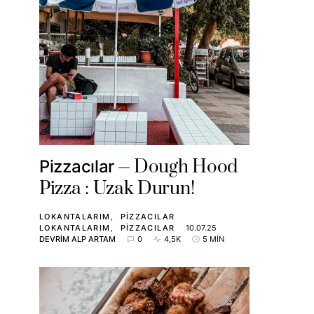
Dough Hood
Pizzacılar
Pizza : Uzak Durun!
LOKANTALARIM
PIZZACILAR
LOKANTALARIM
PIZZACILAR
10.07.25
DEVRIM ALP ARTAM
0
4,5K
5 MIN