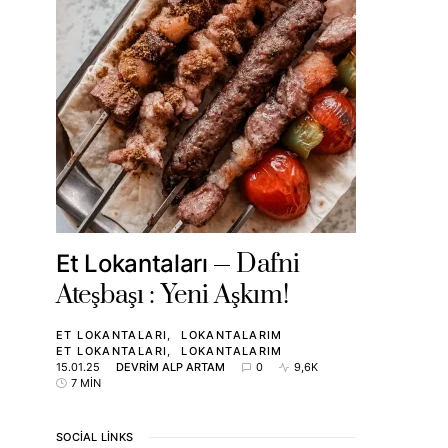
Dafni
Et Lokantaları
Ateşbaşı : Yeni Aşkım!
ET LOKANTALARI
LOKANTALARIM
ET LOKANTALARI
LOKANTALARIM
15.01.25
DEVRIM ALP ARTAM
0
9,6K
7 MIN
SOCIAL LINKS