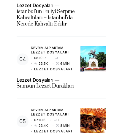
Lezzet Dosyaları
İstanbul’un En İyi Serpme
Kahvaltıları – İstanbul’da
Nerede Kahvaltı Edilir
DEVRIM ALP ARTAM
LEZZET DOSYALARI
08.10.15
1
23,5K
6 MIN
LEZZET DOSYALARI
Lezzet Dosyaları
Samsun Lezzet Durakları
DEVRIM ALP ARTAM
LEZZET DOSYALARI
07.11.16
1
23,4K
8 MIN
LEZZET DOSYALARI