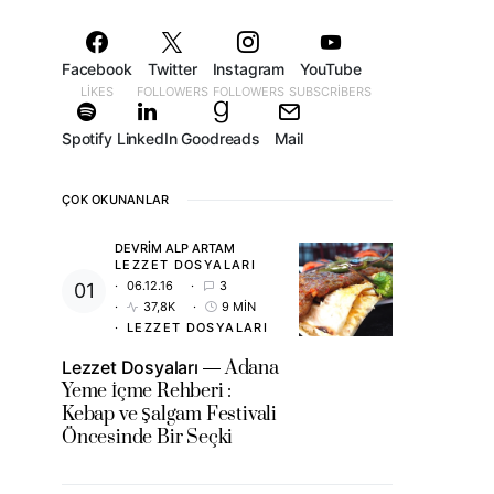
Facebook
Twitter
Instagram
YouTube
LIKES
FOLLOWERS
FOLLOWERS
SUBSCRIBERS
Spotify
LinkedIn
Goodreads
Mail
ÇOK OKUNANLAR
DEVRIM ALP ARTAM
LEZZET DOSYALARI
06.12.16
3
37,8K
9 MIN
LEZZET DOSYALARI
Lezzet Dosyaları
Adana
Yeme İçme Rehberi :
Kebap ve Şalgam Festivali
Öncesinde Bir Seçki