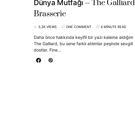
The Galliard
Dünya Mutfağı
Brasserie
3,3K VIEWS
ONE COMMENT
4 MINUTE READ
Daha önce hakkında keyifli bir yazı kaleme aldığım
The Galliard, bu sene farklı atılımlar peşinde sevgili
dostlar. Fine…