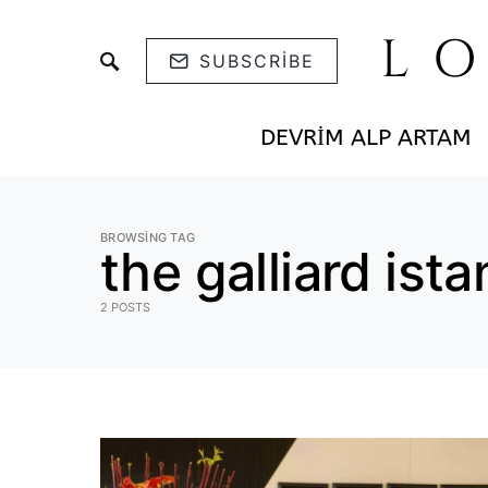
L
SUBSCRIBE
DEVRIM ALP ARTAM
BROWSING TAG
the galliard ista
2 POSTS