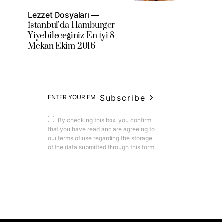
Lezzet Dosyaları
İstanbul’da Hamburger
Yiyebileceğiniz En İyi 8
Mekan Ekim 2016
Subscribe
By checking this box, you confirm
that you have read and are agreeing to
our terms of use regarding the storage
of the data submitted through this form.