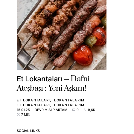
Dafni
Et Lokantaları
Ateşbaşı : Yeni Aşkım!
ET LOKANTALARI
LOKANTALARIM
ET LOKANTALARI
LOKANTALARIM
15.01.25
DEVRIM ALP ARTAM
0
9,6K
7 MIN
SOCIAL LINKS