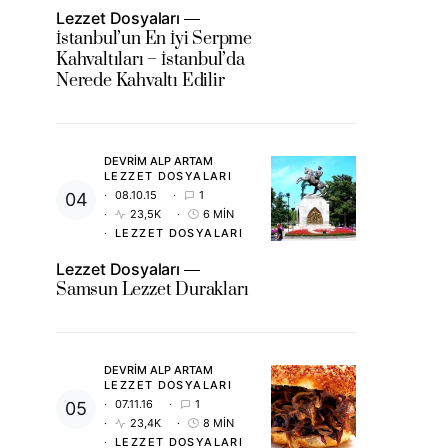
Lezzet Dosyaları
İstanbul’un En İyi Serpme
Kahvaltıları – İstanbul’da
Nerede Kahvaltı Edilir
DEVRIM ALP ARTAM
LEZZET DOSYALARI
08.10.15
1
23,5K
6 MIN
LEZZET DOSYALARI
Lezzet Dosyaları
Samsun Lezzet Durakları
DEVRIM ALP ARTAM
LEZZET DOSYALARI
07.11.16
1
23,4K
8 MIN
LEZZET DOSYALARI