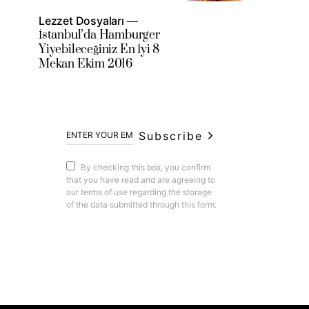
Lezzet Dosyaları
İstanbul’da Hamburger
Yiyebileceğiniz En İyi 8
Mekan Ekim 2016
Subscribe
By checking this box, you confirm
that you have read and are agreeing to
our terms of use regarding the storage
of the data submitted through this form.