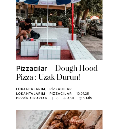
Dough Hood
Pizzacılar
Pizza : Uzak Durun!
LOKANTALARIM
PIZZACILAR
LOKANTALARIM
PIZZACILAR
10.07.25
DEVRIM ALP ARTAM
0
4,5K
5 MIN