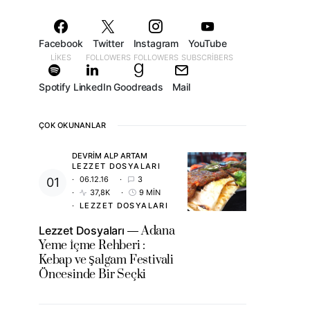
Facebook
Twitter
Instagram
YouTube
LIKES
FOLLOWERS
FOLLOWERS
SUBSCRIBERS
Spotify
LinkedIn
Goodreads
Mail
ÇOK OKUNANLAR
DEVRIM ALP ARTAM
LEZZET DOSYALARI
06.12.16
3
37,8K
9 MIN
LEZZET DOSYALARI
Lezzet Dosyaları
Adana
Yeme İçme Rehberi :
Kebap ve Şalgam Festivali
Öncesinde Bir Seçki