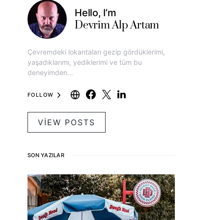
Hello, I’m
Devrim Alp Artam
Çevremdeki lokantaları gezip gördüklerimi,
yaşadıklarımı, yediklerimi ve tüm bu
deneyimden…
FOLLOW
VIEW POSTS
SON YAZILAR