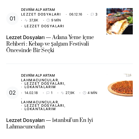
DEVRIM ALP ARTAM
LEZZET DOSYALARI
06.12.16
3
37,8K
9 MIN
LEZZET DOSYALARI
Lezzet Dosyaları
Adana Yeme İçme
Rehberi : Kebap ve Şalgam Festivali
Öncesinde Bir Seçki
DEVRIM ALP ARTAM
LAHMACUNCULAR
LEZZET DOSYALARI
LOKANTALARIM
14.02.18
1
27,9K
4 MIN
LAHMACUNCULAR
LEZZET DOSYALARI
LOKANTALARIM
Lezzet Dosyaları
İstanbul’un En İyi
Lahmacuncuları