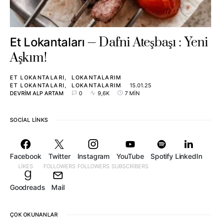
Dafni Ateşbaşı : Yeni
Et Lokantaları
Aşkım!
ET LOKANTALARI
LOKANTALARIM
ET LOKANTALARI
LOKANTALARIM
15.01.25
DEVRIM ALP ARTAM
0
9,6K
7 MIN
SOCIAL LINKS
Facebook
Twitter
Instagram
YouTube
Spotify
LinkedIn
LIKES
FOLLOWERS
FOLLOWERS
SUBSCRIBERS
Goodreads
Mail
ÇOK OKUNANLAR