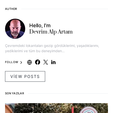
AUTHOR
Hello, I’m
Devrim Alp Artam
Çevremdeki lokantaları gezip gördüklerimi, yaşadıklarımı,
yediklerimi ve tüm bu deneyimden…
FOLLOW
VIEW POSTS
SON YAZILAR