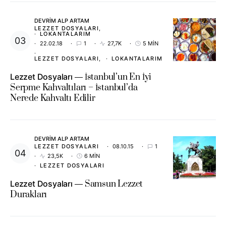
DEVRIM ALP ARTAM
LEZZET DOSYALARI
LOKANTALARIM
22.02.18
1
27,7K
5 MIN
LEZZET DOSYALARI
LOKANTALARIM
Lezzet Dosyaları
İstanbul’un En İyi
Serpme Kahvaltıları – İstanbul’da
Nerede Kahvaltı Edilir
DEVRIM ALP ARTAM
LEZZET DOSYALARI
08.10.15
1
23,5K
6 MIN
LEZZET DOSYALARI
Lezzet Dosyaları
Samsun Lezzet
Durakları