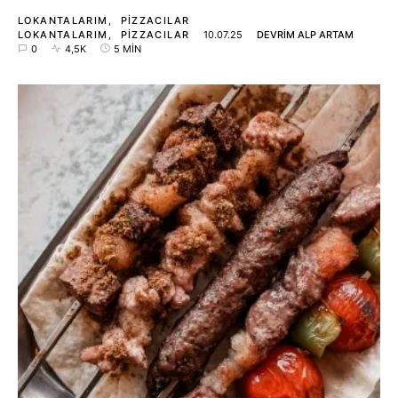
LOKANTALARIM
PIZZACILAR
LOKANTALARIM
PIZZACILAR
10.07.25
DEVRIM ALP ARTAM
0
4,5K
5 MIN