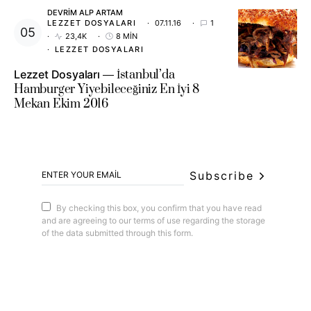
DEVRIM ALP ARTAM
LEZZET DOSYALARI
07.11.16
1
23,4K
8 MIN
LEZZET DOSYALARI
Lezzet Dosyaları
İstanbul’da
Hamburger Yiyebileceğiniz En İyi 8
Mekan Ekim 2016
Subscribe
By checking this box, you confirm that you have read
and are agreeing to our terms of use regarding the storage
of the data submitted through this form.