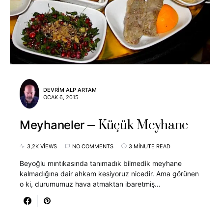
DEVRIM ALP ARTAM
OCAK 6, 2015
Küçük Meyhane
Meyhaneler
3,2K VIEWS
NO COMMENTS
3 MINUTE READ
Beyoğlu mıntıkasında tanımadık bilmedik meyhane
kalmadığına dair ahkam kesiyoruz nicedir. Ama görünen
o ki, durumumuz hava atmaktan ibaretmiş…