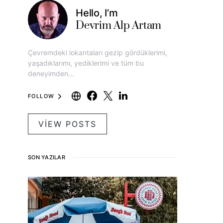
Hello, I’m
Devrim Alp Artam
Çevremdeki lokantaları gezip gördüklerimi,
yaşadıklarımı, yediklerimi ve tüm bu
deneyimden…
FOLLOW
VIEW POSTS
SON YAZILAR