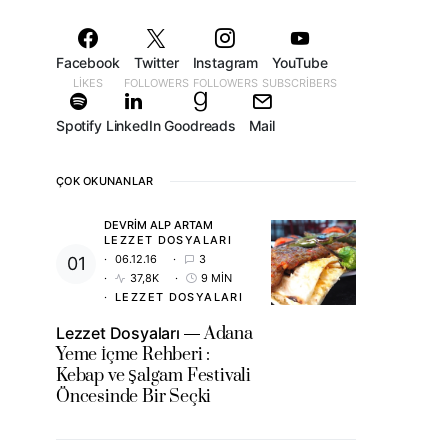
Facebook
Twitter
Instagram
YouTube
LIKES
FOLLOWERS
FOLLOWERS
SUBSCRIBERS
Spotify
LinkedIn
Goodreads
Mail
ÇOK OKUNANLAR
DEVRIM ALP ARTAM
LEZZET DOSYALARI
06.12.16
3
37,8K
9 MIN
LEZZET DOSYALARI
Lezzet Dosyaları
Adana
Yeme İçme Rehberi :
Kebap ve Şalgam Festivali
Öncesinde Bir Seçki