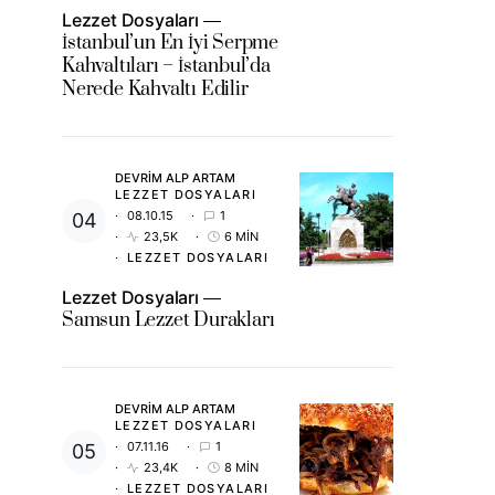
Lezzet Dosyaları
İstanbul’un En İyi Serpme
Kahvaltıları – İstanbul’da
Nerede Kahvaltı Edilir
DEVRIM ALP ARTAM
LEZZET DOSYALARI
08.10.15
1
23,5K
6 MIN
LEZZET DOSYALARI
Lezzet Dosyaları
Samsun Lezzet Durakları
DEVRIM ALP ARTAM
LEZZET DOSYALARI
07.11.16
1
23,4K
8 MIN
LEZZET DOSYALARI