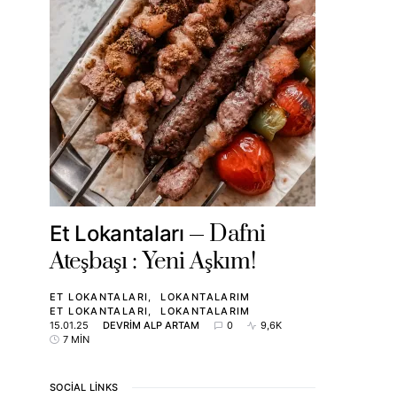
Dafni
Et Lokantaları
Ateşbaşı : Yeni Aşkım!
ET LOKANTALARI
LOKANTALARIM
ET LOKANTALARI
LOKANTALARIM
15.01.25
DEVRIM ALP ARTAM
0
9,6K
7 MIN
SOCIAL LINKS