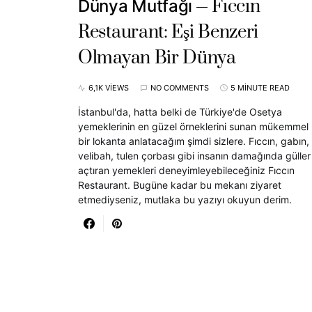
Fıccın
Dünya Mutfağı
Restaurant: Eşi Benzeri
Olmayan Bir Dünya
6,1K VIEWS
NO COMMENTS
5 MINUTE READ
İstanbul'da, hatta belki de Türkiye'de Osetya
yemeklerinin en güzel örneklerini sunan mükemmel
bir lokanta anlatacağım şimdi sizlere. Fıccın, gabın,
velibah, tulen çorbası gibi insanın damağında güller
açtıran yemekleri deneyimleyebileceğiniz Fıccın
Restaurant. Bugüne kadar bu mekanı ziyaret
etmediyseniz, mutlaka bu yazıyı okuyun derim.