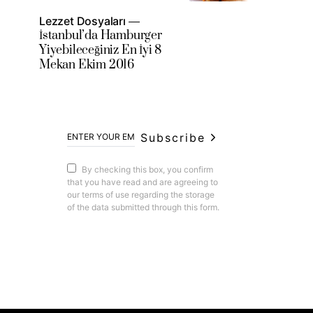
Lezzet Dosyaları
İstanbul’da Hamburger
Yiyebileceğiniz En İyi 8
Mekan Ekim 2016
Subscribe
By checking this box, you confirm
that you have read and are agreeing to
our terms of use regarding the storage
of the data submitted through this form.