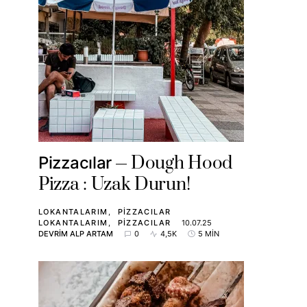
Dough Hood
Pizzacılar
Pizza : Uzak Durun!
LOKANTALARIM
PIZZACILAR
LOKANTALARIM
PIZZACILAR
10.07.25
DEVRIM ALP ARTAM
0
4,5K
5 MIN