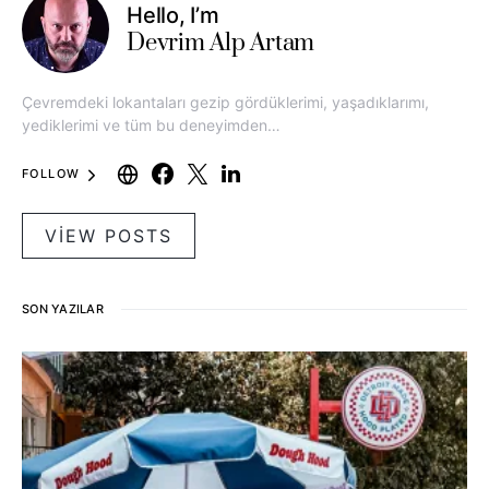
Hello, I’m
Devrim Alp Artam
Çevremdeki lokantaları gezip gördüklerimi, yaşadıklarımı,
yediklerimi ve tüm bu deneyimden…
FOLLOW
VIEW POSTS
SON YAZILAR