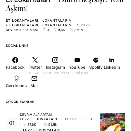
Aşkım!
ET LOKANTALARI
LOKANTALARIM
ET LOKANTALARI
LOKANTALARIM
15.01.25
DEVRIM ALP ARTAM
0
9,6K
7 MIN
SOCIAL LINKS
Facebook
Twitter
Instagram
YouTube
Spotify
LinkedIn
LIKES
FOLLOWERS
FOLLOWERS
SUBSCRIBERS
Goodreads
Mail
ÇOK OKUNANLAR
DEVRIM ALP ARTAM
LEZZET DOSYALARI
06.12.16
3
37,8K
9 MIN
LEZZET DOSYALARI