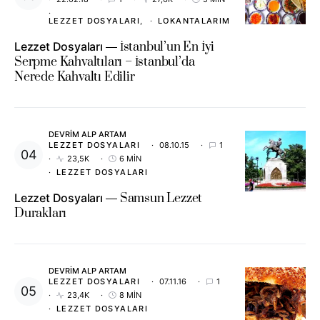
LEZZET DOSYALARI
LOKANTALARIM
Lezzet Dosyaları
İstanbul’un En İyi
Serpme Kahvaltıları – İstanbul’da
Nerede Kahvaltı Edilir
DEVRIM ALP ARTAM
LEZZET DOSYALARI
08.10.15
1
23,5K
6 MIN
LEZZET DOSYALARI
Lezzet Dosyaları
Samsun Lezzet
Durakları
DEVRIM ALP ARTAM
LEZZET DOSYALARI
07.11.16
1
23,4K
8 MIN
LEZZET DOSYALARI