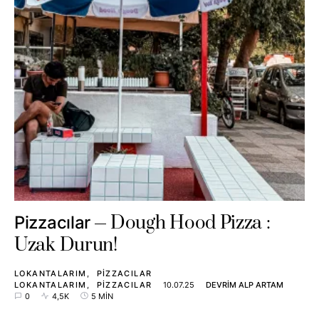
Dough Hood Pizza :
Pizzacılar
Uzak Durun!
LOKANTALARIM
PIZZACILAR
LOKANTALARIM
PIZZACILAR
10.07.25
DEVRIM ALP ARTAM
0
4,5K
5 MIN