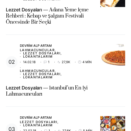
Lezzet Dosyaları
Adana Yeme İçme
Rehberi : Kebap ve Şalgam Festivali
Öncesinde Bir Seçki
DEVRIM ALP ARTAM
LAHMACUNCULAR
LEZZET DOSYALARI
LOKANTALARIM
14.02.18
1
27,9K
4 MIN
LAHMACUNCULAR
LEZZET DOSYALARI
LOKANTALARIM
Lezzet Dosyaları
İstanbul’un En İyi
Lahmacuncuları
DEVRIM ALP ARTAM
LEZZET DOSYALARI
LOKANTALARIM
22.02.18
1
27,6K
5 MIN