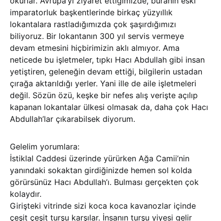
okurlar. Avrupa’yı ziyaret ettiğimizde, buranın eski
imparatorluk başkentlerinde birkaç yüzyıllık
lokantalara rastladığımızda çok şaşırdığımızı
biliyoruz. Bir lokantanın 300 yıl servis vermeye
devam etmesini hiçbirimizin aklı almıyor. Ama
neticede bu işletmeler, tıpkı Hacı Abdullah gibi insan
yetiştiren, geleneğin devam ettiği, bilgilerin ustadan
çırağa aktarıldığı yerler. Yani ille de aile işletmeleri
değil. Sözün özü, keşke bir nefes alış verişte açılıp
kapanan lokantalar ülkesi olmasak da, daha çok Hacı
Abdullah’lar çıkarabilsek diyorum.
Gelelim yorumlara:
İstiklal Caddesi üzerinde yürürken Ağa Camii’nin
yanındaki sokaktan girdiğinizde hemen sol kolda
görürsünüz Hacı Abdullah’ı. Bulması gerçekten çok
kolaydır.
Girişteki vitrinde sizi koca koca kavanozlar içinde
çeşit çeşit turşu karşılar. İnsanın turşu yiyesi gelir