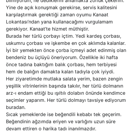
bilmiyorum, ne dediklerini anlamakta zorluk çekerim.
Yine de açık konuşmak gerekirse, servis kalitesini
karşılaştırmak gerektiği zaman oyumu Kanaat
Lokantası’ndan yana kullanacağımı vurgulamam
gerekiyor. Kanaat’te hizmet müthiştir.
Burada her türlü çorbayı içtim. Yedi kardeş çorbası,
uskumru çorbası ve işkembe en çok aklımda kalanlar.
İyi bir yemekten önce çorba içmeyi adet edinmiş olan
bendeniz bu üçlüyü öneriyorum. Özellikle iki hafta
önce tadına baktığım balık çorbası, hem terbiyesi
hem de balığın damakta kalan tadıyla çok iyiydi.
Her ziyaretimde mutlaka salata yerim, bazen zengin
yeşillik vitrinlerinin başında takılır, her türlü dolmanın
arz-ı endam ettiği bu ışıltılı dolabın önünde kendimce
seçimler yaparım. Her türlü dolmayı tavsiye ediyorum
buradan.
Sıcak yemeklerde ise beğendili kebabı tek geçerim.
Beğendinin ağzımda eriyen ve varlığını uzun süre
devam ettiren o harika tadı inanılmazdır.