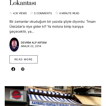
Lokantası
4,1K VIEWS
5 COMMENTS
4 MINUTE READ
Bir zamanlar okuduğum bir yazıda şöyle diyordu: “İnsan
Üsküdar’a niye gider ki? Ya motora binip karşıya
geçecektir, ya…
DEVRIM ALP ARTAM
ARALIK 22, 2014
READ MORE