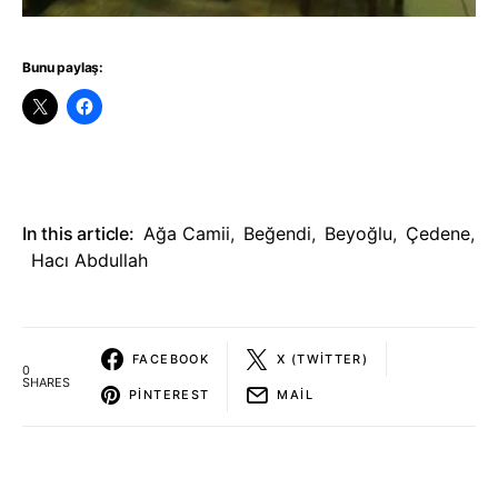
Bunu paylaş:
In this article:
Ağa Camii
,
Beğendi
,
Beyoğlu
,
Çedene
,
Hacı Abdullah
FACEBOOK
X (TWITTER)
0
SHARES
PINTEREST
MAIL