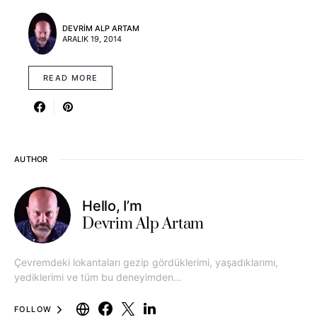
DEVRIM ALP ARTAM
ARALIK 19, 2014
READ MORE
AUTHOR
Hello, I’m
Devrim Alp Artam
Çevremdeki lokantaları gezip gördüklerimi, yaşadıklarımı,
yediklerimi ve tüm bu deneyimden…
FOLLOW