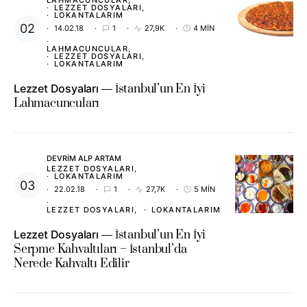
LAHMACUNCULAR
LEZZET DOSYALARI
LOKANTALARIM
14.02.18
1
27,9K
4 MIN
LAHMACUNCULAR
LEZZET DOSYALARI
LOKANTALARIM
Lezzet Dosyaları
İstanbul’un En İyi
Lahmacuncuları
DEVRIM ALP ARTAM
LEZZET DOSYALARI
LOKANTALARIM
22.02.18
1
27,7K
5 MIN
LEZZET DOSYALARI
LOKANTALARIM
Lezzet Dosyaları
İstanbul’un En İyi
Serpme Kahvaltıları – İstanbul’da
Nerede Kahvaltı Edilir