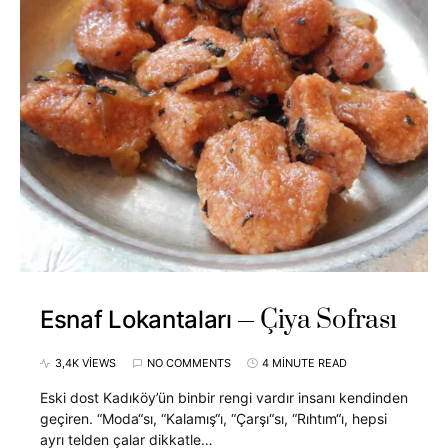
Çiya Sofrası
Esnaf Lokantaları
3,4K VIEWS
NO COMMENTS
4 MINUTE READ
Eski dost Kadıköy’ün binbir rengi vardır insanı kendinden
geçiren. “Moda“sı, “Kalamış“ı, “Çarşı“sı, “Rıhtım“ı, hepsi
ayrı telden çalar dikkatle…