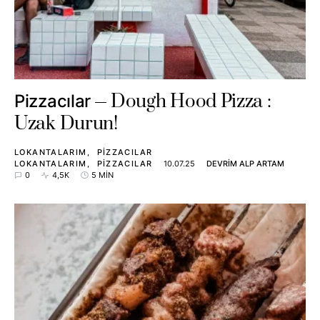
Dough Hood Pizza :
Pizzacılar
Uzak Durun!
LOKANTALARIM
PIZZACILAR
LOKANTALARIM
PIZZACILAR
10.07.25
DEVRIM ALP ARTAM
0
4,5K
5 MIN