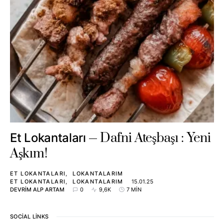
Dafni Ateşbaşı : Yeni
Et Lokantaları
Aşkım!
ET LOKANTALARI
LOKANTALARIM
ET LOKANTALARI
LOKANTALARIM
15.01.25
DEVRIM ALP ARTAM
0
9,6K
7 MIN
SOCIAL LINKS