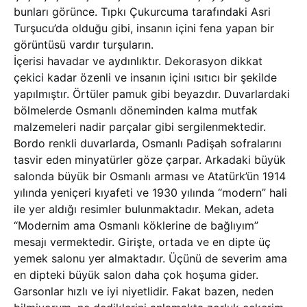
bunları görünce. Tıpkı Çukurcuma tarafındaki Asri
Turşucu’da olduğu gibi, insanın içini fena yapan bir
görüntüsü vardır turşuların.
İçerisi havadar ve aydınlıktır. Dekorasyon dikkat
çekici kadar özenli ve insanın içini ısıtıcı bir şekilde
yapılmıştır. Örtüler pamuk gibi beyazdır. Duvarlardaki
bölmelerde Osmanlı döneminden kalma mutfak
malzemeleri nadir parçalar gibi sergilenmektedir.
Bordo renkli duvarlarda, Osmanlı Padişah sofralarını
tasvir eden minyatürler göze çarpar. Arkadaki büyük
salonda büyük bir Osmanlı arması ve Atatürk’ün 1914
yılında yeniçeri kıyafeti ve 1930 yılında “modern” hali
ile yer aldığı resimler bulunmaktadır. Mekan, adeta
“Modernim ama Osmanlı köklerine de bağlıyım”
mesajı vermektedir. Girişte, ortada ve en dipte üç
yemek salonu yer almaktadır. Üçünü de severim ama
en dipteki büyük salon daha çok hoşuma gider.
Garsonlar hızlı ve iyi niyetlidir. Fakat bazen, neden