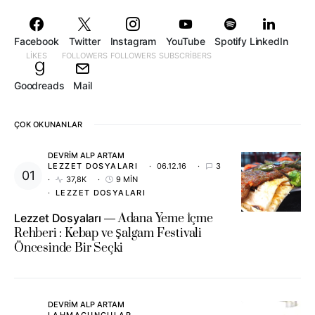
Facebook
Twitter
Instagram
YouTube
Spotify
LinkedIn
LIKES
FOLLOWERS
FOLLOWERS
SUBSCRIBERS
Goodreads
Mail
ÇOK OKUNANLAR
DEVRIM ALP ARTAM
LEZZET DOSYALARI
06.12.16
3
37,8K
9 MIN
LEZZET DOSYALARI
Lezzet Dosyaları
Adana Yeme İçme
Rehberi : Kebap ve Şalgam Festivali
Öncesinde Bir Seçki
DEVRIM ALP ARTAM