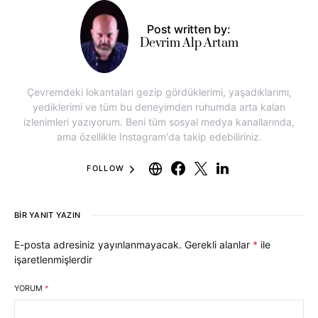
Post written by:
Devrim Alp Artam
Çevremdeki lokantaları gezip gördüklerimi, yaşadıklarımı,
yediklerimi ve tüm bu deneyimden ruhumda arta kalan
izlenimleri yazıyorum. Beni tüm sosyal medya kanallarında,
ama özellikle Instagram'da takip edebiliriniz.
FOLLOW
BIR YANIT YAZIN
E-posta adresiniz yayınlanmayacak.
Gerekli alanlar
*
ile
işaretlenmişlerdir
YORUM
*