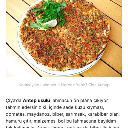
Kadıköy’de Lahmacun Nerede Yenir? Çiya Kebap
Çiya’da
Antep usulü
lahmacun ön plana çıkıyor
tahmin edersiniz ki. İçinde sade kuzu kıyması,
domates, maydanoz, biber, sarımsak, karabiber olan,
hamuru çıtır, malzemesi bol bu lahmacuna bayıldım
tek kelimeyle. Azıcık limon, çok az da biber ile iyice