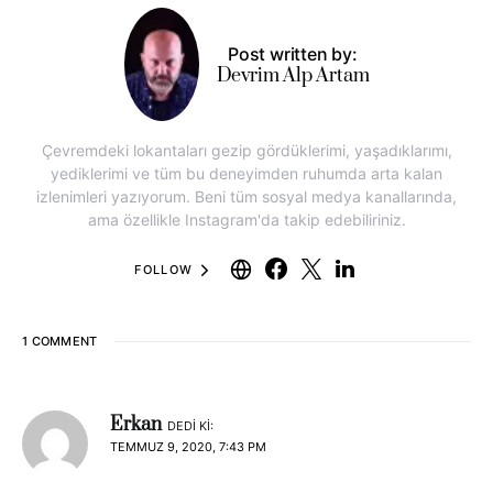
Post written by:
Devrim Alp Artam
Çevremdeki lokantaları gezip gördüklerimi, yaşadıklarımı,
yediklerimi ve tüm bu deneyimden ruhumda arta kalan
izlenimleri yazıyorum. Beni tüm sosyal medya kanallarında,
ama özellikle Instagram'da takip edebiliriniz.
FOLLOW
1 COMMENT
Erkan
DEDI KI:
TEMMUZ 9, 2020, 7:43 PM