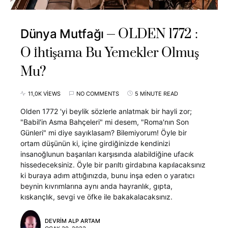
OLDEN 1772 :
Dünya Mutfağı
O İhtişama Bu Yemekler Olmuş
Mu?
11,0K VIEWS
NO COMMENTS
5 MINUTE READ
Olden 1772 'yi beylik sözlerle anlatmak bir hayli zor;
"Babil'in Asma Bahçeleri" mi desem, "Roma'nın Son
Günleri" mi diye sayıklasam? Bilemiyorum! Öyle bir
ortam düşünün ki, içine girdiğinizde kendinizi
insanoğlunun başarıları karşısında alabildiğine ufacık
hissedeceksiniz. Öyle bir parıltı girdabına kapılacaksınız
ki buraya adım attığınızda, bunu inşa eden o yaratıcı
beynin kıvrımlarına aynı anda hayranlık, gıpta,
kıskançlık, sevgi ve öfke ile bakakalacaksınız.
DEVRIM ALP ARTAM