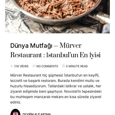
Mürver
Dünya Mutfağı
Restaurant : İstanbul’un En İyisi
7,1K VIEWS
NO COMMENTS
5 MINUTE READ
Mürver Restaurant hiç şüphesiz İstanbul'un en keyifli,
lezzetli ve başarılı restoranı. Burada kendimi mutlu ve
huzurlu hissediyorum. Tatlardaki istikrar ve ustalık, her
ziyaret edişimde beni şaşırtıyor. Novotel'in tepesindeki
bu muhteşem manzaralı mekanı en kısa sürede ziyaret
ediniz.
DEVRIM ALP ARTAM