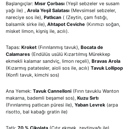
Başlangıçlar:
Mısır Çorbası
(Yeşil sebzeler ve susam
yağı ile) ,
Arola Yeşil Salatası
(Mevsimsel sebzeler,
nareciye sos ile),
Patlıcan
( (Zeytin, çam fıstığı,
balsamik sirke ile),
Ahtapot Ceviche
(Kırımızı soğan,
misket limon, kişniş ile, acılı).
Tapas:
Kroket
(Fırınlanmış tavuk),
Bocata de
Calamares
(Endülüs usülü Kızartılmış Mürekkep
ekmekli kalamar sandviç, limon reçeli),
Bravas Arola
(Kızarmış patatesler, aioli sos ile, acılı)
Tavuk Lollipop
(Konfi tavuk, kimchi sos)
Ana Yemek:
Tavuk Cannelloni
(Fırın tavuklu Wanton
makarna, bademli beşamel sos),
Kuzu Sırtı
(Fırınlanmış patlıcan püresi ile),
Yaban Levrek
(arpa
risotto, bal kabağı gratin ile)
Tatlı:
70 % Çikolata
(Çıtır ekmek, zeytinyağı ile),