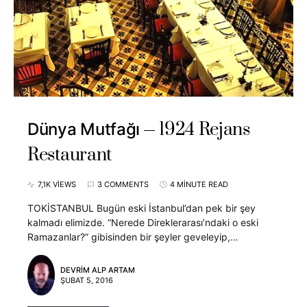
1924 Rejans
Dünya Mutfağı
Restaurant
7,1K VIEWS
3 COMMENTS
4 MINUTE READ
TOKİSTANBUL Bugün eski İstanbul’dan pek bir şey
kalmadı elimizde. “Nerede Direklerarası’ndaki o eski
Ramazanlar?” gibisinden bir şeyler geveleyip,…
DEVRIM ALP ARTAM
ŞUBAT 5, 2016