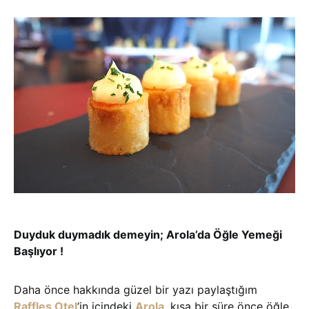
Duyduk duymadık demeyin; Arola’da Öğle Yemeği
Başlıyor !
Daha önce hakkında güzel bir yazı paylaştığım
Raffles Otel
‘in içindeki
Arola
, kısa bir süre önce öğle