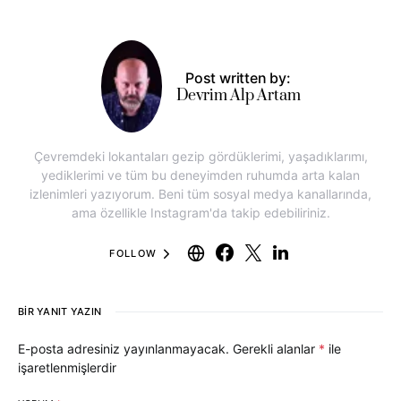
Post written by:
Devrim Alp Artam
Çevremdeki lokantaları gezip gördüklerimi, yaşadıklarımı,
yediklerimi ve tüm bu deneyimden ruhumda arta kalan
izlenimleri yazıyorum. Beni tüm sosyal medya kanallarında,
ama özellikle Instagram'da takip edebiliriniz.
FOLLOW
BIR YANIT YAZIN
E-posta adresiniz yayınlanmayacak.
Gerekli alanlar
*
ile
işaretlenmişlerdir