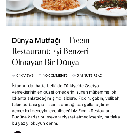
Fıccın
Dünya Mutfağı
Restaurant: Eşi Benzeri
Olmayan Bir Dünya
6,1K VIEWS
NO COMMENTS
5 MINUTE READ
İstanbul'da, hatta belki de Türkiye'de Osetya
yemeklerinin en güzel örneklerini sunan mükemmel bir
lokanta anlatacağım şimdi sizlere. Fıccın, gabın, velibah,
tulen çorbası gibi insanın damağında güller açtıran
yemekleri deneyimleyebileceğiniz Fıccın Restaurant.
Bugüne kadar bu mekanı ziyaret etmediyseniz, mutlaka
bu yazıyı okuyun derim.