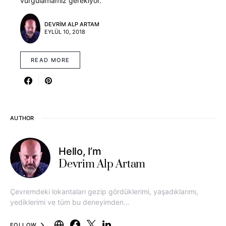
vurgulamamız gerekiyor.
DEVRIM ALP ARTAM
EYLÜL 10, 2018
READ MORE
AUTHOR
Hello, I’m
Devrim Alp Artam
Çevremdeki lokantaları gezip gördüklerimi, yaşadıklarımı,
yediklerimi ve tüm bu deneyimden…
FOLLOW