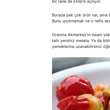
bir tane de Etiler’e açılıyor.
Burada pek çok ürün var, ama ö
Bunu unutmamak ve o nefis ekş
Granma Akmerkez’in insanı yüks
tatlı yersiniz mesela. Ya da bil
yemeklerine uzanabilirsiniz öğle