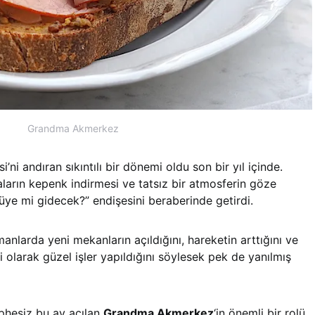
Grandma Akmerkez
’ni andıran sıkıntılı bir dönemi oldu son bir yıl içinde.
ların kepenk indirmesi ve tatsız bir atmosferin göze
üye mi gidecek?” endişesini beraberinde getirdi.
nlarda yeni mekanların açıldığını, hareketin arttığını ve
olarak güzel işler yapıldığını söylesek pek de yanılmış
üphesiz bu ay açılan
Grandma Akmerkez
‘in önemli bir rolü