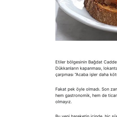
Etiler bölgesinin Bağdat Caddesi
Dükkanların kapanması, lokanta
çarpması “Acaba işler daha köt
Fakat pek öyle olmadı. Son zama
hem gastronomik, hem de ticari 
olmayız.
Bu yeni hareketin içinde, hiç ş