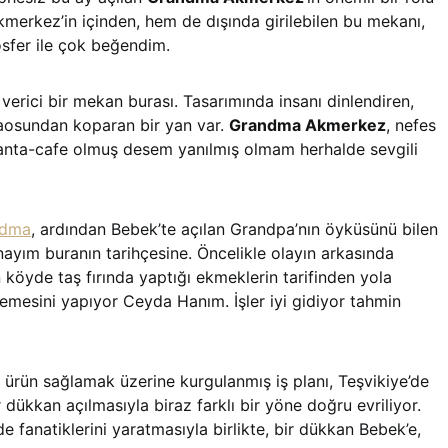
kmerkez’in içinden, hem de dışında girilebilen bu mekanı,
fer ile çok beğendim.
 verici bir mekan burası. Tasarımında insanı dinlendiren,
 kaosundan koparan bir yan var.
Grandma Akmerkez
, nefes
kanta-cafe olmuş desem yanılmış olmam herhalde sevgili
ndma
, ardından Bebek’te açılan Grandpa’nın öyküsünü bilen
nayım buranın tarihçesine. Öncelikle olayın arkasında
 köyde taş fırında yaptığı ekmeklerin tarifinden yola
emesini yapıyor Ceyda Hanım. İşler iyi gidiyor tahmin
 ürün sağlamak üzerine kurgulanmış iş planı, Teşvikiye’de
 dükkan açılmasıyla biraz farklı bir yöne doğru evriliyor.
 fanatiklerini yaratmasıyla birlikte, bir dükkan Bebek’e,