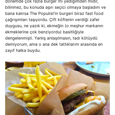
dönemde çok fazla burger mi yediğimden midir,
bilinmez, bu konuda aşırı seçici olmaya başladım ve
bana kalırsa The Populist’in burgeri biraz fast food
çağrışımları taşıyordu. Çift köftenin verdiği zafer
duygusu, ne yazık ki, ekmeğin (o meşhur markanın
ekmeklerine çok benziyordu) basitliğiyle
dengelenmişti. Yanlış anlaşılmasın, tadı kötüydü
demiyorum, ama o ana dek tattıklarım arasında en
zayıf halka buydu.