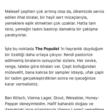
Malesef çeşitleri çok artmış olsa da, ülkemizde servis
edilen ithal biralar, bir hayli sert mizaçlarıyla,
yemeklere eşlik etmekten çok uzaklar. Hatta tam
tersi, yemeğin tadını bastırıp damakta bir çekişme
yaratıyorlar.
İşte bu noktada
The Populist
‘in hayranlık duyduğum
bir özelliği daha ortaya çıkıyor. Kendi pastorize
edilmemiş biralarını sunuyorlar sizlere. Her zevke,
renge, talebe göre biraları var. Çeşit bolluğundan
mütevellit, bana kalırsa bir sampler isteyip, ufak çaplı
bir tadım gerçekleştirdikten sonra ne içeceğinize
karar vermelisiniz.
Ben Kölsch, Vienna Lager, Stout, Weissbier, Honey-
Pepper deneyimledim. Hafif baharatlı doğası ve
damaktaki ince nüanslarıyla Vienna Lager’i yemeğime