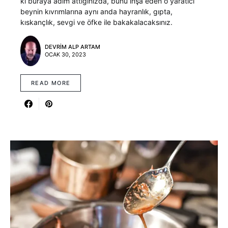
ki buraya adım attığınızda, bunu inşa eden o yaratıcı
beynin kıvrımlarına aynı anda hayranlık, gıpta,
kıskançlık, sevgi ve öfke ile bakakalacaksınız.
DEVRIM ALP ARTAM
OCAK 30, 2023
READ MORE