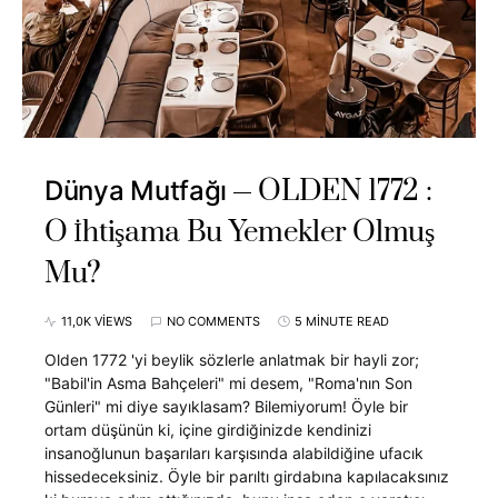
OLDEN 1772 :
Dünya Mutfağı
O İhtişama Bu Yemekler Olmuş
Mu?
11,0K VIEWS
NO COMMENTS
5 MINUTE READ
Olden 1772 'yi beylik sözlerle anlatmak bir hayli zor;
"Babil'in Asma Bahçeleri" mi desem, "Roma'nın Son
Günleri" mi diye sayıklasam? Bilemiyorum! Öyle bir
ortam düşünün ki, içine girdiğinizde kendinizi
insanoğlunun başarıları karşısında alabildiğine ufacık
hissedeceksiniz. Öyle bir parıltı girdabına kapılacaksınız