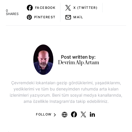
FACEBOOK
X (TWITTER)
0
SHARES
PINTEREST
MAIL
Post written by:
Devrim Alp Artam
Çevremdeki lokantaları gezip gördüklerimi, yaşadıklarımı,
yediklerimi ve tüm bu deneyimden ruhumda arta kalan
izlenimleri yazıyorum. Beni tüm sosyal medya kanallarında,
ama özellikle Instagram'da takip edebiliriniz.
FOLLOW