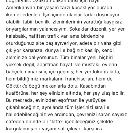
coğrafyası. Uzaktan bakan birisi için hayli
Amerikanvari bir yaşam tarzı kucaklıyor burada
ikamet edenleri. İşin içinde olanlar farklı düşünüyor
olabilir tabii; ben ilk izlenimlerimin yarattığı kaygısız
önyargılarımın yalancısıyım. Sokaklar düzenli, yer yer
kalabalık, hafiften trafik var, ama birdenbire
oturduğunuz site başlayıveriyor, adeta bir vaha gibi
çıkıyor karşınıza, dünya ile bağınız kesilip, kendi
aleminize dalıyorsunuz. Tüm binalar yeni, hiçbiri
yüksek değil, apartman hayatı ve müstakil evlerin
bahçeli mimarisi iç içe geçmiş; her yer lokantalarla,
hem bildiğimiz markaların franchise’ları, hem de
Göktürk’e özgü mekanlarla dolu. Kasabından
kuaförüne, her şey elinizin altında, her şey ulaşılabilir.
Bu mecrada, evinizden eşofman ile yürüyüşe
çıkabileceğiniz, aynı anda tüm işlerinizi sıra ile
halledebileceğiniz ve ardından, çevrenizi saran sayısız
cafeden birinde bir “latte” içebileceğiniz şekilde
kurgulanmış bir yaşam stili çıkıyor karşınıza.