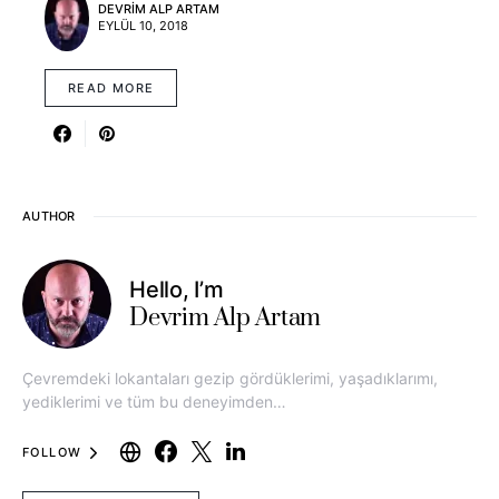
DEVRIM ALP ARTAM
EYLÜL 10, 2018
READ MORE
AUTHOR
Hello, I’m
Devrim Alp Artam
Çevremdeki lokantaları gezip gördüklerimi, yaşadıklarımı,
yediklerimi ve tüm bu deneyimden…
FOLLOW