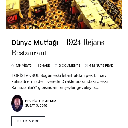
1924 Rejans
Dünya Mutfağı
Restaurant
7,1K VIEWS
1 SHARE
3 COMMENTS
4 MINUTE READ
TOKİSTANBUL Bugün eski İstanbul’dan pek bir şey
kalmadı elimizde. “Nerede Direklerarası’ndaki o eski
Ramazanlar?” gibisinden bir şeyler geveleyip,…
DEVRIM ALP ARTAM
ŞUBAT 5, 2016
READ MORE