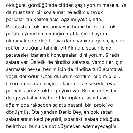
olduğunu gördüğümde cidden şaşırıyorum mesela. Ya
da muazzam bir sosla marine edilmiş tavuk
parçalarının kaliteli acısı ağzımı yaktığında.
Patatesten çok hoşlanmayan birine bu kadar çok
patates yedirten mantığın pratikliğine hayran
olmamak elde değil. Tavukların yanında gelen, içinde
rokfor olduğunu tahmin ettiğim dip sosun içine
patatesleri banarak konuşmaları dinliyorum. Sırada
salata var. Üstelik de hindiba salatası. Vampirler için
sarmısak neyse, benim için de hindiba türü acımtırak
yeşillikler odur. Uzak dururum kendimi bildim bileli.
Lakin bu salatanın içinde karamelize şekerli ceviz
parçacıkları ve rokfor peyniri var. Bence enfes bir
denge yakalanmış bu zıt kutuplar arasında ve
ağzımızda rakseden salata başarılı bir “proje”ye
dönüşmüş. Öte yandan Deniz Bey, en çok satan
salatalarının keçi peynirli, ıspanaklı salata olduğunu
belirtiyor; bunu da not düşmeden edemeyeceğim.