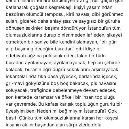
kentin insanı intihara sürükleyen trafiği, her geçen gün
katlanarak çoğalan keşmekeşi, kişiyi yaşamından
bezdiren ölümcül temposu, kirli havası, dibi görünmez
suları, giderek daha anlayışsız ve saygısız bir güruha
dönüşen sakinleri başımı döndürüyor. İstanbul’un tüm
olumsuzluklarına durup dinlenmeden laf eden, şikayet
etmekten bir saniye bile kendini alamayan, “bir gün
alıp başımı gideceğim buradan” gibi klişe bir
edebiyatı ağzına pelesenk eden, lakin bir türlü
buradan ayrılamayan, ayrılamayacak, hep bu şehirde
kalacak, buranın eğri büğrü sokaklarını arşınlayacak,
lokantalarında tıka basa yiyecek, barlarında içecek,
gri-mavi gökyüzüne boş boş bakacak, pis havasını
soluyacak, trafiğinde debelenmeye devam edecek,
son kertede karamsar ve öfkeli bir insan topluluğu
var çevremde. Bu kafası karışık topluluğun gururlu bir
üyesiyim ben. Neden mi bağımlıyım İstanbul’a? Çok
basit: Çünkü tüm olumsuzluklarına karşın her köşesi
insanın aklını başından alan sürprizlerle dolu