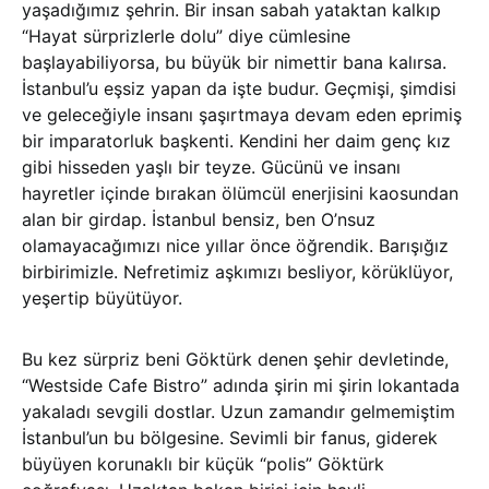
yaşadığımız şehrin. Bir insan sabah yataktan kalkıp
“Hayat sürprizlerle dolu” diye cümlesine
başlayabiliyorsa, bu büyük bir nimettir bana kalırsa.
İstanbul’u eşsiz yapan da işte budur. Geçmişi, şimdisi
ve geleceğiyle insanı şaşırtmaya devam eden eprimiş
bir imparatorluk başkenti. Kendini her daim genç kız
gibi hisseden yaşlı bir teyze. Gücünü ve insanı
hayretler içinde bırakan ölümcül enerjisini kaosundan
alan bir girdap. İstanbul bensiz, ben O’nsuz
olamayacağımızı nice yıllar önce öğrendik. Barışığız
birbirimizle. Nefretimiz aşkımızı besliyor, körüklüyor,
yeşertip büyütüyor.
Bu kez sürpriz beni Göktürk denen şehir devletinde,
“Westside Cafe Bistro” adında şirin mi şirin lokantada
yakaladı sevgili dostlar. Uzun zamandır gelmemiştim
İstanbul’un bu bölgesine. Sevimli bir fanus, giderek
büyüyen korunaklı bir küçük “polis” Göktürk