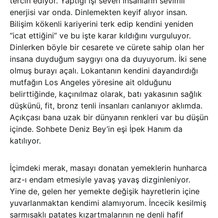
tercih ediyor. Yaptığı işi seven insanların sevimli
enerjisi var onda. Dinlemekten keyif alıyor insan.
Bilişim kökenli kariyerini terk edip kendini yeniden
“icat ettiğini” ve bu işte karar kıldığını vurguluyor.
Dinlerken böyle bir cesarete ve cürete sahip olan her
insana duyduğum saygıyı ona da duyuyorum. İki sene
olmuş burayı açalı. Lokantanın kendini dayandırdığı
mutfağın Los Angeles yöresine ait olduğunu
belirttiğinde, kaçınılmaz olarak, batı yakasının sağlık
düşkünü, fit, bronz tenli insanları canlanıyor aklımda.
Açıkçası bana uzak bir dünyanın renkleri var bu düşün
içinde. Sohbete Deniz Bey’in eşi İpek Hanım da
katılıyor.
İçimdeki merak, masayı donatan yemeklerin hunharca
arz-ı endam etmesiyle yavaş yavaş dizginleniyor.
Yine de, gelen her yemekte değişik hayretlerin içine
yuvarlanmaktan kendimi alamıyorum. İncecik kesilmiş
sarmısaklı patates kızartmalarının ne denli hafif