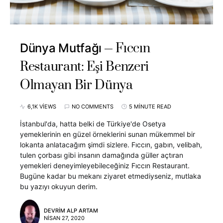
Fıccın
Dünya Mutfağı
Restaurant: Eşi Benzeri
Olmayan Bir Dünya
6,1K VIEWS
NO COMMENTS
5 MINUTE READ
İstanbul'da, hatta belki de Türkiye'de Osetya
yemeklerinin en güzel örneklerini sunan mükemmel bir
lokanta anlatacağım şimdi sizlere. Fıccın, gabın, velibah,
tulen çorbası gibi insanın damağında güller açtıran
yemekleri deneyimleyebileceğiniz Fıccın Restaurant.
Bugüne kadar bu mekanı ziyaret etmediyseniz, mutlaka
bu yazıyı okuyun derim.
DEVRIM ALP ARTAM
NISAN 27, 2020