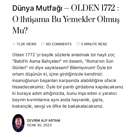
OLDEN 1772 :
Dünya Mutfağı
O İhtişama Bu Yemekler Olmuş
Mu?
11,0K VIEWS
NO COMMENTS
5 MINUTE READ
Olden 1772 'yi beylik sözlerle anlatmak bir hayli zor;
"Babil'in Asma Bahçeleri" mi desem, "Roma'nın Son
Günleri" mi diye sayıklasam? Bilemiyorum! Öyle bir
ortam düşünün ki, içine girdiğinizde kendinizi
insanoğlunun başarıları karşısında alabildiğine ufacık
hissedeceksiniz. Öyle bir parıltı girdabına kapılacaksınız
ki buraya adım attığınızda, bunu inşa eden o yaratıcı
beynin kıvrımlarına aynı anda hayranlık, gıpta,
kıskançlık, sevgi ve öfke ile bakakalacaksınız.
DEVRIM ALP ARTAM
OCAK 30, 2023