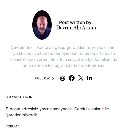
Post written by:
Devrim Alp Artam
Çevremdeki lokantaları gezip gördüklerimi, yaşadıklarımı,
yediklerimi ve tüm bu deneyimden ruhumda arta kalan
izlenimleri yazıyorum. Beni tüm sosyal medya kanallarında,
ama özellikle Instagram'da takip edebiliriniz.
FOLLOW
BIR YANIT YAZIN
E-posta adresiniz yayınlanmayacak.
Gerekli alanlar
*
ile
işaretlenmişlerdir
YORUM
*