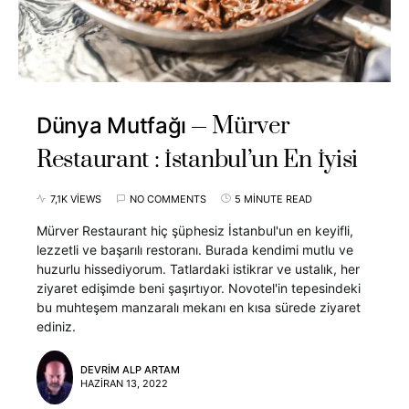
Mürver
Dünya Mutfağı
Restaurant : İstanbul’un En İyisi
7,1K VIEWS
NO COMMENTS
5 MINUTE READ
Mürver Restaurant hiç şüphesiz İstanbul'un en keyifli,
lezzetli ve başarılı restoranı. Burada kendimi mutlu ve
huzurlu hissediyorum. Tatlardaki istikrar ve ustalık, her
ziyaret edişimde beni şaşırtıyor. Novotel'in tepesindeki
bu muhteşem manzaralı mekanı en kısa sürede ziyaret
ediniz.
DEVRIM ALP ARTAM
HAZIRAN 13, 2022