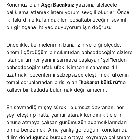
Konumuz olan
Aşçı Bacaksız
yazısına alelacele
balıklama atlamak istemiyorum sevgili okurlar! Önce
iki lakırdı ile kafamdakileri boşaltabileceğim sevimli
bir girizgaha ihtiyaç duyuyorum işin doğrusu.
Öncelikle, kelimelerimin bana izin verdiği ölçüde,
önemli gördüğüm bir sıkıntıdan bahsedeceğim sizlere.
İstanbul’un her yanını sarmaya başlayan “şef”lerden
bahsedeceğim ufak ufak. Kimsenin sanatına dil
uzatmak, becerilerini sebepsizce eleştirmek, ülkenin
temel sorunlarından birisi olan “
hakaret kültürü
“ne
kallavi bir katkıda bulunmak değil amacım.
En sevmediğim şey sürekli olumsuz davranan, her
şeyi eleştirip hatta çamur atarak kendini kitlelerin
önüne atmaya çalışan günümüzün adamcıklarından
birine benzemek! Ama yanlış gördüğüm konuları da
dilim döndüğünce burada ortaya koymaya çalışmam