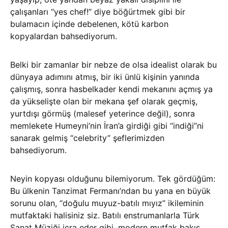
çalışanları “yes chef!” diye böğürtmek gibi bir
bulamacın içinde debelenen, kötü karbon
kopyalardan bahsediyorum.
Belki bir zamanlar bir nebze de olsa idealist olarak bu
dünyaya adımını atmış, bir iki ünlü kişinin yanında
çalışmış, sonra hasbelkader kendi mekanını açmış ya
da yükselişte olan bir mekana şef olarak geçmiş,
yurtdışı görmüş (malesef yeterince değil), sonra
memlekete Humeyni’nin İran’a girdiği gibi “indiği”ni
sanarak gelmiş “celebrity” şeflerimizden
bahsediyorum.
Neyin kopyası olduğunu bilemiyorum. Tek gördüğüm:
Bu ülkenin Tanzimat Fermanı’ndan bu yana en büyük
sorunu olan, “doğulu muyuz-batılı mıyız” ikileminin
mutfaktaki halisiniz siz. Batılı enstrumanlarla Türk
Sanat Müziği icra eder gibi, modern mutfak bakış