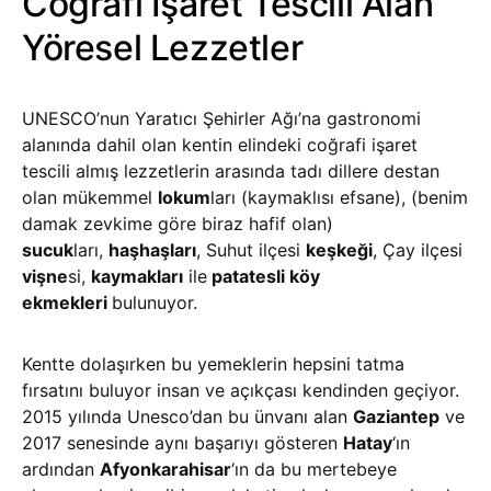
Coğrafi İşaret Tescili Alan
Yöresel Lezzetler
UNESCO’nun Yaratıcı Şehirler Ağı’na gastronomi
alanında dahil olan kentin elindeki coğrafi işaret
tescili almış lezzetlerin arasında tadı dillere destan
olan mükemmel
lokum
ları (kaymaklısı efsane), (benim
damak zevkime göre biraz hafif olan)
sucuk
ları,
haşhaşları
, Suhut ilçesi
keşkeği
, Çay ilçesi
vişne
si,
kaymakları
ile
patatesli köy
ekmekleri
bulunuyor.
Kentte dolaşırken bu yemeklerin hepsini tatma
fırsatını buluyor insan ve açıkçası kendinden geçiyor.
2015 yılında Unesco’dan bu ünvanı alan
Gaziantep
ve
2017 senesinde aynı başarıyı gösteren
Hatay
‘ın
ardından
Afyonkarahisar
‘ın da bu mertebeye