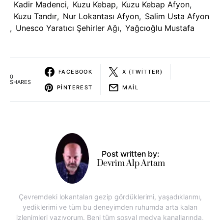
Kadir Madenci
,
Kuzu Kebap
,
Kuzu Kebap Afyon
,
Kuzu Tandır
,
Nur Lokantası Afyon
,
Salim Usta Afyon
,
Unesco Yaratıcı Şehirler Ağı
,
Yağcıoğlu Mustafa
FACEBOOK
X (TWITTER)
0
SHARES
PINTEREST
MAIL
Post written by:
Devrim Alp Artam
Çevremdeki lokantaları gezip gördüklerimi, yaşadıklarımı,
yediklerimi ve tüm bu deneyimden ruhumda arta kalan
izlenimleri yazıyorum. Beni tüm sosyal medya kanallarında,