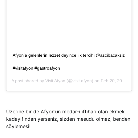
Afyon’a gelenlerin lezzet deyince ilk tercihi @ascibacaksiz
#visitafyon #gastroafyon
A post shared by
Visit Afyon
(@visit.afyon) on
Feb 20, 2020 at 10:42am PST
Üzerine bir de Afyon’un medar-ı iftiharı olan ekmek
kadayıfından yerseniz, sizden mesudu olmaz, benden
söylemesi!