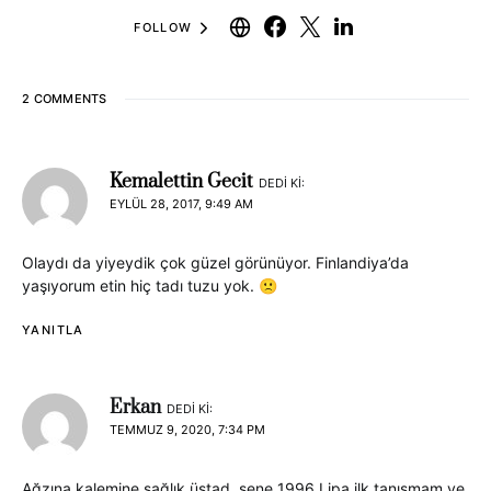
FOLLOW
2 COMMENTS
Kemalettin Gecit
DEDI KI:
EYLÜL 28, 2017, 9:49 AM
Olaydı da yiyeydik çok güzel görünüyor. Finlandiya’da
yaşıyorum etin hiç tadı tuzu yok. 🙁
YANITLA
Erkan
DEDI KI:
TEMMUZ 9, 2020, 7:34 PM
Ağzına kalemine sağlık üstad, sene 1996 Lipa ilk tanışmam ve