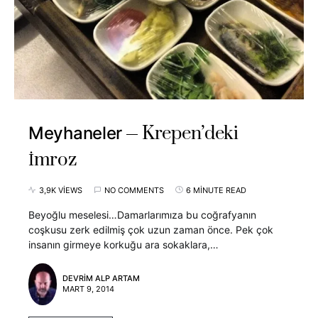
Krepen’deki
Meyhaneler
İmroz
3,9K VIEWS
NO COMMENTS
6 MINUTE READ
Beyoğlu meselesi…Damarlarımıza bu coğrafyanın
coşkusu zerk edilmiş çok uzun zaman önce. Pek çok
insanın girmeye korkuğu ara sokaklara,…
DEVRIM ALP ARTAM
MART 9, 2014