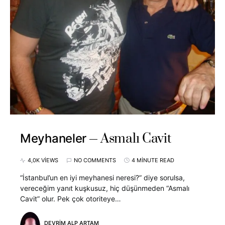
Asmalı Cavit
Meyhaneler
4,0K VIEWS
NO COMMENTS
4 MINUTE READ
“İstanbul’un en iyi meyhanesi neresi?” diye sorulsa,
vereceğim yanıt kuşkusuz, hiç düşünmeden “Asmalı
Cavit” olur. Pek çok otoriteye…
DEVRIM ALP ARTAM