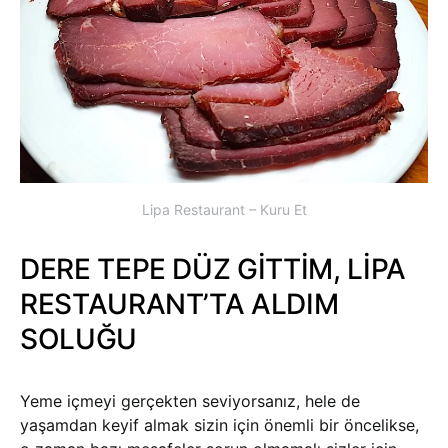
Lipa Restaurant – Kuru Et
DERE TEPE DÜZ GİTTİM, LİPA
RESTAURANT’TA ALDIM
SOLUĞU
Yeme içmeyi gerçekten seviyorsanız, hele de
yaşamdan keyif almak sizin için önemli bir öncelikse,