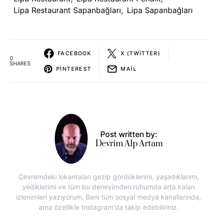
Lipa Restaurant Sapanbağları
,
Lipa Sapanbağları
FACEBOOK
X (TWITTER)
0
SHARES
PINTEREST
MAIL
Post written by:
Devrim Alp Artam
Çevremdeki lokantaları gezip gördüklerimi, yaşadıklarımı,
yediklerimi ve tüm bu deneyimden ruhumda arta kalan
izlenimleri yazıyorum. Beni tüm sosyal medya kanallarında,
ama özellikle Instagram'da takip edebiliriniz.