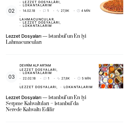
LEZZET DOSYALARI
LOKANTALARIM
14.02.18
1
27,9K
4 MIN
LAHMACUNCULAR
LEZZET DOSYALARI
LOKANTALARIM
Lezzet Dosyaları
İstanbul’un En İyi
Lahmacuncuları
DEVRIM ALP ARTAM
LEZZET DOSYALARI
LOKANTALARIM
22.02.18
1
27,6K
5 MIN
LEZZET DOSYALARI
LOKANTALARIM
Lezzet Dosyaları
İstanbul’un En İyi
Serpme Kahvaltıları – İstanbul’da
Nerede Kahvaltı Edilir