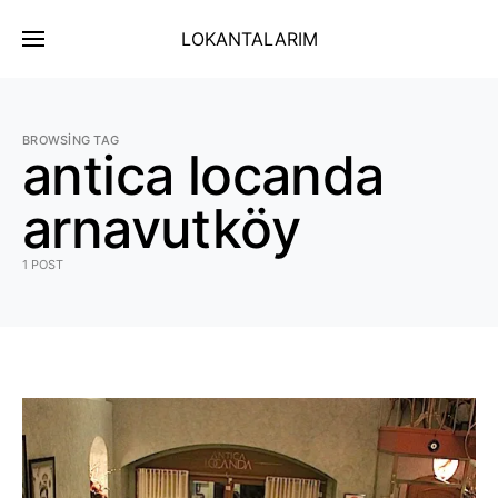
LOKANTALARIM
BROWSING TAG
antica locanda
arnavutköy
1 POST