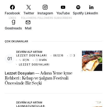
Facebook
Twitter
Instagram
YouTube
Spotify
LinkedIn
LIKES
FOLLOWERS
FOLLOWERS
SUBSCRIBERS
Goodreads
Mail
ÇOK OKUNANLAR
DEVRIM ALP ARTAM
LEZZET DOSYALARI
06.12.16
3
37,7K
9 MIN
LEZZET DOSYALARI
Lezzet Dosyaları
Adana Yeme İçme
Rehberi : Kebap ve Şalgam Festivali
Öncesinde Bir Seçki
DEVRIM ALP ARTAM
LAHMACUNCULAR