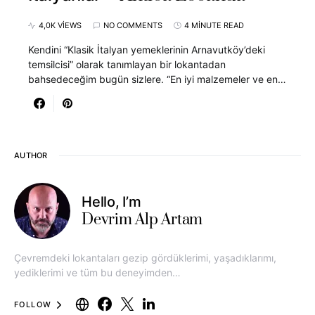
4,0K VIEWS
NO COMMENTS
4 MINUTE READ
Kendini “Klasik İtalyan yemeklerinin Arnavutköy’deki
temsilcisi” olarak tanımlayan bir lokantadan
bahsedeceğim bugün sizlere. “En iyi malzemeler ve en…
AUTHOR
Hello, I’m
Devrim Alp Artam
Çevremdeki lokantaları gezip gördüklerimi, yaşadıklarımı,
yediklerimi ve tüm bu deneyimden…
FOLLOW