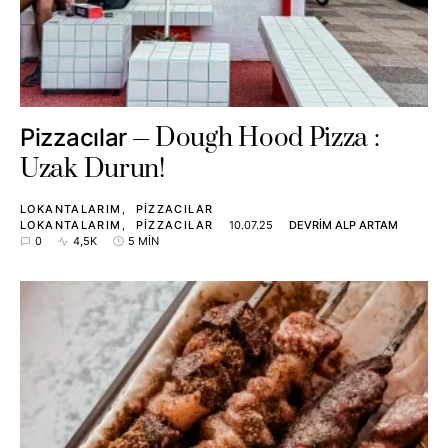
Dough Hood Pizza :
Pizzacılar
Uzak Durun!
LOKANTALARIM
PIZZACILAR
LOKANTALARIM
PIZZACILAR
10.07.25
DEVRIM ALP ARTAM
0
4,5K
5 MIN