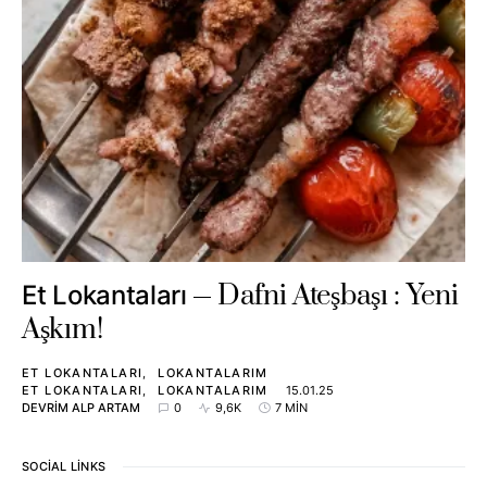
Dafni Ateşbaşı : Yeni
Et Lokantaları
Aşkım!
ET LOKANTALARI
LOKANTALARIM
ET LOKANTALARI
LOKANTALARIM
15.01.25
DEVRIM ALP ARTAM
0
9,6K
7 MIN
SOCIAL LINKS