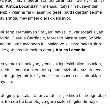
e açılmış. Timeout İstanbul tarafından, 2011 yılı ‘En İyi
ibi
Antica Locanda
’nın menüsü, İtalya’nın kuzeyinden
eniz kıyılarına farklılaşan bölgesel mutfaklardan seçme
 aylarında, mevsimsel olarak değişiyor.
eni sarıp sarmalayan “İtalyan” havası, duvarlardaki siyah
igida, Claudia Cardinale, Marcello Mastorianni, Sophia
ma katı, yaz aylarında kullanılan ve kiliseye bakan şirin
i ile çok hoş bir mekan olmuş
Antica Locanda
.
en yemekten anlayan, yemesini içmesini bilen insanları,
servis elemanlarını ve arka planda sizi rahatsız etmeyen
inizde, geriye bir tek “yemek” konusunda nasıl oldukları
layalım.
giriş, pastalar, etler ve tatlılar şeklinde bir izleği takip
e. Ben de bu kronolojiye göre sizleri bilgilendirmeye