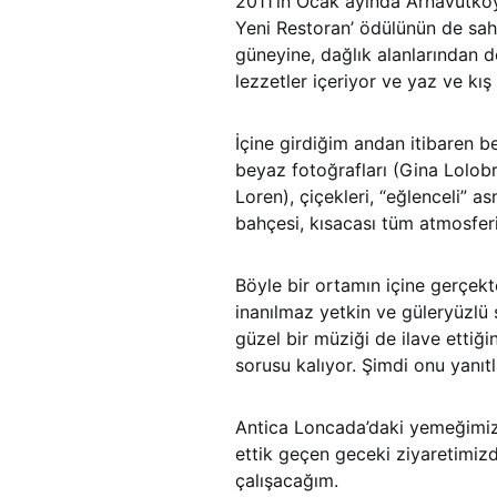
2011’in Ocak ayında Arnavutköy’d
Yeni Restoran’ ödülünün de sah
güneyine, dağlık alanlarından d
lezzetler içeriyor ve yaz ve kış
İçine girdiğim andan itibaren b
beyaz fotoğrafları (Gina Lolobr
Loren), çiçekleri, “eğlenceli” as
bahçesi, kısacası tüm atmosfer
Böyle bir ortamın içine gerçekt
inanılmaz yetkin ve güleryüzlü 
güzel bir müziği de ilave ettiğ
sorusu kalıyor. Şimdi onu yanıt
Antica Loncada’daki yemeğimizde 
ettik geçen geceki ziyaretimizd
çalışacağım.