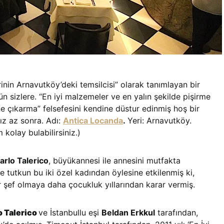
rinin Arnavutköy’deki temsilcisi” olarak tanımlayan bir
sizlere. “En iyi malzemeler ve en yalın şekilde pişirme
 öne çıkarma” felsefesini kendine düstur edinmiş hoş bir
ız az sonra. Adı:
Antica Locanda
.
Yeri: Arnavutköy.
kolay bulabilirsiniz.)
arlo Talerico
, büyükannesi ile annesini mutfakta
utkun bu iki özel kadından öylesine etkilenmiş ki,
ir şef olmaya daha çocukluk yıllarından karar vermiş.
o Talerico
ve İstanbullu eşi
Beldan Erkkul
tarafından,