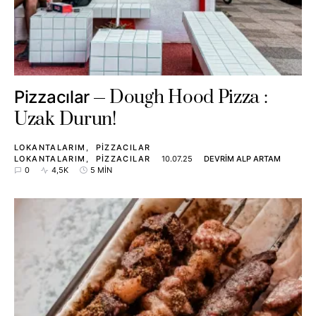
Dough Hood Pizza :
Pizzacılar
Uzak Durun!
LOKANTALARIM
PIZZACILAR
LOKANTALARIM
PIZZACILAR
10.07.25
DEVRIM ALP ARTAM
0
4,5K
5 MIN