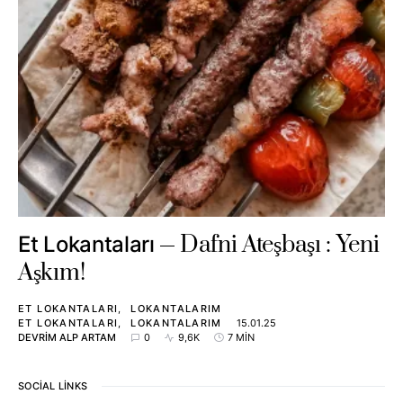
Dafni Ateşbaşı : Yeni
Et Lokantaları
Aşkım!
ET LOKANTALARI
LOKANTALARIM
ET LOKANTALARI
LOKANTALARIM
15.01.25
DEVRIM ALP ARTAM
0
9,6K
7 MIN
SOCIAL LINKS