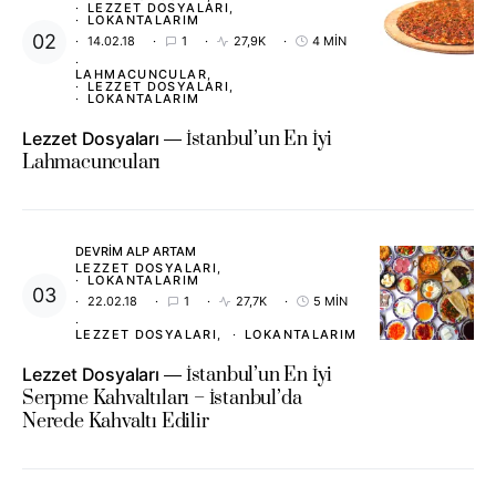
LEZZET DOSYALARI
LOKANTALARIM
14.02.18
1
27,9K
4 MIN
LAHMACUNCULAR
LEZZET DOSYALARI
LOKANTALARIM
Lezzet Dosyaları
İstanbul’un En İyi
Lahmacuncuları
DEVRIM ALP ARTAM
LEZZET DOSYALARI
LOKANTALARIM
22.02.18
1
27,7K
5 MIN
LEZZET DOSYALARI
LOKANTALARIM
Lezzet Dosyaları
İstanbul’un En İyi
Serpme Kahvaltıları – İstanbul’da
Nerede Kahvaltı Edilir