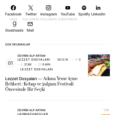
Facebook
Twitter
Instagram
YouTube
Spotify
LinkedIn
LIKES
FOLLOWERS
FOLLOWERS
SUBSCRIBERS
Goodreads
Mail
ÇOK OKUNANLAR
DEVRIM ALP ARTAM
LEZZET DOSYALARI
06.12.16
3
37,8K
9 MIN
LEZZET DOSYALARI
Lezzet Dosyaları
Adana Yeme İçme
Rehberi : Kebap ve Şalgam Festivali
Öncesinde Bir Seçki
DEVRIM ALP ARTAM
LAHMACUNCULAR