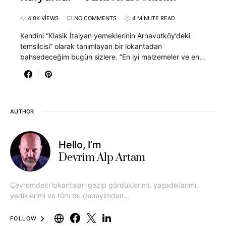
4,0K VIEWS
NO COMMENTS
4 MINUTE READ
Kendini “Klasik İtalyan yemeklerinin Arnavutköy’deki
temsilcisi” olarak tanımlayan bir lokantadan
bahsedeceğim bugün sizlere. “En iyi malzemeler ve en…
AUTHOR
Hello, I’m
Devrim Alp Artam
Çevremdeki lokantaları gezip gördüklerimi, yaşadıklarımı,
yediklerimi ve tüm bu deneyimden…
FOLLOW