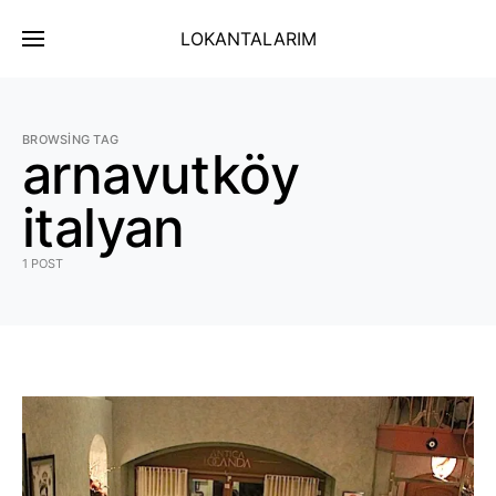
LOKANTALARIM
BROWSING TAG
arnavutköy
italyan
1 POST