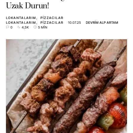
Uzak Durun!
LOKANTALARIM
PIZZACILAR
LOKANTALARIM
PIZZACILAR
10.07.25
DEVRIM ALP ARTAM
0
4,5K
5 MIN