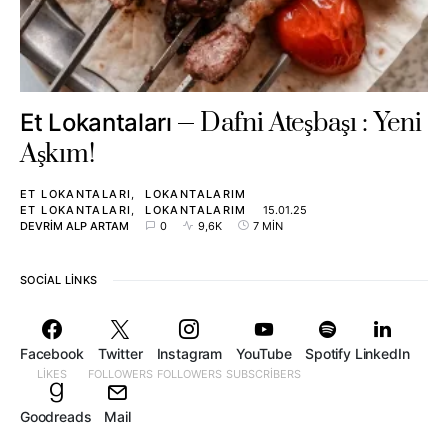
Dafni Ateşbaşı : Yeni
Et Lokantaları
Aşkım!
ET LOKANTALARI
LOKANTALARIM
ET LOKANTALARI
LOKANTALARIM
15.01.25
DEVRIM ALP ARTAM
0
9,6K
7 MIN
SOCIAL LINKS
Facebook
Twitter
Instagram
YouTube
Spotify
LinkedIn
LIKES
FOLLOWERS
FOLLOWERS
SUBSCRIBERS
Goodreads
Mail