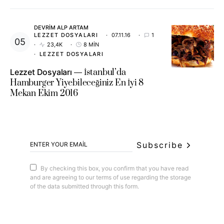
DEVRIM ALP ARTAM
LEZZET DOSYALARI
07.11.16
1
23,4K
8 MIN
LEZZET DOSYALARI
Lezzet Dosyaları
İstanbul’da
Hamburger Yiyebileceğiniz En İyi 8
Mekan Ekim 2016
Subscribe
By checking this box, you confirm that you have read
and are agreeing to our terms of use regarding the storage
of the data submitted through this form.