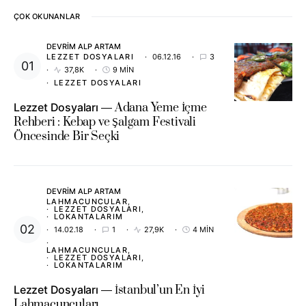
ÇOK OKUNANLAR
DEVRIM ALP ARTAM
LEZZET DOSYALARI
06.12.16
3
37,8K
9 MIN
LEZZET DOSYALARI
Lezzet Dosyaları
Adana Yeme İçme
Rehberi : Kebap ve Şalgam Festivali
Öncesinde Bir Seçki
DEVRIM ALP ARTAM
LAHMACUNCULAR
LEZZET DOSYALARI
LOKANTALARIM
14.02.18
1
27,9K
4 MIN
LAHMACUNCULAR
LEZZET DOSYALARI
LOKANTALARIM
Lezzet Dosyaları
İstanbul’un En İyi
Lahmacuncuları