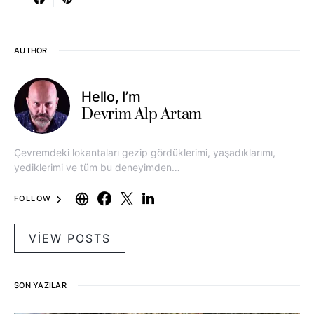
AUTHOR
Hello, I’m
Devrim Alp Artam
Çevremdeki lokantaları gezip gördüklerimi, yaşadıklarımı,
yediklerimi ve tüm bu deneyimden…
FOLLOW
VIEW POSTS
SON YAZILAR