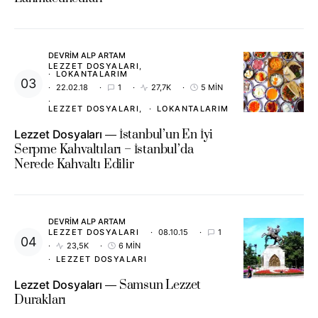
DEVRIM ALP ARTAM
LEZZET DOSYALARI
LOKANTALARIM
22.02.18
1
27,7K
5 MIN
LEZZET DOSYALARI
LOKANTALARIM
Lezzet Dosyaları
İstanbul’un En İyi
Serpme Kahvaltıları – İstanbul’da
Nerede Kahvaltı Edilir
DEVRIM ALP ARTAM
LEZZET DOSYALARI
08.10.15
1
23,5K
6 MIN
LEZZET DOSYALARI
Lezzet Dosyaları
Samsun Lezzet
Durakları