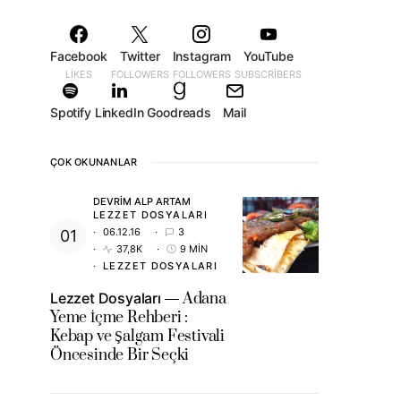
Facebook
Twitter
Instagram
YouTube
LIKES
FOLLOWERS
FOLLOWERS
SUBSCRIBERS
Spotify
LinkedIn
Goodreads
Mail
ÇOK OKUNANLAR
DEVRIM ALP ARTAM
LEZZET DOSYALARI
06.12.16
3
37,8K
9 MIN
LEZZET DOSYALARI
Lezzet Dosyaları
Adana
Yeme İçme Rehberi :
Kebap ve Şalgam Festivali
Öncesinde Bir Seçki