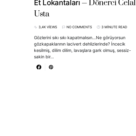
Dönerci Celal
Et Lokantaları
Usta
3,4K VIEWS
NO COMMENTS
3 MINUTE READ
Gözlerini sıkı sıkı kapatmalısın…Ne görüyorsun
gözkapaklarının lacivert dehlizlerinde? İncecik
kesilmiş, dilim dilim, lavaşlara gark olmuş, sessiz-
sakin bir…