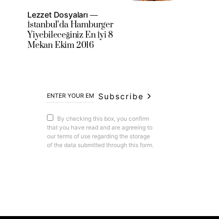
Lezzet Dosyaları
İstanbul’da Hamburger
Yiyebileceğiniz En İyi 8
Mekan Ekim 2016
Subscribe
By checking this box, you confirm
that you have read and are agreeing to
our terms of use regarding the storage
of the data submitted through this form.