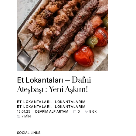
Dafni
Et Lokantaları
Ateşbaşı : Yeni Aşkım!
ET LOKANTALARI
LOKANTALARIM
ET LOKANTALARI
LOKANTALARIM
15.01.25
DEVRIM ALP ARTAM
0
9,6K
7 MIN
SOCIAL LINKS