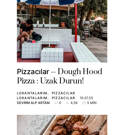
Dough Hood
Pizzacılar
Pizza : Uzak Durun!
LOKANTALARIM
PIZZACILAR
LOKANTALARIM
PIZZACILAR
10.07.25
DEVRIM ALP ARTAM
0
4,5K
5 MIN