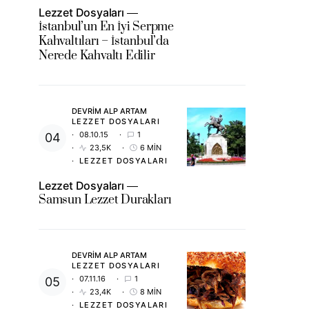
Lezzet Dosyaları
İstanbul’un En İyi Serpme
Kahvaltıları – İstanbul’da
Nerede Kahvaltı Edilir
DEVRIM ALP ARTAM
LEZZET DOSYALARI
08.10.15
1
23,5K
6 MIN
LEZZET DOSYALARI
Lezzet Dosyaları
Samsun Lezzet Durakları
DEVRIM ALP ARTAM
LEZZET DOSYALARI
07.11.16
1
23,4K
8 MIN
LEZZET DOSYALARI