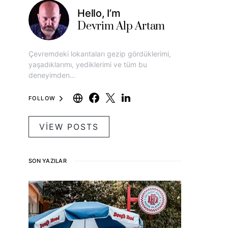
Hello, I’m
Devrim Alp Artam
Çevremdeki lokantaları gezip gördüklerimi,
yaşadıklarımı, yediklerimi ve tüm bu
deneyimden…
FOLLOW
VIEW POSTS
SON YAZILAR