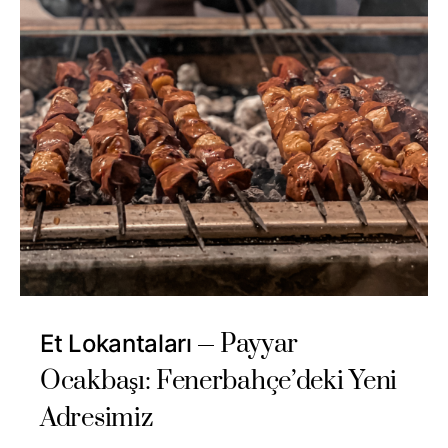
Payyar
Et Lokantaları
Ocakbaşı: Fenerbahçe’deki Yeni
Adresimiz