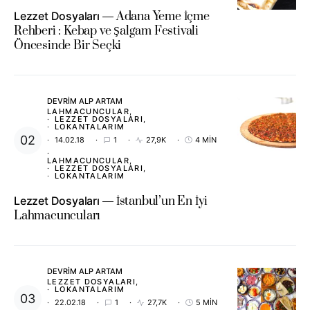
Lezzet Dosyaları
Adana Yeme İçme
Rehberi : Kebap ve Şalgam Festivali
Öncesinde Bir Seçki
DEVRIM ALP ARTAM
LAHMACUNCULAR
LEZZET DOSYALARI
LOKANTALARIM
14.02.18
1
27,9K
4 MIN
LAHMACUNCULAR
LEZZET DOSYALARI
LOKANTALARIM
Lezzet Dosyaları
İstanbul’un En İyi
Lahmacuncuları
DEVRIM ALP ARTAM
LEZZET DOSYALARI
LOKANTALARIM
22.02.18
1
27,7K
5 MIN