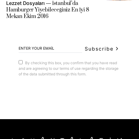
Lezzet Dosyaları
İstanbul’da
Hamburger Yiyebileceğiniz En İyi 8
Mekan Ekim 2016
Subscribe
By checking this box, you confirm that you have read
and are agreeing to our terms of use regarding the storage
of the data submitted through this form.