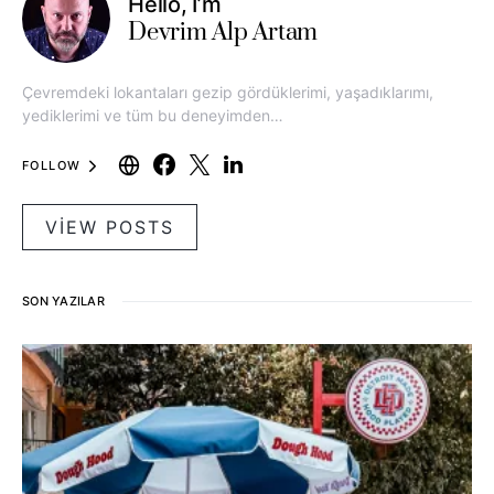
Hello, I’m
Devrim Alp Artam
Çevremdeki lokantaları gezip gördüklerimi, yaşadıklarımı,
yediklerimi ve tüm bu deneyimden…
FOLLOW
VIEW POSTS
SON YAZILAR