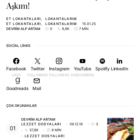
Aşkım!
ET LOKANTALARI
LOKANTALARIM
ET LOKANTALARI
LOKANTALARIM
15.01.25
DEVRIM ALP ARTAM
0
9,6K
7 MIN
SOCIAL LINKS
Facebook
Twitter
Instagram
YouTube
Spotify
LinkedIn
LIKES
FOLLOWERS
FOLLOWERS
SUBSCRIBERS
Goodreads
Mail
ÇOK OKUNANLAR
DEVRIM ALP ARTAM
LEZZET DOSYALARI
06.12.16
3
37,8K
9 MIN
LEZZET DOSYALARI