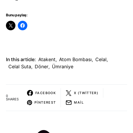
Bunu paylaş:
In this article:
Atakent
,
Atom Bombası
,
Celal
,
Celal Suta
,
Döner
,
Ümraniye
FACEBOOK
X (TWITTER)
0
SHARES
PINTEREST
MAIL