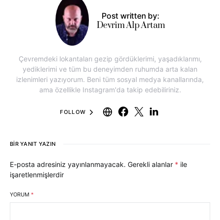
Post written by:
Devrim Alp Artam
Çevremdeki lokantaları gezip gördüklerimi, yaşadıklarımı,
yediklerimi ve tüm bu deneyimden ruhumda arta kalan
izlenimleri yazıyorum. Beni tüm sosyal medya kanallarında,
ama özellikle Instagram'da takip edebiliriniz.
FOLLOW
BIR YANIT YAZIN
E-posta adresiniz yayınlanmayacak.
Gerekli alanlar
*
ile
işaretlenmişlerdir
YORUM
*