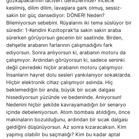
gözkapaklarının lacivert dehlizlerinde? İncecik
kesilmiş, dilim dilim, lavaşlara gark olmuş, sessiz-
sakin bir güç dansediyor: DÖNER! Neden?
Bilemiyorsun sebebini. Rüyalarını iki tema süslüyor bir
süredir: 1-Kendini Kızıltoprak’ta sakin sakin araba
sürerken görüyorsun gecenin bir saatinde. Birden,
dehşetle arabanın farlarının çalışmadığını fark
ediyorsun. Sonra anlıyorsun ki, arabanın motoru da
çalışmıyor. Ardından görüyorsun ki, sadece seninki
değil çevredeki hiçbir arabanın motoru çalışmıyor.
İnsanların hayret dolu sesleri yankılanıyor sokaklarda.
Hiçbir elektronik cihaz çalışmıyor aslında. Hiç
beklemediğin bir anda, büyük bir sıcak dalgası
hissediyorsun yüzünde ve bedeninde. Anlıyorsun!
Nedenini hiçbir şekilde kavrayamadığın bir senaryo
içinde debeleniyorsun. Atom bombası atıldığını, önce
makinaların bozulduğunu, ardından bir sıcak dalgası
geldiğini düşünüyorsun. Az sonra kızaracaksın. Kim
yapmış olabilir bu saçmalığı? Kim bu kadar aptal