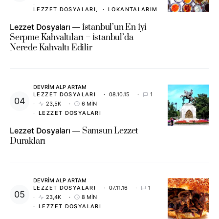
LEZZET DOSYALARI
LOKANTALARIM
Lezzet Dosyaları
İstanbul’un En İyi
Serpme Kahvaltıları – İstanbul’da
Nerede Kahvaltı Edilir
DEVRIM ALP ARTAM
LEZZET DOSYALARI
08.10.15
1
23,5K
6 MIN
LEZZET DOSYALARI
Lezzet Dosyaları
Samsun Lezzet
Durakları
DEVRIM ALP ARTAM
LEZZET DOSYALARI
07.11.16
1
23,4K
8 MIN
LEZZET DOSYALARI