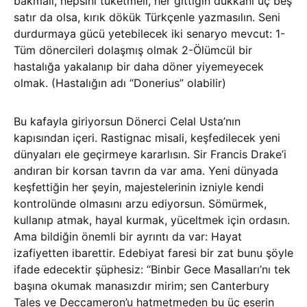
bakmalı, hepsini tüketmeli, her gittiğin dükkanı üç beş
satır da olsa, kırık dökük Türkçenle yazmasılın. Seni
durdurmaya gücü yetebilecek iki senaryo mevcut: 1-
Tüm dönercileri dolaşmış olmak 2-Ölümcül bir
hastalığa yakalanıp bir daha döner yiyemeyecek
olmak. (Hastalığın adı “Donerius” olabilir)
Bu kafayla giriyorsun Dönerci Celal Usta’nın
kapısından içeri. Rastignac misali, keşfedilecek yeni
dünyaları ele geçirmeye kararlısın. Sir Francis Drake’i
andıran bir korsan tavrın da var ama. Yeni dünyada
keşfettiğin her şeyin, majestelerinin izniyle kendi
kontrolünde olmasını arzu ediyorsun. Sömürmek,
kullanıp atmak, hayal kurmak, yüceltmek için ordasın.
Ama bildiğin önemli bir ayrıntı da var: Hayat
izafiyetten ibarettir. Edebiyat faresi bir zat bunu şöyle
ifade edecektir şüphesiz: “Binbir Gece Masalları’nı tek
başına okumak manasızdır mirim; sen Canterbury
Tales ve Deccameron’u hatmetmeden bu üç eserin