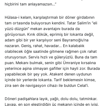
hiçbirini tam anlayamazsın…”
Hülasa-i kelam, karşılaştırmalı bir döner girdabının
tam ortasında buluyorsun kendini. Tatar Salim’in “eli
yüzü düzgün” mekan avantajını burada da
görüyorsun. Kırık dökük, eprimiş bir lokanta değil,
adam gibi bir yer karşılıyor seni Bayramoğlu’na
nazaran. Geniş, rahat, havadar… En kalabalık
olabilecek öğle saatinde gitmene rağmen çok rahat
oturuyorsun. Servis hızlı ve güleryüzlü. Buna da tam
puan. Mekanı bulmak, senin gibi Ümraniye kırsalına
yeterince aşina olmayan gafiller için hayli zor. Burada
yapabilecek bir şey yok. Atakent denen uydunun
içinde bir yerlerde lokanta. Tarif beklemesin kimse,
zira sen de navigasyon cihazı ile buldun Celal’i.
Döneri padişahlara layık, yağlı, dolu dolu, tatminkar.
Lavaşı, en son eleştirdiğin üç mekanın içinde en iyisi.