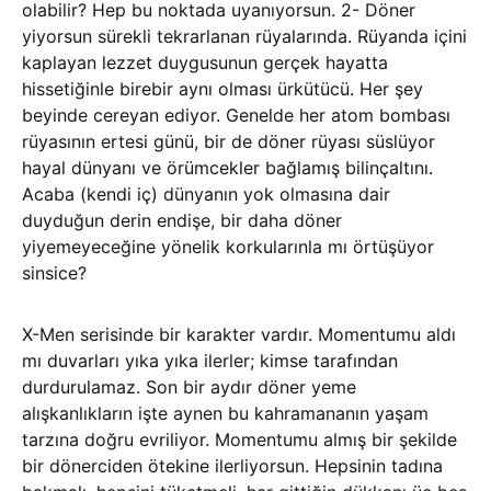
olabilir? Hep bu noktada uyanıyorsun. 2- Döner
yiyorsun sürekli tekrarlanan rüyalarında. Rüyanda içini
kaplayan lezzet duygusunun gerçek hayatta
hissetiğinle birebir aynı olması ürkütücü. Her şey
beyinde cereyan ediyor. Genelde her atom bombası
rüyasının ertesi günü, bir de döner rüyası süslüyor
hayal dünyanı ve örümcekler bağlamış bilinçaltını.
Acaba (kendi iç) dünyanın yok olmasına dair
duyduğun derin endişe, bir daha döner
yiyemeyeceğine yönelik korkularınla mı örtüşüyor
sinsice?
X-Men serisinde bir karakter vardır. Momentumu aldı
mı duvarları yıka yıka ilerler; kimse tarafından
durdurulamaz. Son bir aydır döner yeme
alışkanlıkların işte aynen bu kahramananın yaşam
tarzına doğru evriliyor. Momentumu almış bir şekilde
bir dönerciden ötekine ilerliyorsun. Hepsinin tadına