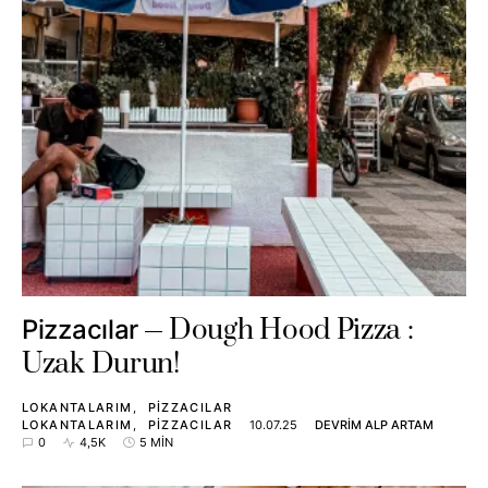
Dough Hood Pizza :
Pizzacılar
Uzak Durun!
LOKANTALARIM
PIZZACILAR
LOKANTALARIM
PIZZACILAR
10.07.25
DEVRIM ALP ARTAM
0
4,5K
5 MIN