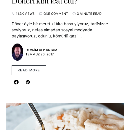
Döneri kim icat etti?
11,3K VIEWS
ONE COMMENT
3 MINUTE READ
Döner öyle bir meret ki tıka basa yiyoruz, tarifsizce
seviyoruz, nefes almadan sosyal medyada
paylaşıyoruz, odunlu, kömürlü gazlı…
DEVRIM ALP ARTAM
TEMMUZ 20, 2017
READ MORE