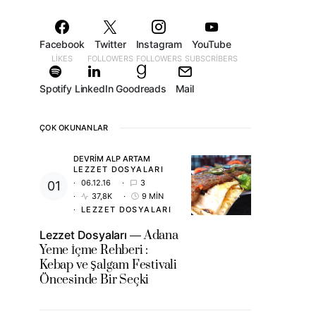
Facebook
Twitter
Instagram
YouTube
LIKES
FOLLOWERS
FOLLOWERS
SUBSCRIBERS
Spotify
LinkedIn
Goodreads
Mail
ÇOK OKUNANLAR
DEVRIM ALP ARTAM
LEZZET DOSYALARI
06.12.16
3
37,8K
9 MIN
LEZZET DOSYALARI
Lezzet Dosyaları
Adana
Yeme İçme Rehberi :
Kebap ve Şalgam Festivali
Öncesinde Bir Seçki