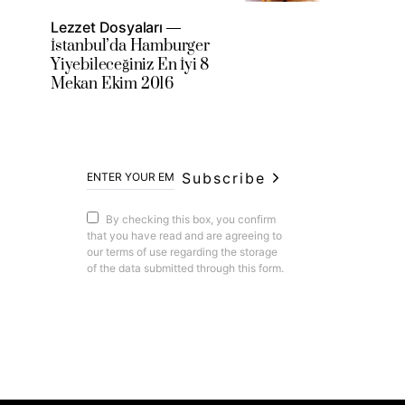
Lezzet Dosyaları
İstanbul’da Hamburger
Yiyebileceğiniz En İyi 8
Mekan Ekim 2016
Subscribe
By checking this box, you confirm
that you have read and are agreeing to
our terms of use regarding the storage
of the data submitted through this form.