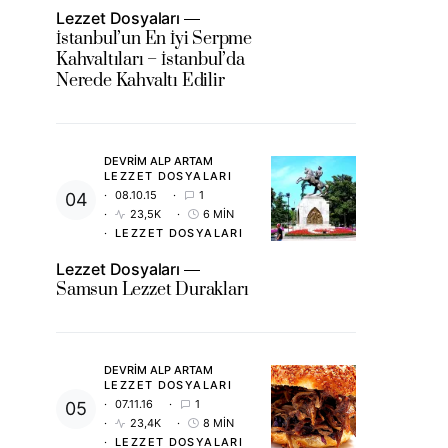
Lezzet Dosyaları
İstanbul’un En İyi Serpme
Kahvaltıları – İstanbul’da
Nerede Kahvaltı Edilir
DEVRIM ALP ARTAM
LEZZET DOSYALARI
08.10.15
1
23,5K
6 MIN
LEZZET DOSYALARI
Lezzet Dosyaları
Samsun Lezzet Durakları
DEVRIM ALP ARTAM
LEZZET DOSYALARI
07.11.16
1
23,4K
8 MIN
LEZZET DOSYALARI