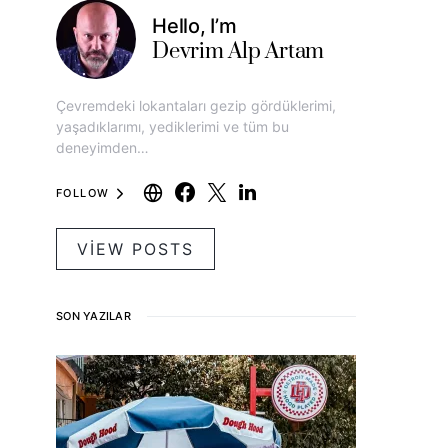
Hello, I’m
Devrim Alp Artam
Çevremdeki lokantaları gezip gördüklerimi,
yaşadıklarımı, yediklerimi ve tüm bu
deneyimden…
FOLLOW
VIEW POSTS
SON YAZILAR