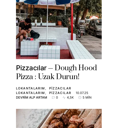
Dough Hood
Pizzacılar
Pizza : Uzak Durun!
LOKANTALARIM
PIZZACILAR
LOKANTALARIM
PIZZACILAR
10.07.25
DEVRIM ALP ARTAM
0
4,5K
5 MIN