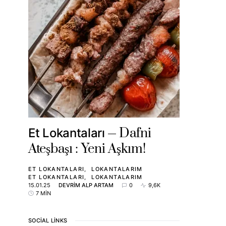
Dafni
Et Lokantaları
Ateşbaşı : Yeni Aşkım!
ET LOKANTALARI
LOKANTALARIM
ET LOKANTALARI
LOKANTALARIM
15.01.25
DEVRIM ALP ARTAM
0
9,6K
7 MIN
SOCIAL LINKS