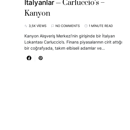
Carluccio’s –
İtalyanlar
Kanyon
3,5K VIEWS
NO COMMENTS
1 MINUTE READ
a
Kanyon Alışveriş Merkezi’nin girişinde bir İtalyan
Lokantası Carluccio’s. Finans piyasalarının cirit attığı
bir coğrafyada, takım elbiseli adamlar ve…