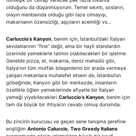
tümleşik bir cevap verecek pek fazla lokanta
olduğunu da düşünmüyorum. Temel sıkıntı, sosların,
olayın menbaında olduğu gibi taze olmayışı,
makarnanın özensizliği, aşçıların acemliği vs…
Carluccio’s Kanyon
, benim için, İstanbul’daki İtalyan
sevdalılarının “fine” değil, ama bir hayli standardın
üzerinde yemeklerle tatmin olabilecekleri bir işletme.
Genelde pizza, et, makarna, deniz mahsülü gibi,
İtalya’nın tüm mutfak bileşenlerini bir arada vermeye
çalışan mekanlara muhalefet etsem de, İstanbul’un
göbeğinde, Kanyon gibi bir merkezde, insanların
özellikle öğlen yemeklerinde afiyetle bir İtalyan
yemeği yiyebilecekleri
Carluccio’s Kanyon
, benim için
tam da büyük bir ihtiyacın cevabı olmuş durumda.
Bu zincirin kurucusu ve geçen sene tanışma şerefine
eriştiğim
Antonio Caluccio
,
Two Greedy Italians