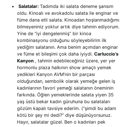
Salatalar:
Tadımda iki salata deneme şansım
oldu. Kinoalı ve avokadolu salata ile enginar ve
füme dana etli salata. Kinoadan hoşlanmadığımı
bilmeyeniniz yoktur artık diye tahmin ediyorum.
Yine de “iyi dengelenmiş” bir kinoa
kombinasyonu olduğunu söyleyebilirim ilk
yediğim salatanın. Ama benim açımdan enginar
ve füme et bileşimi çok daha iyiydi.
Carluccio’s
Kanyon
, tahmin edebileceğiniz üzere, yer yer
hormonlu plaza halkının show amaçlı yemek
yedikleri Kanyon AVM’nin bir parçası
olduğundan, sembolik olarak yemeğe gelen iş
kadınlarının favori yemeği salatanın öneminin
farkında. Öğlen yemeklerinde salata yiyen 35
yaş üstü bekar kadın güruhuna bu salataları
gözüm kapalı tavsiye ederim. (“şimdi bu adam
kötü bir şey mi dedi?” diye düşünüyorsunuz.
Hayır, salatalar güzel. Ben o kadınları pek