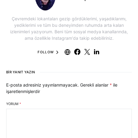
Çevremdeki lokantaları gezip gördüklerimi, yaşadıklarımı,
yediklerimi ve tüm bu deneyimden ruhumda arta kalan
izlenimleri yazıyorum. Beni tüm sosyal medya kanallarında,
ama özellikle Instagram'da takip edebiliriniz.
FOLLOW
BIR YANIT YAZIN
E-posta adresiniz yayınlanmayacak.
Gerekli alanlar
*
ile
işaretlenmişlerdir
YORUM
*