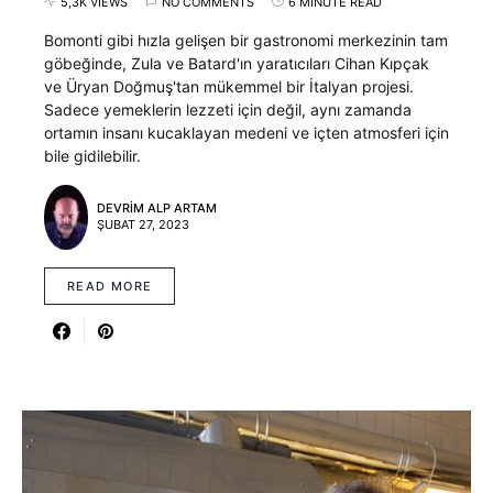
5,3K VIEWS
NO COMMENTS
6 MINUTE READ
Bomonti gibi hızla gelişen bir gastronomi merkezinin tam
göbeğinde, Zula ve Batard'ın yaratıcıları Cihan Kıpçak
ve Üryan Doğmuş'tan mükemmel bir İtalyan projesi.
Sadece yemeklerin lezzeti için değil, aynı zamanda
ortamın insanı kucaklayan medeni ve içten atmosferi için
bile gidilebilir.
DEVRIM ALP ARTAM
ŞUBAT 27, 2023
READ MORE