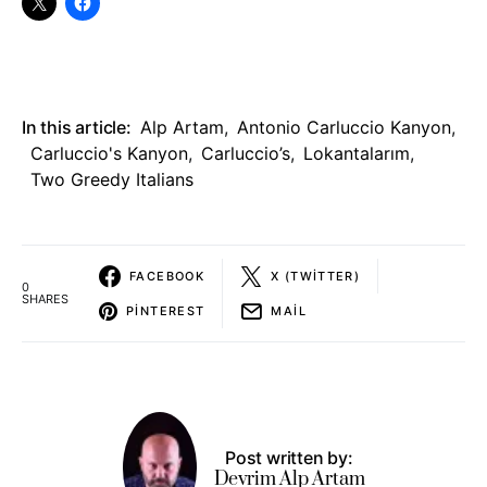
In this article:
Alp Artam
,
Antonio Carluccio Kanyon
,
Carluccio's Kanyon
,
Carluccio’s
,
Lokantalarım
,
Two Greedy Italians
FACEBOOK
X (TWITTER)
0
SHARES
PINTEREST
MAIL
Post written by:
Devrim Alp Artam