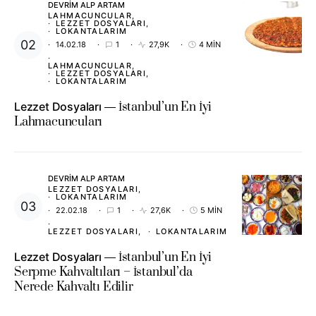
DEVRIM ALP ARTAM
LAHMACUNCULAR
LEZZET DOSYALARI
LOKANTALARIM
14.02.18
1
27,9K
4 MIN
LAHMACUNCULAR
LEZZET DOSYALARI
LOKANTALARIM
Lezzet Dosyaları
İstanbul’un En İyi
Lahmacuncuları
DEVRIM ALP ARTAM
LEZZET DOSYALARI
LOKANTALARIM
22.02.18
1
27,6K
5 MIN
LEZZET DOSYALARI
LOKANTALARIM
Lezzet Dosyaları
İstanbul’un En İyi
Serpme Kahvaltıları – İstanbul’da
Nerede Kahvaltı Edilir