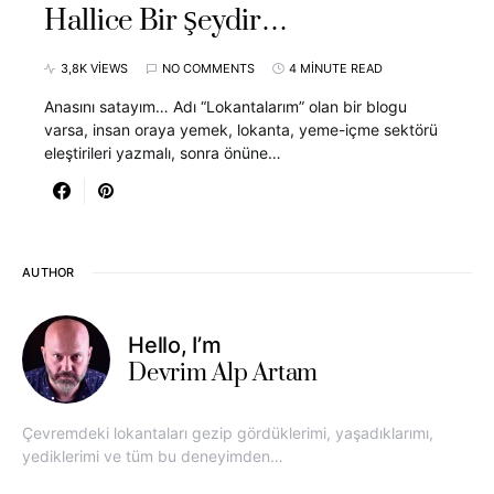
Hallice Bir Şeydir…
3,8K VIEWS
NO COMMENTS
4 MINUTE READ
Anasını satayım… Adı “Lokantalarım” olan bir blogu
varsa, insan oraya yemek, lokanta, yeme-içme sektörü
eleştirileri yazmalı, sonra önüne…
AUTHOR
Hello, I’m
Devrim Alp Artam
Çevremdeki lokantaları gezip gördüklerimi, yaşadıklarımı,
yediklerimi ve tüm bu deneyimden…