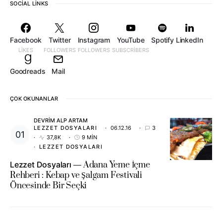
SOCIAL LINKS
Facebook
Twitter
Instagram
YouTube
Spotify
LinkedIn
LIKES
FOLLOWERS
FOLLOWERS
SUBSCRIBERS
Goodreads
Mail
ÇOK OKUNANLAR
DEVRIM ALP ARTAM
LEZZET DOSYALARI
06.12.16
3
37,8K
9 MIN
LEZZET DOSYALARI
Lezzet Dosyaları
Adana Yeme İçme
Rehberi : Kebap ve Şalgam Festivali
Öncesinde Bir Seçki