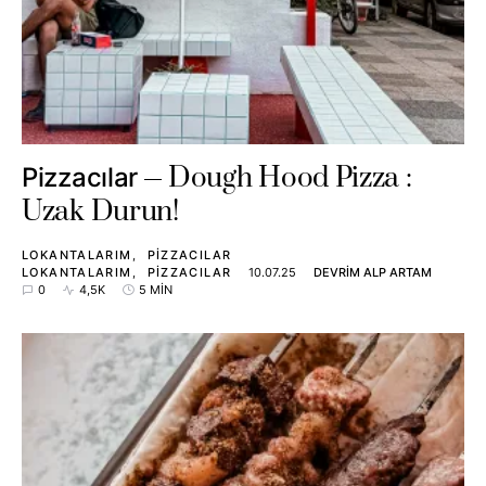
Dough Hood Pizza :
Pizzacılar
Uzak Durun!
LOKANTALARIM
PIZZACILAR
LOKANTALARIM
PIZZACILAR
10.07.25
DEVRIM ALP ARTAM
0
4,5K
5 MIN