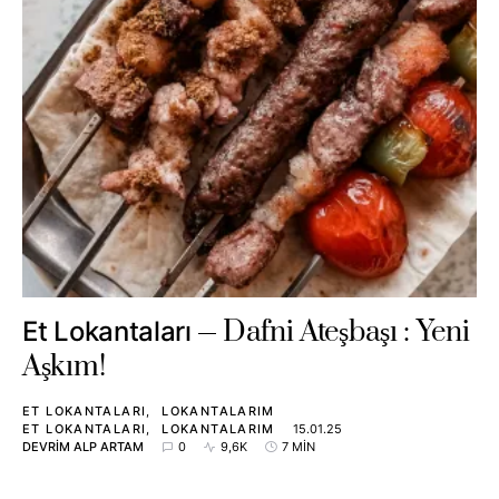
Dafni Ateşbaşı : Yeni
Et Lokantaları
Aşkım!
ET LOKANTALARI
LOKANTALARIM
ET LOKANTALARI
LOKANTALARIM
15.01.25
DEVRIM ALP ARTAM
0
9,6K
7 MIN