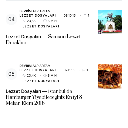
DEVRIM ALP ARTAM
LEZZET DOSYALARI
08.10.15
1
23,5K
6 MIN
LEZZET DOSYALARI
Lezzet Dosyaları
Samsun Lezzet
Durakları
DEVRIM ALP ARTAM
LEZZET DOSYALARI
07.11.16
1
23,4K
8 MIN
LEZZET DOSYALARI
Lezzet Dosyaları
İstanbul’da
Hamburger Yiyebileceğiniz En İyi 8
Mekan Ekim 2016