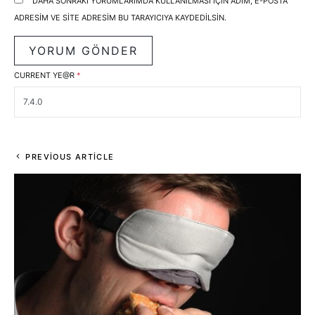
DAHA SONRAKI YORUMLARIMDA KULLANILMASI IÇIN ADIM, E-POSTA
ADRESIM VE SITE ADRESIM BU TARAYICIYA KAYDEDILSIN.
CURRENT YE@R
*
PREVIOUS ARTICLE