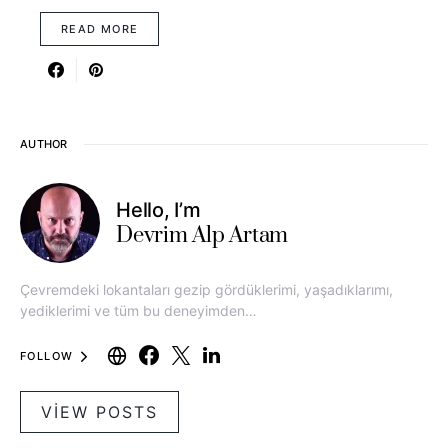
READ MORE
AUTHOR
Hello, I’m
Devrim Alp Artam
Çevremdeki lokantaları gezip gördüklerimi, yaşadıklarımı,
yediklerimi ve tüm bu deneyimden…
FOLLOW
VIEW POSTS