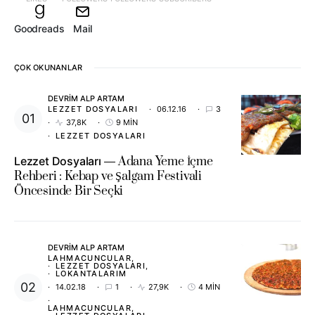
Goodreads
Mail
ÇOK OKUNANLAR
DEVRIM ALP ARTAM
LEZZET DOSYALARI
06.12.16
3
37,8K
9 MIN
LEZZET DOSYALARI
Lezzet Dosyaları
Adana Yeme İçme
Rehberi : Kebap ve Şalgam Festivali
Öncesinde Bir Seçki
DEVRIM ALP ARTAM
LAHMACUNCULAR
LEZZET DOSYALARI
LOKANTALARIM
14.02.18
1
27,9K
4 MIN
LAHMACUNCULAR