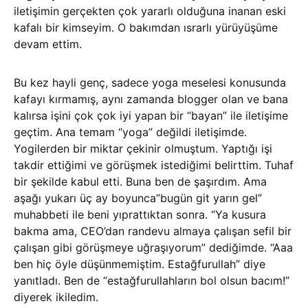
iletişimin gerçekten çok yararlı olduğuna inanan eski
kafalı bir kimseyim. O bakımdan ısrarlı yürüyüşüme
devam ettim.
Bu kez hayli genç, sadece yoga meselesi konusunda
kafayı kırmamış, aynı zamanda blogger olan ve bana
kalırsa işini çok çok iyi yapan bir “bayan” ile iletişime
geçtim. Ana temam “yoga” değildi iletişimde.
Yogilerden bir miktar çekinir olmuştum. Yaptığı işi
takdir ettiğimi ve görüşmek istediğimi belirttim. Tuhaf
bir şekilde kabul etti. Buna ben de şaşırdım. Ama
aşağı yukarı üç ay boyunca”bugün git yarın gel”
muhabbeti ile beni yıprattıktan sonra. “Ya kusura
bakma ama, CEO’dan randevu almaya çalışan sefil bir
çalışan gibi görüşmeye uğraşıyorum” dediğimde. “Aaa
ben hiç öyle düşünmemiştim. Estağfurullah” diye
yanıtladı. Ben de “estağfurullahların bol olsun bacım!”
diyerek ikiledim.