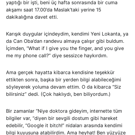
yaptığı bir işti, beni üç hafta sonrasında bir cuma
akşamı saat 17.00’da Maslak’taki yerine 15
dakikalığına davet etti.
Karışık duygular içindeydim, kendimi Yeni Lokanta, ya
da Can Oba’dan randevu almaya çalışır gibi buldum.
İçimden, “What if I give you the finger, and you give
me my phone call?” diye sessizce haykırdım.
Ama gerçek hayatta kibarca kendisine teşekkür
ettikten sonra, başka bir yerden bilgi alabileceğimi
söyleyerek yoluma devam ettim. O da kibarca “Siz
bilirsiniz” dedi. (Çok haklıydı, ben biliyordum.)
Bir zamanlar “Niye doktora gideyim, internette tüm
bilgiler var, “diyen bir sevgili dostum gibi hareket
edebilir, “Google it bitch!” nidaları arasında kendimi
bilgi kuyusuna atabilirdim. Ama heyhat! Ben yüzyüze