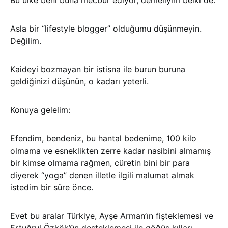
Bu ülke beni buna mecbur ediyor, demeliyim belki de.
Asla bir “lifestyle blogger” olduğumu düşünmeyin.
Değilim.
Kaideyi bozmayan bir istisna ile burun buruna
geldiğinizi düşünün, o kadarı yeterli.
Konuya gelelim:
Efendim, bendeniz, bu hantal bedenime, 100 kilo
olmama ve esneklikten zerre kadar nasibini almamış
bir kimse olmama rağmen, cüretin bini bir para
diyerek “yoga” denen illetle ilgili malumat almak
istedim bir süre önce.
Evet bu aralar Türkiye, Ayşe Arman’ın fişteklemesi ve