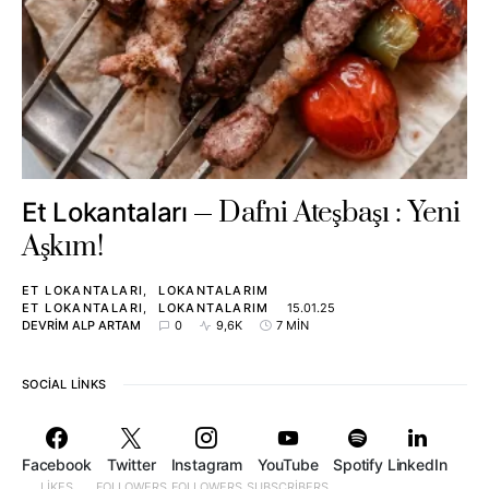
Dafni Ateşbaşı : Yeni
Et Lokantaları
Aşkım!
ET LOKANTALARI
LOKANTALARIM
ET LOKANTALARI
LOKANTALARIM
15.01.25
DEVRIM ALP ARTAM
0
9,6K
7 MIN
SOCIAL LINKS
Facebook
Twitter
Instagram
YouTube
Spotify
LinkedIn
LIKES
FOLLOWERS
FOLLOWERS
SUBSCRIBERS