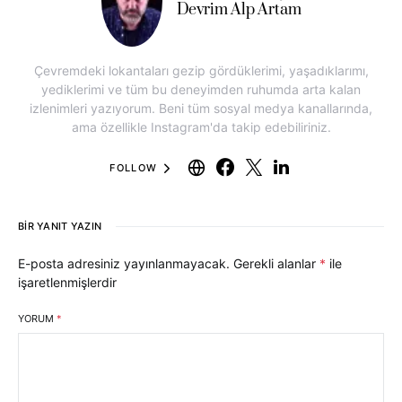
Devrim Alp Artam
Çevremdeki lokantaları gezip gördüklerimi, yaşadıklarımı,
yediklerimi ve tüm bu deneyimden ruhumda arta kalan
izlenimleri yazıyorum. Beni tüm sosyal medya kanallarında,
ama özellikle Instagram'da takip edebiliriniz.
FOLLOW
BIR YANIT YAZIN
E-posta adresiniz yayınlanmayacak.
Gerekli alanlar
*
ile
işaretlenmişlerdir
YORUM
*