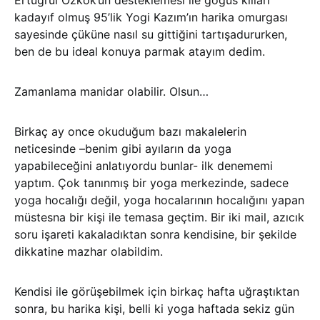
Ertuğrul Özkök’ün desteklemesi ile göğüs kılları
kadayıf olmuş 95’lik Yogi Kazım’ın harika omurgası
sayesinde çüküne nasıl su gittiğini tartışadururken,
ben de bu ideal konuya parmak atayım dedim.
Zamanlama manidar olabilir. Olsun…
Birkaç ay once okuduğum bazı makalelerin
neticesinde –benim gibi ayıların da yoga
yapabileceğini anlatıyordu bunlar- ilk denememi
yaptım. Çok tanınmış bir yoga merkezinde, sadece
yoga hocalığı değil, yoga hocalarının hocalığını yapan
müstesna bir kişi ile temasa geçtim. Bir iki mail, azıcık
soru işareti kakaladıktan sonra kendisine, bir şekilde
dikkatine mazhar olabildim.
Kendisi ile görüşebilmek için birkaç hafta uğraştıktan
sonra, bu harika kişi, belli ki yoga haftada sekiz gün