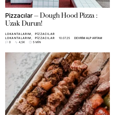
Dough Hood Pizza :
Pizzacılar
Uzak Durun!
LOKANTALARIM
PIZZACILAR
LOKANTALARIM
PIZZACILAR
10.07.25
DEVRIM ALP ARTAM
0
4,5K
5 MIN