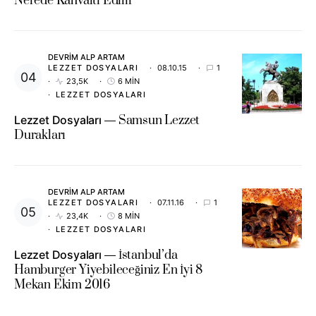
Nerede Kahvaltı Edilir
DEVRIM ALP ARTAM
LEZZET DOSYALARI
08.10.15
1
23,5K
6 MIN
LEZZET DOSYALARI
Lezzet Dosyaları
Samsun Lezzet
Durakları
DEVRIM ALP ARTAM
LEZZET DOSYALARI
07.11.16
1
23,4K
8 MIN
LEZZET DOSYALARI
Lezzet Dosyaları
İstanbul’da
Hamburger Yiyebileceğiniz En İyi 8
Mekan Ekim 2016