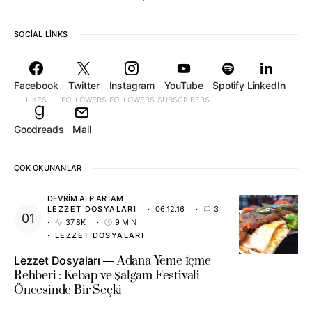
SOCIAL LINKS
Facebook
Twitter
Instagram
YouTube
Spotify
LinkedIn
LIKES
FOLLOWERS
FOLLOWERS
SUBSCRIBERS
Goodreads
Mail
ÇOK OKUNANLAR
DEVRIM ALP ARTAM
LEZZET DOSYALARI
06.12.16
3
37,8K
9 MIN
LEZZET DOSYALARI
Lezzet Dosyaları
Adana Yeme İçme
Rehberi : Kebap ve Şalgam Festivali
Öncesinde Bir Seçki