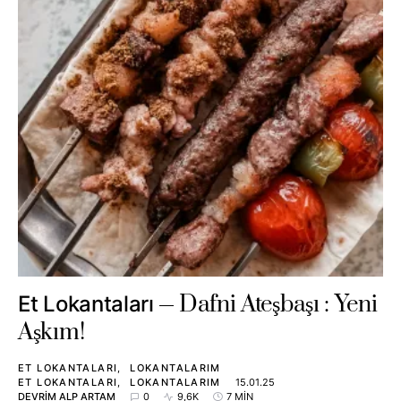
Dafni Ateşbaşı : Yeni
Et Lokantaları
Aşkım!
ET LOKANTALARI
LOKANTALARIM
ET LOKANTALARI
LOKANTALARIM
15.01.25
DEVRIM ALP ARTAM
0
9,6K
7 MIN