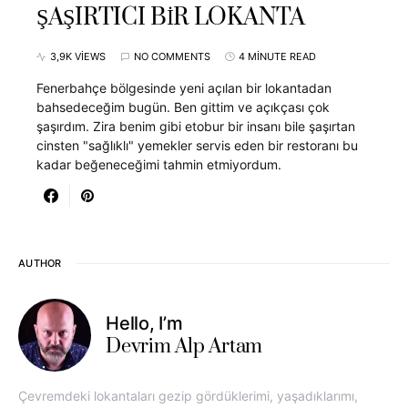
ŞAŞIRTICI BİR LOKANTA
3,9K VIEWS
NO COMMENTS
4 MINUTE READ
Fenerbahçe bölgesinde yeni açılan bir lokantadan
bahsedeceğim bugün. Ben gittim ve açıkçası çok
şaşırdım. Zira benim gibi etobur bir insanı bile şaşırtan
cinsten "sağlıklı" yemekler servis eden bir restoranı bu
kadar beğeneceğimi tahmin etmiyordum.
AUTHOR
Hello, I’m
Devrim Alp Artam
Çevremdeki lokantaları gezip gördüklerimi, yaşadıklarımı,