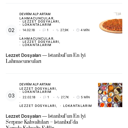
DEVRIM ALP ARTAM
LAHMACUNCULAR
LEZZET DOSYALARI
LOKANTALARIM
14.02.18
1
27,9K
4 MIN
LAHMACUNCULAR
LEZZET DOSYALARI
LOKANTALARIM
Lezzet Dosyaları
İstanbul’un En İyi
Lahmacuncuları
DEVRIM ALP ARTAM
LEZZET DOSYALARI
LOKANTALARIM
22.02.18
1
27,7K
5 MIN
LEZZET DOSYALARI
LOKANTALARIM
Lezzet Dosyaları
İstanbul’un En İyi
Serpme Kahvaltıları – İstanbul’da