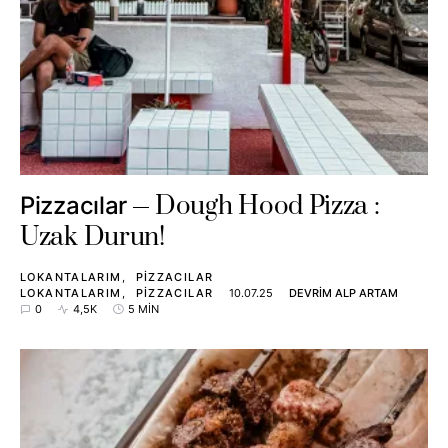
Dough Hood Pizza :
Pizzacılar
Uzak Durun!
LOKANTALARIM
PIZZACILAR
LOKANTALARIM
PIZZACILAR
10.07.25
DEVRIM ALP ARTAM
0
4,5K
5 MIN