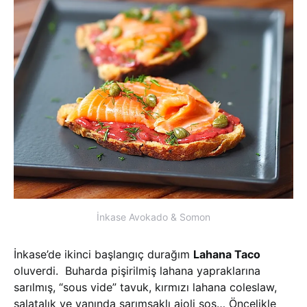
İnkase Avokado & Somon
İnkase’de ikinci başlangıç durağım
Lahana Taco
oluverdi. Buharda pişirilmiş lahana yapraklarına
sarılmış, “sous vide” tavuk, kırmızı lahana coleslaw,
salatalık ve yanında sarımsaklı aioli sos… Öncelikle