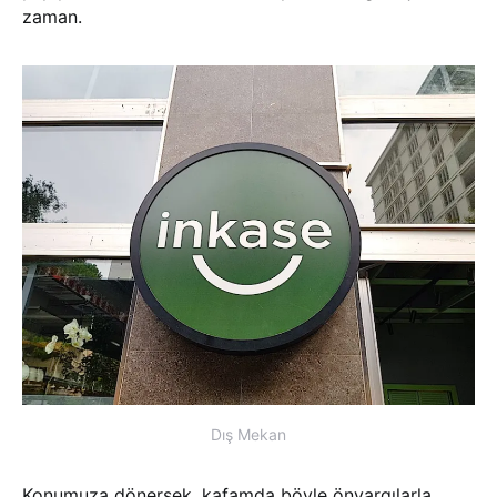
zaman.
Dış Mekan
Konumuza dönersek, kafamda böyle önyargılarla