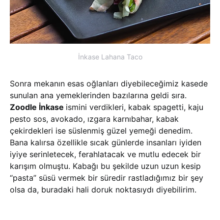
İnkase Lahana Taco
Sonra mekanın esas oğlanları diyebileceğimiz kasede
sunulan ana yemeklerinden bazılarına geldi sıra.
Zoodle İnkase
ismini verdikleri, kabak spagetti, kaju
pesto sos, avokado, ızgara karnıbahar, kabak
çekirdekleri ise süslenmiş güzel yemeği denedim.
Bana kalırsa özellikle sıcak günlerde insanları iyiden
iyiye serinletecek, ferahlatacak ve mutlu edecek bir
karışım olmuştu. Kabağı bu şekilde uzun uzun kesip
“pasta” süsü vermek bir süredir rastladığımız bir şey
olsa da, buradaki hali doruk noktasıydı diyebilirim.