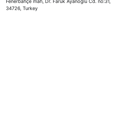
Fenerbahçe mah, Dr. Faruk Ayanoğlu Cd. no:31,
34726, Turkey