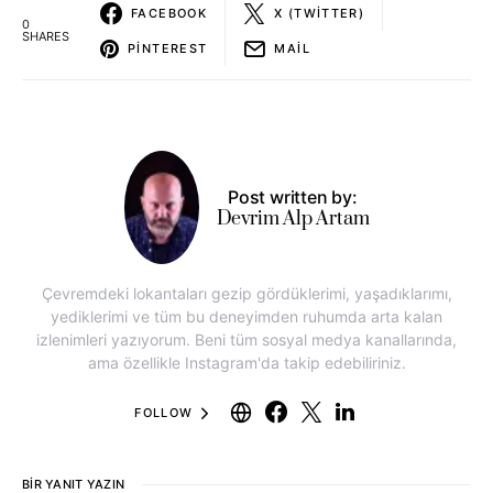
FACEBOOK
X (TWITTER)
0
SHARES
PINTEREST
MAIL
Post written by:
Devrim Alp Artam
Çevremdeki lokantaları gezip gördüklerimi, yaşadıklarımı,
yediklerimi ve tüm bu deneyimden ruhumda arta kalan
izlenimleri yazıyorum. Beni tüm sosyal medya kanallarında,
ama özellikle Instagram'da takip edebiliriniz.
FOLLOW
BIR YANIT YAZIN