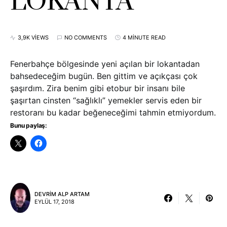
LOKANTA
3,9K VIEWS
NO COMMENTS
4 MINUTE READ
Fenerbahçe bölgesinde yeni açılan bir lokantadan
bahsedeceğim bugün. Ben gittim ve açıkçası çok
şaşırdım. Zira benim gibi etobur bir insanı bile
şaşırtan cinsten “sağlıklı” yemekler servis eden bir
restoranı bu kadar beğeneceğimi tahmin etmiyordum.
Bunu paylaş:
DEVRIM ALP ARTAM
EYLÜL 17, 2018