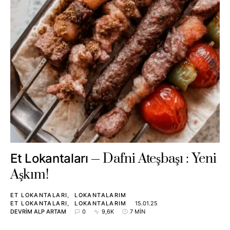
Dafni Ateşbaşı : Yeni
Et Lokantaları
Aşkım!
ET LOKANTALARI
LOKANTALARIM
ET LOKANTALARI
LOKANTALARIM
15.01.25
DEVRIM ALP ARTAM
0
9,6K
7 MIN