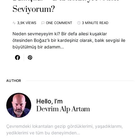
Seviyorum?
3,9K VIEWS
ONE COMMENT
3 MINUTE READ
Neden sevmeyeyim ki? Bir defa ailesi kuşaklar
ötesinden Boğaz‘lı bir kardeşiniz olarak, balık sevgisi ile
büyütülmüş bir adamım…
AUTHOR
Hello, I’m
Devrim Alp Artam
Çevremdeki lokantaları gezip gördüklerimi, yaşadıklarımı,
yediklerimi ve tüm bu deneyimden…