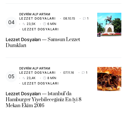
DEVRIM ALP ARTAM
LEZZET DOSYALARI
08.10.15
1
23,5K
6 MIN
LEZZET DOSYALARI
Lezzet Dosyaları
Samsun Lezzet
Durakları
DEVRIM ALP ARTAM
LEZZET DOSYALARI
07.11.16
1
23,4K
8 MIN
LEZZET DOSYALARI
Lezzet Dosyaları
İstanbul’da
Hamburger Yiyebileceğiniz En İyi 8
Mekan Ekim 2016