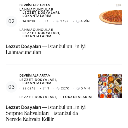
DEVRIM ALP ARTAM
LAHMACUNCULAR
LEZZET DOSYALARI
LOKANTALARIM
14.02.18
1
27,9K
4 MIN
LAHMACUNCULAR
LEZZET DOSYALARI
LOKANTALARIM
Lezzet Dosyaları
İstanbul’un En İyi
Lahmacuncuları
DEVRIM ALP ARTAM
LEZZET DOSYALARI
LOKANTALARIM
22.02.18
1
27,7K
5 MIN
LEZZET DOSYALARI
LOKANTALARIM
Lezzet Dosyaları
İstanbul’un En İyi
Serpme Kahvaltıları – İstanbul’da
Nerede Kahvaltı Edilir