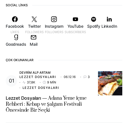
SOCIAL LINKS
Facebook
Twitter
Instagram
YouTube
Spotify
LinkedIn
LIKES
FOLLOWERS
FOLLOWERS
SUBSCRIBERS
Goodreads
Mail
ÇOK OKUNANLAR
DEVRIM ALP ARTAM
LEZZET DOSYALARI
06.12.16
3
37,8K
9 MIN
LEZZET DOSYALARI
Lezzet Dosyaları
Adana Yeme İçme
Rehberi : Kebap ve Şalgam Festivali
Öncesinde Bir Seçki