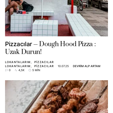
Dough Hood Pizza :
Pizzacılar
Uzak Durun!
LOKANTALARIM
PIZZACILAR
LOKANTALARIM
PIZZACILAR
10.07.25
DEVRIM ALP ARTAM
0
4,5K
5 MIN