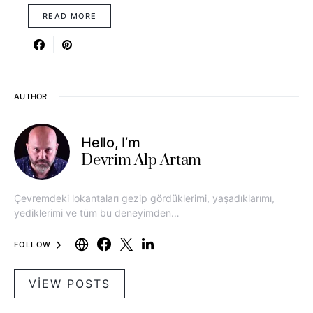
READ MORE
AUTHOR
Hello, I’m
Devrim Alp Artam
Çevremdeki lokantaları gezip gördüklerimi, yaşadıklarımı,
yediklerimi ve tüm bu deneyimden…
FOLLOW
VIEW POSTS