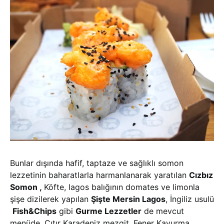
Bunlar dışında hafif, taptaze ve sağlıklı somon
lezzetinin baharatlarla harmanlanarak yaratılan
Cızbız
Somon ,
Köfte, lagos balığının domates ve limonla
şişe dizilerek yapılan
Şişte Mersin Lagos
, İngiliz usulü
Fish&Chips
gibi
Gurme Lezzetler
de mevcut
menüde. Çıtır Karadeniz mezgit, Fener Kavurma,