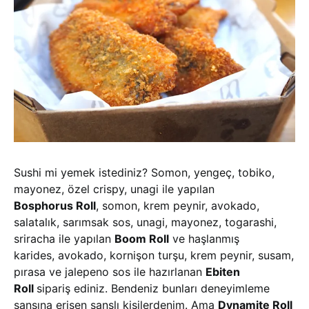
Sushi mi yemek istediniz? Somon, yengeç, tobiko,
mayonez, özel crispy, unagi ile yapılan
Bosphorus Roll
, somon, krem peynir, avokado,
salatalık, sarımsak sos, unagi, mayonez, togarashi,
sriracha ile yapılan
Boom Roll
ve haşlanmış
karides, avokado, kornişon turşu, krem peynir, susam,
pırasa ve jalepeno sos ile hazırlanan
Ebiten
Roll
sipariş ediniz. Bendeniz bunları deneyimleme
şansına erişen şanslı kişilerdenim. Ama
Dynamite Roll