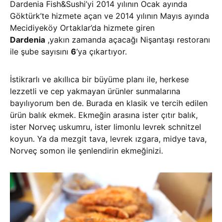
Dardenia Fish&Sushi’yi 2014 yılının Ocak ayında
Göktürk’te hizmete açan ve 2014 yılının Mayıs ayında
Mecidiyeköy Ortaklar’da hizmete giren
Dardenia
,yakın zamanda açacağı Nişantaşı restoranı
ile şube sayısını
6
‘ya çıkartıyor.
İstikrarlı ve akıllıca bir büyüme planı ile, herkese
lezzetli ve cep yakmayan ürünler sunmalarına
bayılıyorum ben de. Burada en klasik ve tercih edilen
ürün balık ekmek. Ekmeğin arasına ister çıtır balık,
ister Norveç uskumru, ister limonlu levrek schnitzel
koyun. Ya da mezgit tava, levrek ızgara, midye tava,
Norveç somon ile şenlendirin ekmeğinizi.