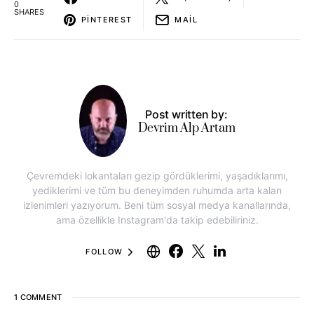
0
SHARES
PINTEREST
MAIL
Post written by:
Devrim Alp Artam
Çevremdeki lokantaları gezip gördüklerimi, yaşadıklarımı,
yediklerimi ve tüm bu deneyimden ruhumda arta kalan
izlenimleri yazıyorum. Beni tüm sosyal medya kanallarında,
ama özellikle Instagram'da takip edebiliriniz.
FOLLOW
1 COMMENT