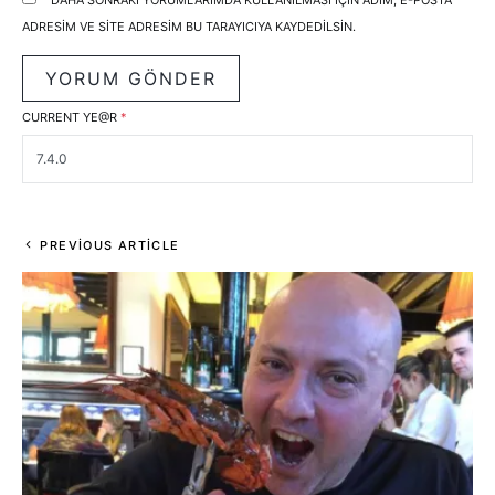
DAHA SONRAKI YORUMLARIMDA KULLANILMASI IÇIN ADIM, E-POSTA
ADRESIM VE SITE ADRESIM BU TARAYICIYA KAYDEDILSIN.
CURRENT YE@R
*
PREVIOUS ARTICLE