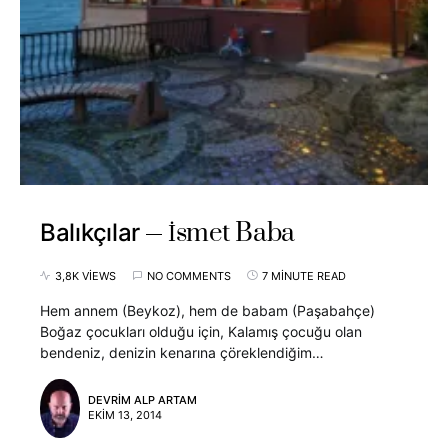
İsmet Baba
Balıkçılar
3,8K VIEWS
NO COMMENTS
7 MINUTE READ
Hem annem (Beykoz), hem de babam (Paşabahçe)
Boğaz çocukları olduğu için, Kalamış çocuğu olan
bendeniz, denizin kenarına çöreklendiğim…
DEVRIM ALP ARTAM
EKIM 13, 2014