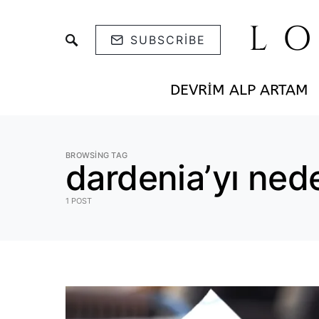
L
SUBSCRIBE
DEVRIM ALP ARTAM
BROWSING TAG
dardenia’yı ned
1 POST