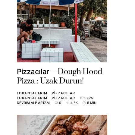
Dough Hood
Pizzacılar
Pizza : Uzak Durun!
LOKANTALARIM
PIZZACILAR
LOKANTALARIM
PIZZACILAR
10.07.25
DEVRIM ALP ARTAM
0
4,5K
5 MIN