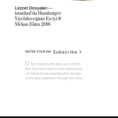
Lezzet Dosyaları
İstanbul’da Hamburger
Yiyebileceğiniz En İyi 8
Mekan Ekim 2016
Subscribe
By checking this box, you confirm
that you have read and are agreeing to
our terms of use regarding the storage
of the data submitted through this form.