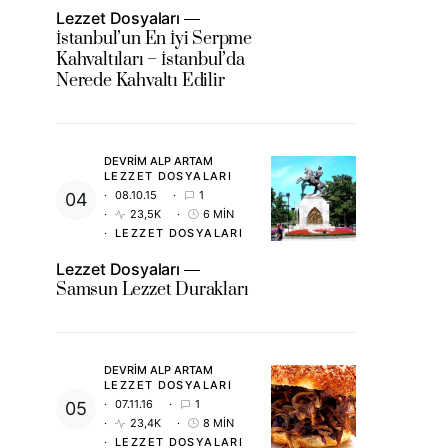
Lezzet Dosyaları
İstanbul’un En İyi Serpme
Kahvaltıları – İstanbul’da
Nerede Kahvaltı Edilir
DEVRIM ALP ARTAM
LEZZET DOSYALARI
08.10.15
1
23,5K
6 MIN
LEZZET DOSYALARI
Lezzet Dosyaları
Samsun Lezzet Durakları
DEVRIM ALP ARTAM
LEZZET DOSYALARI
07.11.16
1
23,4K
8 MIN
LEZZET DOSYALARI