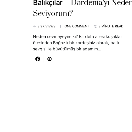
Dardenia’yı Nede
Balıkçılar
Seviyorum?
3,9K VIEWS
ONE COMMENT
3 MINUTE READ
Neden sevmeyeyim ki? Bir defa ailesi kuşaklar
ötesinden Boğaz‘lı bir kardeşiniz olarak, balık
sevgisi ile büyütülmüş bir adamım…