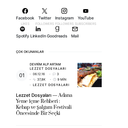
Facebook
Twitter
Instagram
YouTube
LIKES
FOLLOWERS
FOLLOWERS
SUBSCRIBERS
Spotify
LinkedIn
Goodreads
Mail
ÇOK OKUNANLAR
DEVRIM ALP ARTAM
LEZZET DOSYALARI
06.12.16
3
37,8K
9 MIN
LEZZET DOSYALARI
Lezzet Dosyaları
Adana
Yeme İçme Rehberi :
Kebap ve Şalgam Festivali
Öncesinde Bir Seçki