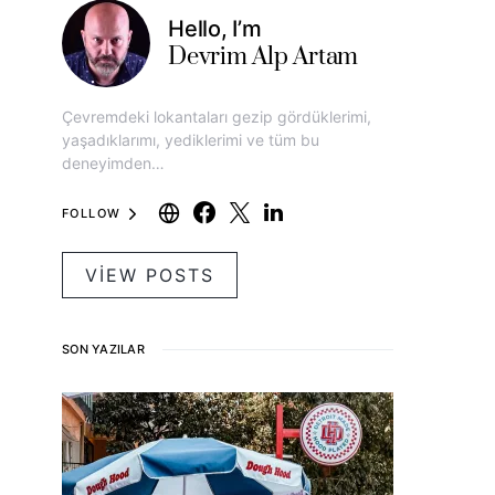
Hello, I’m
Devrim Alp Artam
Çevremdeki lokantaları gezip gördüklerimi,
yaşadıklarımı, yediklerimi ve tüm bu
deneyimden…
FOLLOW
VIEW POSTS
SON YAZILAR