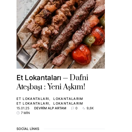
Dafni
Et Lokantaları
Ateşbaşı : Yeni Aşkım!
ET LOKANTALARI
LOKANTALARIM
ET LOKANTALARI
LOKANTALARIM
15.01.25
DEVRIM ALP ARTAM
0
9,6K
7 MIN
SOCIAL LINKS