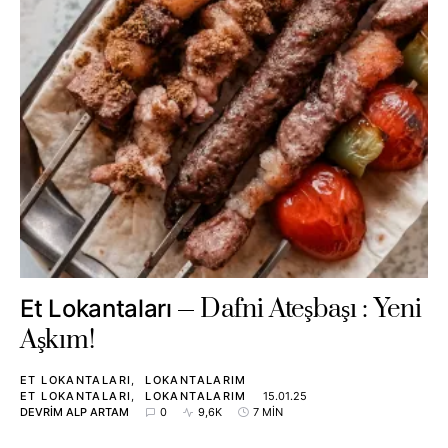
Dafni Ateşbaşı : Yeni
Et Lokantaları
Aşkım!
ET LOKANTALARI
LOKANTALARIM
ET LOKANTALARI
LOKANTALARIM
15.01.25
DEVRIM ALP ARTAM
0
9,6K
7 MIN