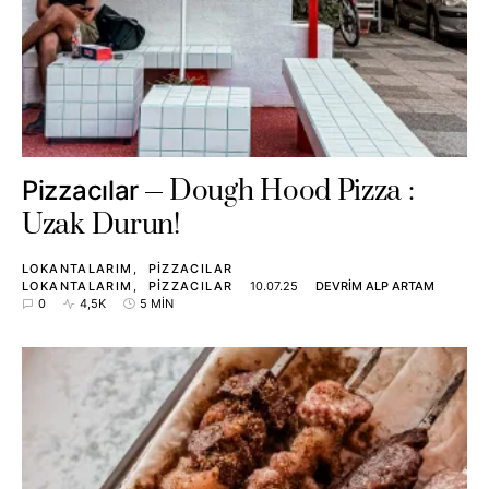
Dough Hood Pizza :
Pizzacılar
Uzak Durun!
LOKANTALARIM
PIZZACILAR
LOKANTALARIM
PIZZACILAR
10.07.25
DEVRIM ALP ARTAM
0
4,5K
5 MIN