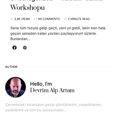
Workshopu
3,9K VIEWS
NO COMMENTS
2 MINUTE READ
Sene tüm hızıyla gelip geçti, yeni yıl geldi, lakin ben hala
geçen seneden kalan yazıları paylaşıyorum sizlerle.
Bunlardan…
AUTHOR
Hello, I’m
Devrim Alp Artam
Çevremdeki lokantaları gezip gördüklerimi, yaşadıklarımı,
yediklerimi ve tüm bu deneyimden…