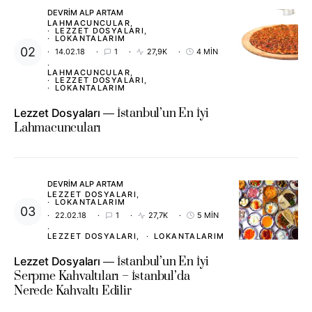
DEVRIM ALP ARTAM
LAHMACUNCULAR
LEZZET DOSYALARI
LOKANTALARIM
14.02.18
1
27,9K
4 MIN
LAHMACUNCULAR
LEZZET DOSYALARI
LOKANTALARIM
Lezzet Dosyaları
İstanbul’un En İyi
Lahmacuncuları
DEVRIM ALP ARTAM
LEZZET DOSYALARI
LOKANTALARIM
22.02.18
1
27,7K
5 MIN
LEZZET DOSYALARI
LOKANTALARIM
Lezzet Dosyaları
İstanbul’un En İyi
Serpme Kahvaltıları – İstanbul’da
Nerede Kahvaltı Edilir