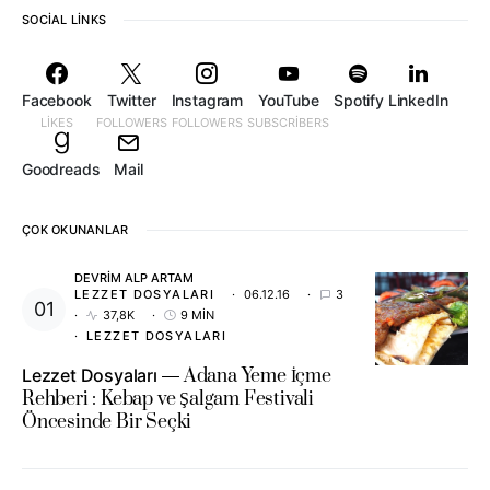
SOCIAL LINKS
Facebook
Twitter
Instagram
YouTube
Spotify
LinkedIn
LIKES
FOLLOWERS
FOLLOWERS
SUBSCRIBERS
Goodreads
Mail
ÇOK OKUNANLAR
DEVRIM ALP ARTAM
LEZZET DOSYALARI
06.12.16
3
37,8K
9 MIN
LEZZET DOSYALARI
Lezzet Dosyaları
Adana Yeme İçme
Rehberi : Kebap ve Şalgam Festivali
Öncesinde Bir Seçki