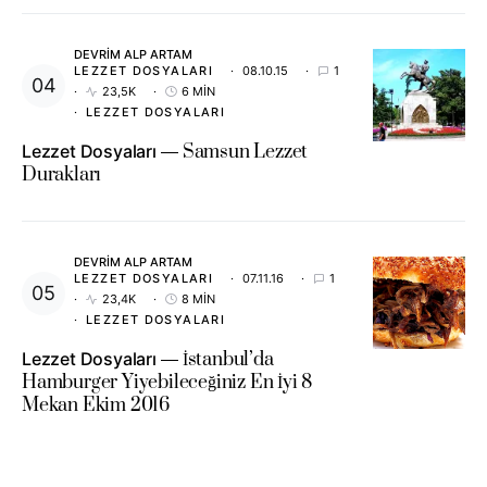
DEVRIM ALP ARTAM
LEZZET DOSYALARI
08.10.15
1
23,5K
6 MIN
LEZZET DOSYALARI
Lezzet Dosyaları
Samsun Lezzet
Durakları
DEVRIM ALP ARTAM
LEZZET DOSYALARI
07.11.16
1
23,4K
8 MIN
LEZZET DOSYALARI
Lezzet Dosyaları
İstanbul’da
Hamburger Yiyebileceğiniz En İyi 8
Mekan Ekim 2016