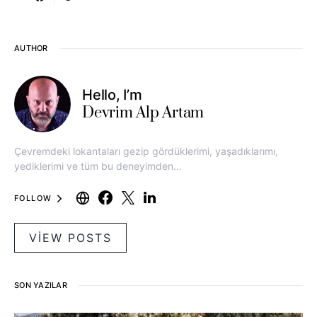
AUTHOR
Hello, I’m
Devrim Alp Artam
Çevremdeki lokantaları gezip gördüklerimi, yaşadıklarımı,
yediklerimi ve tüm bu deneyimden…
FOLLOW
VIEW POSTS
SON YAZILAR