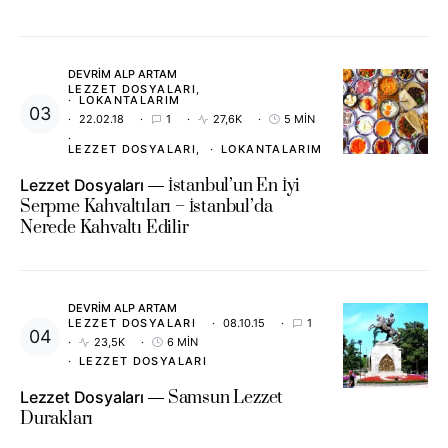
DEVRIM ALP ARTAM
LEZZET DOSYALARI
LOKANTALARIM
22.02.18
1
27,6K
5 MIN
LEZZET DOSYALARI
LOKANTALARIM
Lezzet Dosyaları
İstanbul’un En İyi
Serpme Kahvaltıları – İstanbul’da
Nerede Kahvaltı Edilir
DEVRIM ALP ARTAM
LEZZET DOSYALARI
08.10.15
1
23,5K
6 MIN
LEZZET DOSYALARI
Lezzet Dosyaları
Samsun Lezzet
Durakları