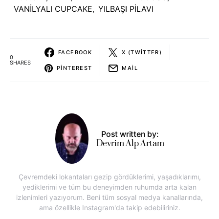
VANİLYALI CUPCAKE
,
YILBAŞI PİLAVI
FACEBOOK
X (TWITTER)
0
SHARES
PINTEREST
MAIL
Post written by:
Devrim Alp Artam
Çevremdeki lokantaları gezip gördüklerimi, yaşadıklarımı,
yediklerimi ve tüm bu deneyimden ruhumda arta kalan
izlenimleri yazıyorum. Beni tüm sosyal medya kanallarında,
ama özellikle Instagram'da takip edebiliriniz.