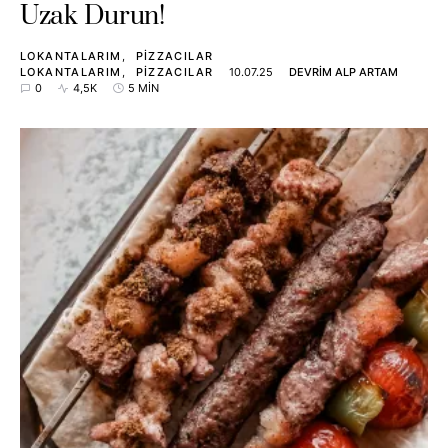
Uzak Durun!
LOKANTALARIM
PIZZACILAR
LOKANTALARIM
PIZZACILAR
10.07.25
DEVRIM ALP ARTAM
0
4,5K
5 MIN