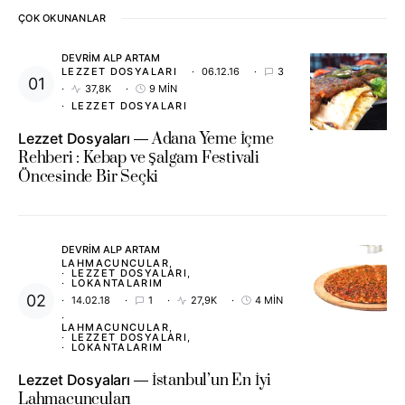
ÇOK OKUNANLAR
DEVRIM ALP ARTAM
LEZZET DOSYALARI
06.12.16
3
37,8K
9 MIN
LEZZET DOSYALARI
Lezzet Dosyaları
Adana Yeme İçme
Rehberi : Kebap ve Şalgam Festivali
Öncesinde Bir Seçki
DEVRIM ALP ARTAM
LAHMACUNCULAR
LEZZET DOSYALARI
LOKANTALARIM
14.02.18
1
27,9K
4 MIN
LAHMACUNCULAR
LEZZET DOSYALARI
LOKANTALARIM
Lezzet Dosyaları
İstanbul’un En İyi
Lahmacuncuları