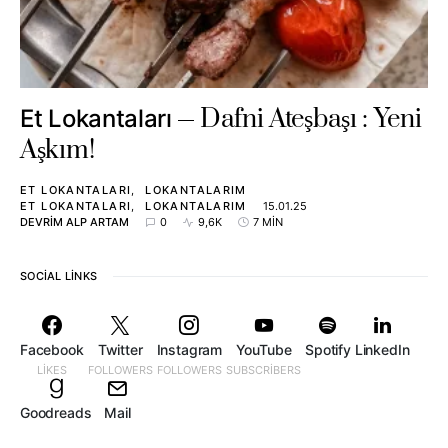
Dafni Ateşbaşı : Yeni
Et Lokantaları
Aşkım!
ET LOKANTALARI
LOKANTALARIM
ET LOKANTALARI
LOKANTALARIM
15.01.25
DEVRIM ALP ARTAM
0
9,6K
7 MIN
SOCIAL LINKS
Facebook
Twitter
Instagram
YouTube
Spotify
LinkedIn
LIKES
FOLLOWERS
FOLLOWERS
SUBSCRIBERS
Goodreads
Mail