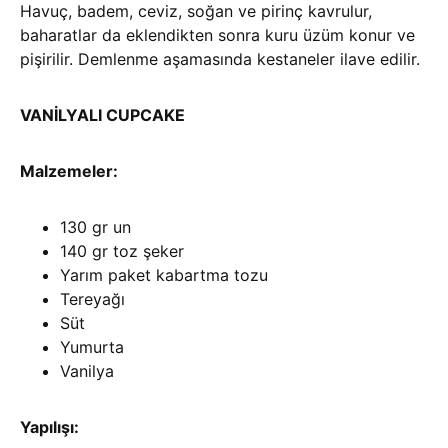
Havuç, badem, ceviz, soğan ve pirinç kavrulur,
baharatlar da eklendikten sonra kuru üzüm konur ve
pişirilir. Demlenme aşamasında kestaneler ilave edilir.
VANİLYALI CUPCAKE
Malzemeler:
130 gr un
140 gr toz şeker
Yarım paket kabartma tozu
Tereyağı
Süt
Yumurta
Vanilya
Yapılışı: