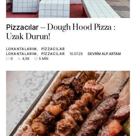
Dough Hood Pizza :
Pizzacılar
Uzak Durun!
LOKANTALARIM
PIZZACILAR
LOKANTALARIM
PIZZACILAR
10.07.25
DEVRIM ALP ARTAM
0
4,5K
5 MIN