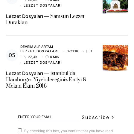
LEZZET DOSYALARI
Lezzet Dosyaları
Samsun Lezzet
Durakları
DEVRIM ALP ARTAM
LEZZET DOSYALARI
07.11.16
1
23,4K
8 MIN
LEZZET DOSYALARI
Lezzet Dosyaları
İstanbul’da
Hamburger Yiyebileceğiniz En İyi 8
Mekan Ekim 2016
Subscribe
By checking this box, you confirm that you have read