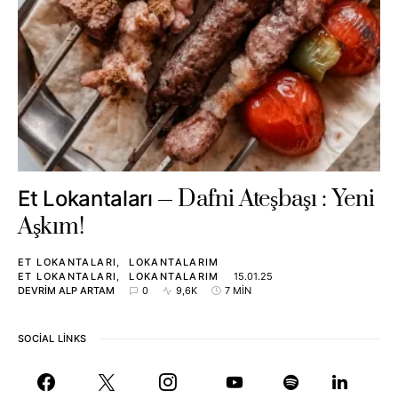
Dafni Ateşbaşı : Yeni
Et Lokantaları
Aşkım!
ET LOKANTALARI
LOKANTALARIM
ET LOKANTALARI
LOKANTALARIM
15.01.25
DEVRIM ALP ARTAM
0
9,6K
7 MIN
SOCIAL LINKS