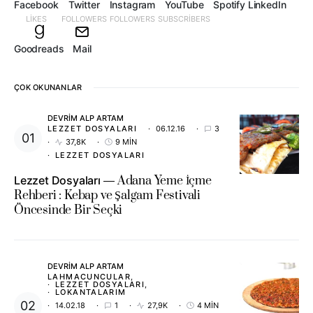
Facebook
Twitter
Instagram
YouTube
Spotify
LinkedIn
LIKES
FOLLOWERS
FOLLOWERS
SUBSCRIBERS
Goodreads
Mail
ÇOK OKUNANLAR
DEVRIM ALP ARTAM
LEZZET DOSYALARI
06.12.16
3
37,8K
9 MIN
LEZZET DOSYALARI
Lezzet Dosyaları
Adana Yeme İçme
Rehberi : Kebap ve Şalgam Festivali
Öncesinde Bir Seçki
DEVRIM ALP ARTAM
LAHMACUNCULAR
LEZZET DOSYALARI
LOKANTALARIM
14.02.18
1
27,9K
4 MIN