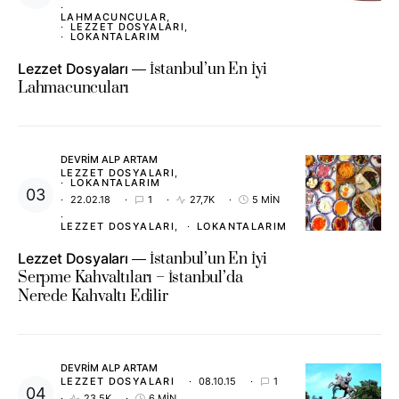
LAHMACUNCULAR
LEZZET DOSYALARI
LOKANTALARIM
Lezzet Dosyaları
İstanbul’un En İyi
Lahmacuncuları
DEVRIM ALP ARTAM
LEZZET DOSYALARI
LOKANTALARIM
22.02.18
1
27,7K
5 MIN
LEZZET DOSYALARI
LOKANTALARIM
Lezzet Dosyaları
İstanbul’un En İyi
Serpme Kahvaltıları – İstanbul’da
Nerede Kahvaltı Edilir
DEVRIM ALP ARTAM
LEZZET DOSYALARI
08.10.15
1
23,5K
6 MIN