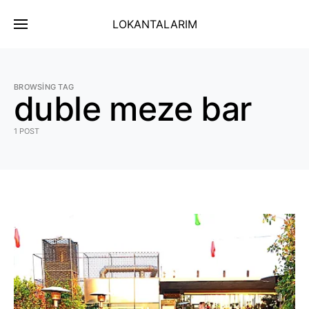
LOKANTALARIM
BROWSING TAG
duble meze bar
1 POST