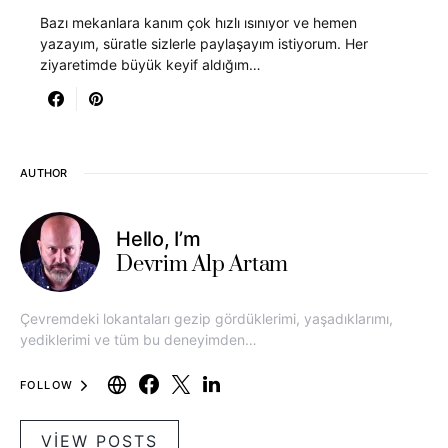
Bazı mekanlara kanım çok hızlı ısınıyor ve hemen
yazayım, süratle sizlerle paylaşayım istiyorum. Her
ziyaretimde büyük keyif aldığım…
AUTHOR
Hello, I’m
Devrim Alp Artam
Çevremdeki lokantaları gezip gördüklerimi, yaşadıklarımı,
yediklerimi ve tüm bu deneyimden…
FOLLOW
VIEW POSTS