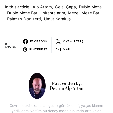
In this article:
Alp Artam
,
Celal Çapa
,
Duble Meze
,
Duble Meze Bar
,
Lokantalarım
,
Meze
,
Meze Bar
,
Palazzo Donizetti
,
Umut Karakuş
FACEBOOK
X (TWITTER)
0
SHARES
PINTEREST
MAIL
Post written by:
Devrim Alp Artam
Çevremdeki lokantaları gezip gördüklerimi, yaşadıklarımı,
yediklerimi ve tüm bu deneyimden ruhumda arta kalan