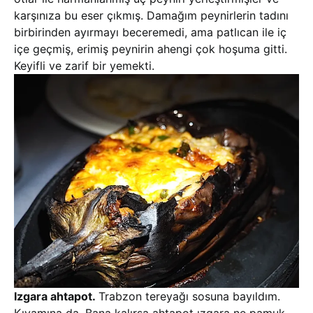
karşınıza bu eser çıkmış. Damağım peynirlerin tadını
birbirinden ayırmayı beceremedi, ama patlıcan ile iç
içe geçmiş, erimiş peynirin ahengi çok hoşuma gitti.
Keyifli ve zarif bir yemekti.
Izgara ahtapot.
Trabzon tereyağı sosuna bayıldım.