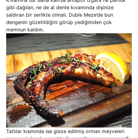
Kıvamına da. Bana kalırsa ahtapot ızgara ne pamuk
gibi dağılan, ne de al dente kıvamında dişinize
saldıran bir serlikte olmalı. Duble Meze’de bun
dengenin gözetildiğini görüp yediğimden çok
memnun kaldım.
Tatlılar kısmında ise glaze edilmiş orman meyveleri