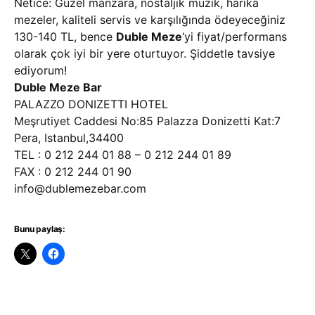
Netice: Güzel manzara, nostaljik müzik, harika
mezeler, kaliteli servis ve karşılığında ödeyeceğiniz
130-140 TL, bence
Duble Meze
‘yi fiyat/performans
olarak çok iyi bir yere oturtuyor. Şiddetle tavsiye
ediyorum!
Duble Meze Bar
PALAZZO DONIZETTI HOTEL
Meşrutiyet Caddesi No:85 Palazza Donizetti Kat:7
Pera, Istanbul,34400
TEL : 0 212 244 01 88 – 0 212 244 01 89
FAX : 0 212 244 01 90
info@dublemezebar.com
Bunu paylaş: