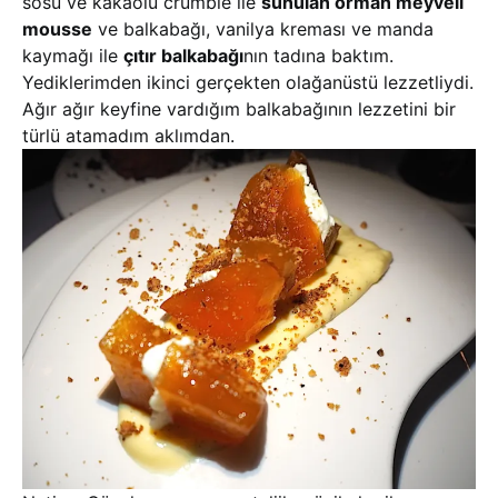
sosu ve kakaolu crumble ile
sunulan orman meyveli
mousse
ve balkabağı, vanilya kreması ve manda
kaymağı ile
çıtır balkabağı
nın tadına baktım.
Yediklerimden ikinci gerçekten olağanüstü lezzetliydi.
Ağır ağır keyfine vardığım balkabağının lezzetini bir
türlü atamadım aklımdan.