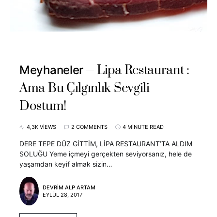
Lipa Restaurant :
Meyhaneler
Ama Bu Çılgınlık Sevgili
Dostum!
4,3K VIEWS
2 COMMENTS
4 MINUTE READ
DERE TEPE DÜZ GİTTİM, LİPA RESTAURANT’TA ALDIM
SOLUĞU Yeme içmeyi gerçekten seviyorsanız, hele de
yaşamdan keyif almak sizin…
DEVRIM ALP ARTAM
EYLÜL 28, 2017