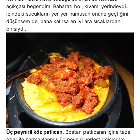
açıkçası beğendim. Baharatı bol, kıvamı yerindeydi.
İçindeki sucukların yer yer humusun önüne geçtiğini
düşünsem de, bana kalırsa en iyi ara sıcaklardan
birisiydi.
Üç peynirli köz patlıcan.
Bostan patlıcanın içine taze
otlar ile harmanlanmış üç peyniri yerleştirmişler ve