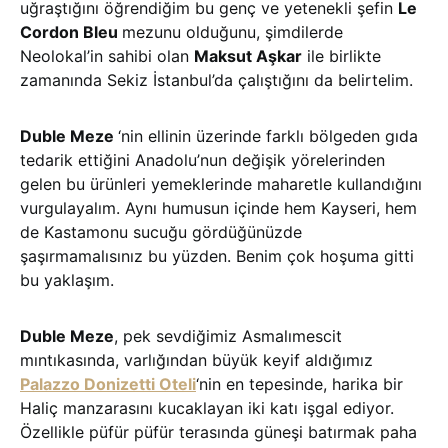
uğraştığını öğrendiğim bu genç ve yetenekli şefin
Le
Cordon Bleu
mezunu olduğunu, şimdilerde
Neolokal’in sahibi olan
Maksut Aşkar
ile birlikte
zamanında Sekiz İstanbul’da çalıştığını da belirtelim.
Duble Meze
‘nin ellinin üzerinde farklı bölgeden gıda
tedarik ettiğini Anadolu’nun değişik yörelerinden
gelen bu ürünleri yemeklerinde maharetle kullandığını
vurgulayalım. Aynı humusun içinde hem Kayseri, hem
de Kastamonu sucuğu gördüğünüzde
şaşırmamalısınız bu yüzden. Benim çok hoşuma gitti
bu yaklaşım.
Duble Meze
, pek sevdiğimiz Asmalımescit
mıntıkasında, varlığından büyük keyif aldığımız
Palazzo Donizetti Oteli
‘nin en tepesinde, harika bir
Haliç manzarasını kucaklayan iki katı işgal ediyor.
Özellikle püfür püfür terasında güneşi batırmak paha