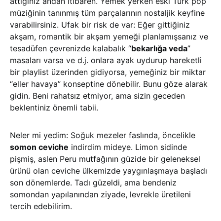
attığınız andan itibaren. Yemek yerken eski Türk pop
müziğinin tanınmış tüm parçalarının nostaljik keyfine
varabilirsiniz. Ufak bir risk de var: Eğer gittiğiniz
akşam, romantik bir akşam yemeği planlamışsanız ve
tesadüfen çevrenizde kalabalık “
bekarlığa veda
”
masaları varsa ve d.j. onlara ayak uydurup hareketli
bir playlist üzerinden gidiyorsa, yemeğiniz bir miktar
“eller havaya” konseptine dönebilir. Bunu göze alarak
gidin. Beni rahatsız etmiyor, ama sizin geceden
beklentiniz önemli tabii.
Neler mi yedim: Soğuk mezeler faslında, öncelikle
somon ceviche
indirdim mideye. Limon sidinde
pişmiş, aslen Peru mutfağının güzide bir geleneksel
ürünü olan ceviche ülkemizde yaygınlaşmaya başladı
son dönemlerde. Tadı güzeldi, ama bendeniz
somondan yapılanından ziyade, levrekle üretileni
tercih edebilirim.