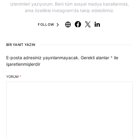
izlenimleri yazıyorum. Beni tüm sosyal medya kanallarında,
ama özellikle Instagram'da takip edebiliriniz.
FOLLOW
BIR YANIT YAZIN
E-posta adresiniz yayınlanmayacak.
Gerekli alanlar
*
ile
işaretlenmişlerdir
YORUM
*