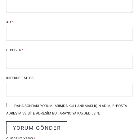
AD
*
E-POSTA
*
İNTERNET SITESI
DAHA SONRAKI YORUMLARIMDA KULLANILMASI IÇIN ADIM, E-POSTA
ADRESIM VE SITE ADRESIM BU TARAYICIYA KAYDEDILSIN.
CURRENT YE@R
*