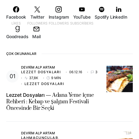
Facebook
Twitter
Instagram
YouTube
Spotify
LinkedIn
LIKES
FOLLOWERS
FOLLOWERS
SUBSCRIBERS
Goodreads
Mail
ÇOK OKUNANLAR
DEVRIM ALP ARTAM
LEZZET DOSYALARI
06.12.16
3
37,8K
9 MIN
LEZZET DOSYALARI
Lezzet Dosyaları
Adana Yeme İçme
Rehberi : Kebap ve Şalgam Festivali
Öncesinde Bir Seçki
DEVRIM ALP ARTAM
LAHMACUNCULAR