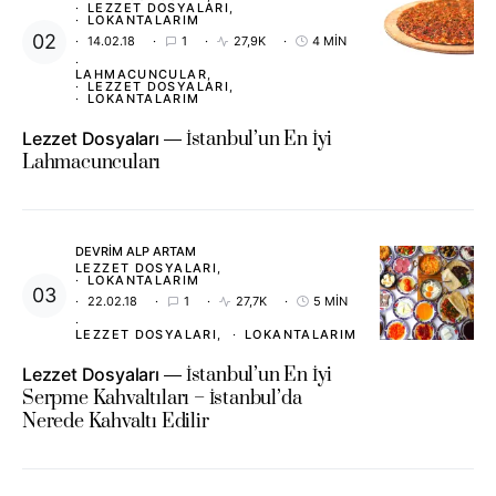
LEZZET DOSYALARI
LOKANTALARIM
14.02.18
1
27,9K
4 MIN
LAHMACUNCULAR
LEZZET DOSYALARI
LOKANTALARIM
Lezzet Dosyaları
İstanbul’un En İyi
Lahmacuncuları
DEVRIM ALP ARTAM
LEZZET DOSYALARI
LOKANTALARIM
22.02.18
1
27,7K
5 MIN
LEZZET DOSYALARI
LOKANTALARIM
Lezzet Dosyaları
İstanbul’un En İyi
Serpme Kahvaltıları – İstanbul’da
Nerede Kahvaltı Edilir