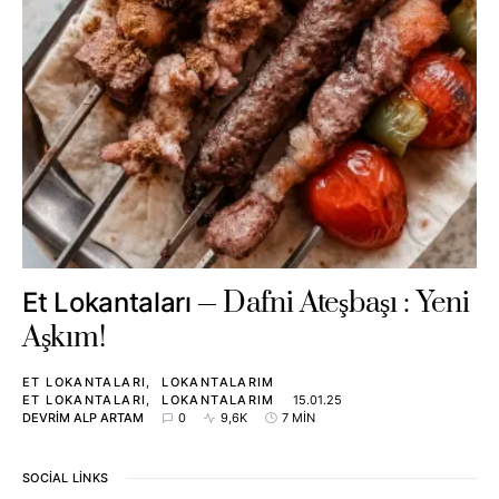
Dafni Ateşbaşı : Yeni
Et Lokantaları
Aşkım!
ET LOKANTALARI
LOKANTALARIM
ET LOKANTALARI
LOKANTALARIM
15.01.25
DEVRIM ALP ARTAM
0
9,6K
7 MIN
SOCIAL LINKS