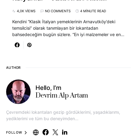
4,0K VIEWS
NO COMMENTS
4 MINUTE READ
Kendini “Klasik İtalyan yemeklerinin Arnavutköy’deki
temsilcisi” olarak tanımlayan bir lokantadan
bahsedeceğim bugün sizlere. “En iyi malzemeler ve en…
AUTHOR
Hello, I’m
Devrim Alp Artam
Çevremdeki lokantaları gezip gördüklerimi, yaşadıklarımı,
yediklerimi ve tüm bu deneyimden…
FOLLOW