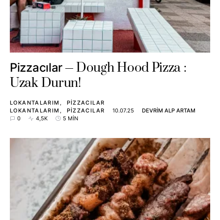
Dough Hood Pizza :
Pizzacılar
Uzak Durun!
LOKANTALARIM
PIZZACILAR
LOKANTALARIM
PIZZACILAR
10.07.25
DEVRIM ALP ARTAM
0
4,5K
5 MIN