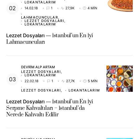
LOKANTALARIM
14.02.18
1
27,9K
4 MIN
LAHMACUNCULAR
LEZZET DOSYALARI
LOKANTALARIM
Lezzet Dosyaları
İstanbul’un En İyi
Lahmacuncuları
DEVRIM ALP ARTAM
LEZZET DOSYALARI
LOKANTALARIM
22.02.18
1
27,7K
5 MIN
LEZZET DOSYALARI
LOKANTALARIM
Lezzet Dosyaları
İstanbul’un En İyi
Serpme Kahvaltıları – İstanbul’da
Nerede Kahvaltı Edilir