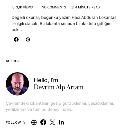
3,1K VIEWS
NO COMMENTS
4 MINUTE READ
Değerli okurlar, bugünkü yazım Hacı Abdullah Lokantası
ile ilgili olacak. Bu lokanta senede bir iki defa gittiğim,
çok…
AUTHOR
Hello, I’m
Devrim Alp Artam
Çevremdeki lokantaları gezip gördüklerimi, yaşadıklarımı,
yediklerimi ve tüm bu deneyimden…
FOLLOW