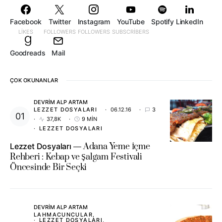
Facebook
Twitter
Instagram
YouTube
Spotify
LinkedIn
LIKES
FOLLOWERS
FOLLOWERS
SUBSCRIBERS
Goodreads
Mail
ÇOK OKUNANLAR
DEVRIM ALP ARTAM
LEZZET DOSYALARI
06.12.16
3
37,8K
9 MIN
LEZZET DOSYALARI
Lezzet Dosyaları
Adana Yeme İçme
Rehberi : Kebap ve Şalgam Festivali
Öncesinde Bir Seçki
DEVRIM ALP ARTAM
LAHMACUNCULAR
LEZZET DOSYALARI