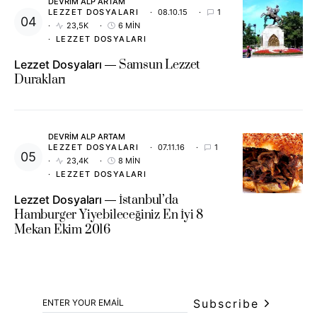
DEVRIM ALP ARTAM
LEZZET DOSYALARI
08.10.15
1
23,5K
6 MIN
LEZZET DOSYALARI
Lezzet Dosyaları
Samsun Lezzet
Durakları
DEVRIM ALP ARTAM
LEZZET DOSYALARI
07.11.16
1
23,4K
8 MIN
LEZZET DOSYALARI
Lezzet Dosyaları
İstanbul’da
Hamburger Yiyebileceğiniz En İyi 8
Mekan Ekim 2016
Subscribe