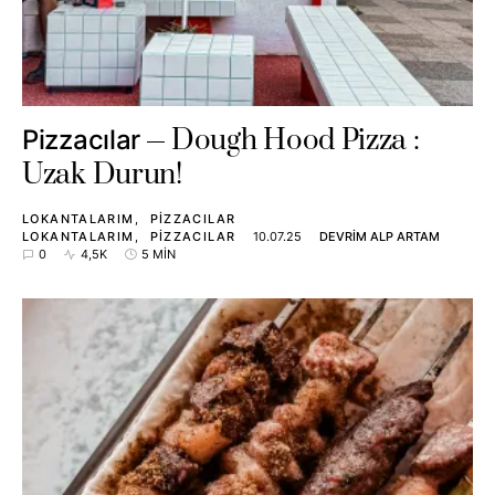
Dough Hood Pizza :
Pizzacılar
Uzak Durun!
LOKANTALARIM
PIZZACILAR
LOKANTALARIM
PIZZACILAR
10.07.25
DEVRIM ALP ARTAM
0
4,5K
5 MIN