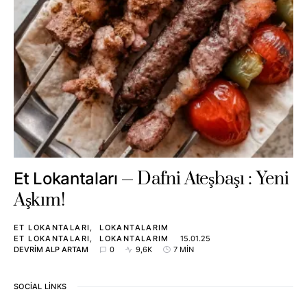
Dafni Ateşbaşı : Yeni
Et Lokantaları
Aşkım!
ET LOKANTALARI
LOKANTALARIM
ET LOKANTALARI
LOKANTALARIM
15.01.25
DEVRIM ALP ARTAM
0
9,6K
7 MIN
SOCIAL LINKS