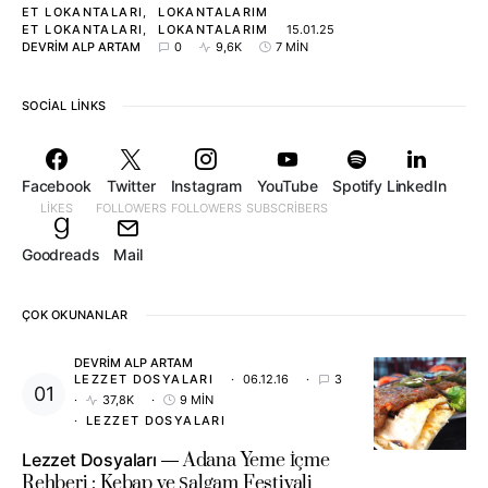
ET LOKANTALARI
LOKANTALARIM
ET LOKANTALARI
LOKANTALARIM
15.01.25
DEVRIM ALP ARTAM
0
9,6K
7 MIN
SOCIAL LINKS
Facebook
Twitter
Instagram
YouTube
Spotify
LinkedIn
LIKES
FOLLOWERS
FOLLOWERS
SUBSCRIBERS
Goodreads
Mail
ÇOK OKUNANLAR
DEVRIM ALP ARTAM
LEZZET DOSYALARI
06.12.16
3
37,8K
9 MIN
LEZZET DOSYALARI
Lezzet Dosyaları
Adana Yeme İçme
Rehberi : Kebap ve Şalgam Festivali