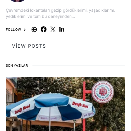
Çevremdeki lokantaları gezip gördüklerimi, yaşadıklarımı,
yediklerimi ve tüm bu deneyimden…
FOLLOW
VIEW POSTS
SON YAZILAR