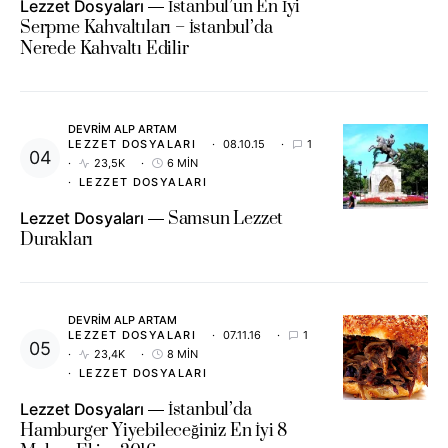
Lezzet Dosyaları
İstanbul’un En İyi
Serpme Kahvaltıları – İstanbul’da
Nerede Kahvaltı Edilir
DEVRIM ALP ARTAM
LEZZET DOSYALARI
08.10.15
1
23,5K
6 MIN
LEZZET DOSYALARI
Lezzet Dosyaları
Samsun Lezzet
Durakları
DEVRIM ALP ARTAM
LEZZET DOSYALARI
07.11.16
1
23,4K
8 MIN
LEZZET DOSYALARI
Lezzet Dosyaları
İstanbul’da
Hamburger Yiyebileceğiniz En İyi 8