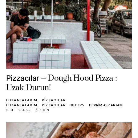
Dough Hood Pizza :
Pizzacılar
Uzak Durun!
LOKANTALARIM
PIZZACILAR
LOKANTALARIM
PIZZACILAR
10.07.25
DEVRIM ALP ARTAM
0
4,5K
5 MIN