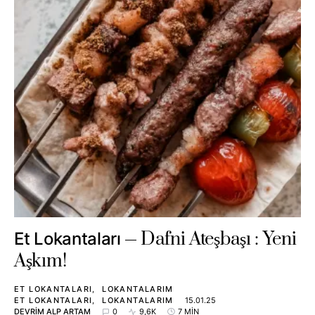
Dafni Ateşbaşı : Yeni
Et Lokantaları
Aşkım!
ET LOKANTALARI
LOKANTALARIM
ET LOKANTALARI
LOKANTALARIM
15.01.25
DEVRIM ALP ARTAM
0
9,6K
7 MIN