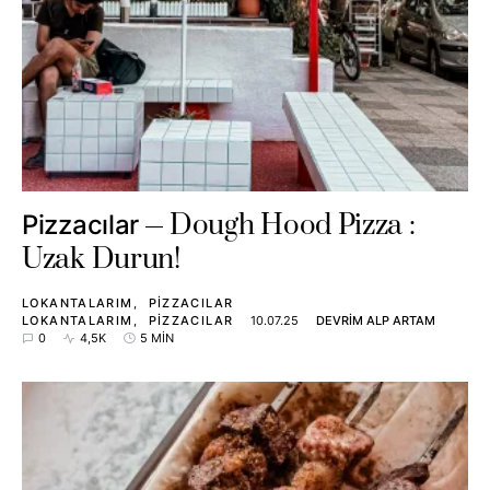
Dough Hood Pizza :
Pizzacılar
Uzak Durun!
LOKANTALARIM
PIZZACILAR
LOKANTALARIM
PIZZACILAR
10.07.25
DEVRIM ALP ARTAM
0
4,5K
5 MIN