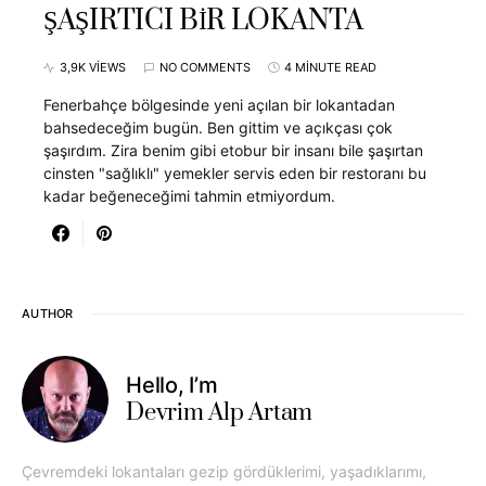
ŞAŞIRTICI BİR LOKANTA
3,9K VIEWS
NO COMMENTS
4 MINUTE READ
Fenerbahçe bölgesinde yeni açılan bir lokantadan
bahsedeceğim bugün. Ben gittim ve açıkçası çok
şaşırdım. Zira benim gibi etobur bir insanı bile şaşırtan
cinsten "sağlıklı" yemekler servis eden bir restoranı bu
kadar beğeneceğimi tahmin etmiyordum.
AUTHOR
Hello, I’m
Devrim Alp Artam
Çevremdeki lokantaları gezip gördüklerimi, yaşadıklarımı,