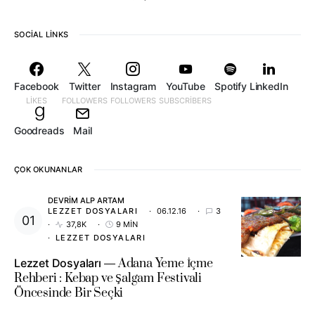
SOCIAL LINKS
Facebook
Twitter
Instagram
YouTube
Spotify
LinkedIn
LIKES
FOLLOWERS
FOLLOWERS
SUBSCRIBERS
Goodreads
Mail
ÇOK OKUNANLAR
DEVRIM ALP ARTAM
LEZZET DOSYALARI
06.12.16
3
37,8K
9 MIN
LEZZET DOSYALARI
Lezzet Dosyaları
Adana Yeme İçme
Rehberi : Kebap ve Şalgam Festivali
Öncesinde Bir Seçki