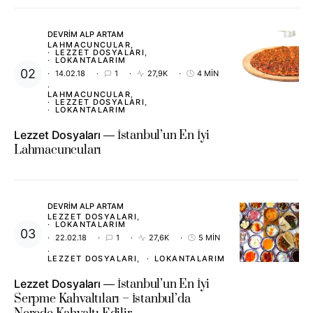
DEVRIM ALP ARTAM
LAHMACUNCULAR
LEZZET DOSYALARI
LOKANTALARIM
14.02.18
1
27,9K
4 MIN
LAHMACUNCULAR
LEZZET DOSYALARI
LOKANTALARIM
Lezzet Dosyaları
İstanbul’un En İyi
Lahmacuncuları
DEVRIM ALP ARTAM
LEZZET DOSYALARI
LOKANTALARIM
22.02.18
1
27,6K
5 MIN
LEZZET DOSYALARI
LOKANTALARIM
Lezzet Dosyaları
İstanbul’un En İyi
Serpme Kahvaltıları – İstanbul’da