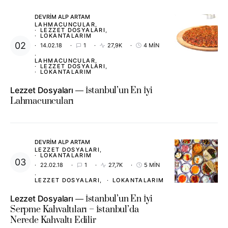
DEVRIM ALP ARTAM
LAHMACUNCULAR
LEZZET DOSYALARI
LOKANTALARIM
14.02.18
1
27,9K
4 MIN
LAHMACUNCULAR
LEZZET DOSYALARI
LOKANTALARIM
Lezzet Dosyaları
İstanbul’un En İyi
Lahmacuncuları
DEVRIM ALP ARTAM
LEZZET DOSYALARI
LOKANTALARIM
22.02.18
1
27,7K
5 MIN
LEZZET DOSYALARI
LOKANTALARIM
Lezzet Dosyaları
İstanbul’un En İyi
Serpme Kahvaltıları – İstanbul’da
Nerede Kahvaltı Edilir