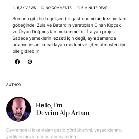
5,3K VIEWS
NO COMMENTS
6 MINUTE READ
Bomonti gibi hızla gelişen bir gastronomi merkezinin tam
göbeğinde, Zula ve Batard'ın yaratıcıları Cihan Kıpçak
ve Üryan Doğmuş'tan mükemmel bir İtalyan projesi.
Sadece yemeklerin lezzeti için değil, aynı zamanda
ortamın insanı kucaklayan medeni ve içten atmosferi için
bile gidilebilir.
AUTHOR
Hello, I’m
Devrim Alp Artam
Çevremdeki lokantaları gezip gördüklerimi, yaşadıklarımı,
yediklerimi ve tüm bu deneyimden…