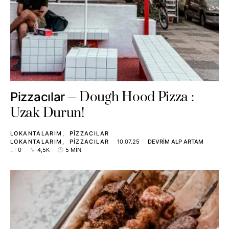
Dough Hood Pizza :
Pizzacılar
Uzak Durun!
LOKANTALARIM
PIZZACILAR
LOKANTALARIM
PIZZACILAR
10.07.25
DEVRIM ALP ARTAM
0
4,5K
5 MIN