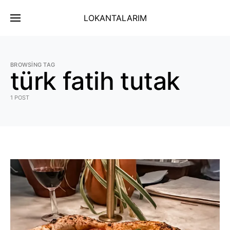
LOKANTALARIM
BROWSING TAG
türk fatih tutak
1 POST