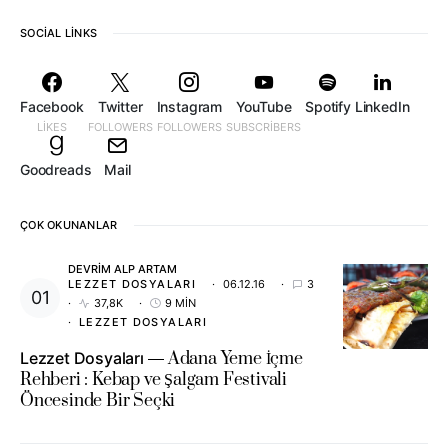
SOCIAL LINKS
Facebook
Twitter
Instagram
YouTube
Spotify
LinkedIn
LIKES
FOLLOWERS
FOLLOWERS
SUBSCRIBERS
Goodreads
Mail
ÇOK OKUNANLAR
DEVRIM ALP ARTAM
LEZZET DOSYALARI
06.12.16
3
37,8K
9 MIN
LEZZET DOSYALARI
Lezzet Dosyaları
Adana Yeme İçme
Rehberi : Kebap ve Şalgam Festivali
Öncesinde Bir Seçki