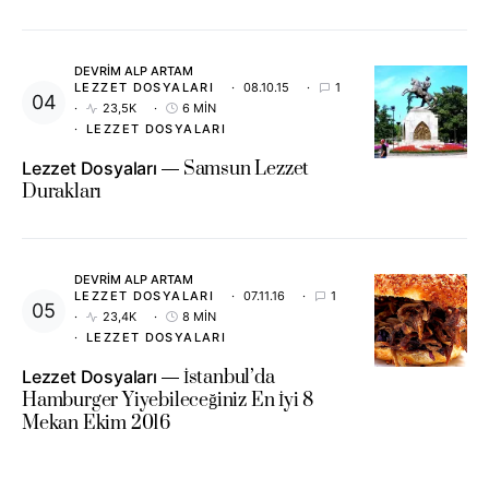
DEVRIM ALP ARTAM
LEZZET DOSYALARI
08.10.15
1
23,5K
6 MIN
LEZZET DOSYALARI
Lezzet Dosyaları
Samsun Lezzet
Durakları
DEVRIM ALP ARTAM
LEZZET DOSYALARI
07.11.16
1
23,4K
8 MIN
LEZZET DOSYALARI
Lezzet Dosyaları
İstanbul’da
Hamburger Yiyebileceğiniz En İyi 8
Mekan Ekim 2016