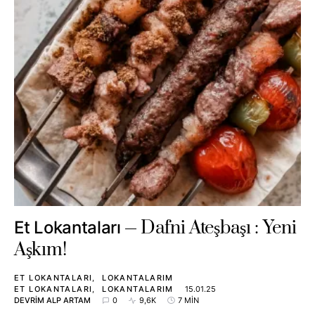
Dafni Ateşbaşı : Yeni
Et Lokantaları
Aşkım!
ET LOKANTALARI
LOKANTALARIM
ET LOKANTALARI
LOKANTALARIM
15.01.25
DEVRIM ALP ARTAM
0
9,6K
7 MIN