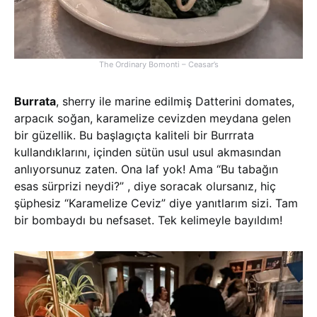
The Ordinary Bomonti – Ceasar’s
Burrata
, sherry ile marine edilmiş Datterini domates,
arpacık soğan, karamelize cevizden meydana gelen
bir güzellik. Bu başlagıçta kaliteli bir Burrrata
kullandıklarını, içinden sütün usul usul akmasından
anlıyorsunuz zaten. Ona laf yok! Ama “Bu tabağın
esas sürprizi neydi?” , diye soracak olursanız, hiç
şüphesiz “Karamelize Ceviz” diye yanıtlarım sizi. Tam
bir bombaydı bu nefsaset. Tek kelimeyle bayıldım!