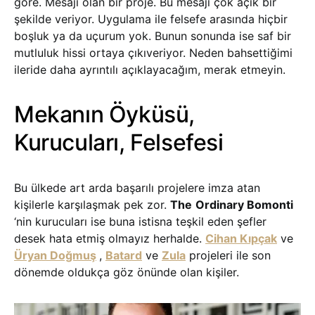
göre. Mesajı olan bir proje. Bu mesajı çok açık bir
şekilde veriyor. Uygulama ile felsefe arasında hiçbir
boşluk ya da uçurum yok. Bunun sonunda ise saf bir
mutluluk hissi ortaya çıkıveriyor. Neden bahsettiğimi
ileride daha ayrıntılı açıklayacağım, merak etmeyin.
Mekanın Öyküsü,
Kurucuları, Felsefesi
Bu ülkede art arda başarılı projelere imza atan
kişilerle karşılaşmak pek zor.
The
Ordinary Bomonti
‘nin kurucuları ise buna istisna teşkil eden şefler
desek hata etmiş olmayız herhalde.
Cihan Kıpçak
ve
Üryan Doğmuş
,
Batard
ve
Zula
projeleri ile son
dönemde oldukça göz önünde olan kişiler.