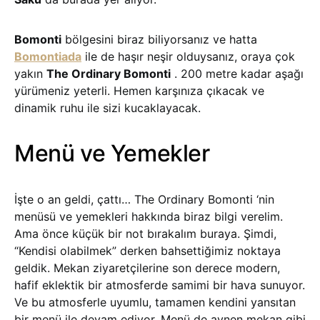
Bomonti
bölgesini biraz biliyorsanız ve hatta
Bomontiada
ile de haşır neşir olduysanız, oraya çok
yakın
The Ordinary Bomonti
. 200 metre kadar aşağı
yürümeniz yeterli. Hemen karşınıza çıkacak ve
dinamik ruhu ile sizi kucaklayacak.
Menü ve Yemekler
İşte o an geldi, çattı… The Ordinary Bomonti ‘nin
menüsü ve yemekleri hakkında biraz bilgi verelim.
Ama önce küçük bir not bırakalım buraya. Şimdi,
“Kendisi olabilmek” derken bahsettiğimiz noktaya
geldik. Mekan ziyaretçilerine son derece modern,
hafif eklektik bir atmosferde samimi bir hava sunuyor.
Ve bu atmosferle uyumlu, tamamen kendini yansıtan
bir menü ile devam ediyor. Menü de aynen mekan gibi