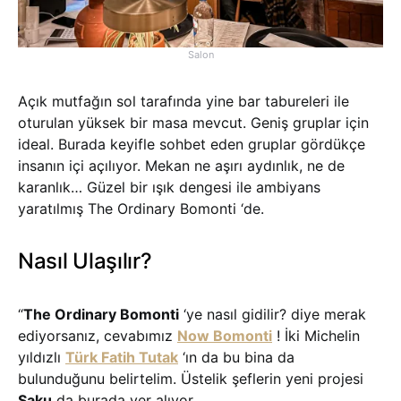
Salon
Açık mutfağın sol tarafında yine bar tabureleri ile
oturulan yüksek bir masa mevcut. Geniş gruplar için
ideal. Burada keyifle sohbet eden gruplar gördükçe
insanın içi açılıyor. Mekan ne aşırı aydınlık, ne de
karanlık… Güzel bir ışık dengesi ile ambiyans
yaratılmış The Ordinary Bomonti ‘de.
Nasıl Ulaşılır?
“
The Ordinary Bomonti
‘ye nasıl gidilir? diye merak
ediyorsanız, cevabımız
Now Bomonti
! İki Michelin
yıldızlı
Türk Fatih Tutak
‘ın da bu bina da
bulunduğunu belirtelim. Üstelik şeflerin yeni projesi
Saku
da burada yer alıyor.