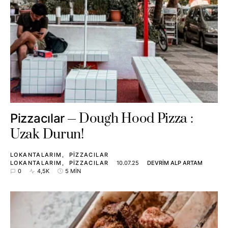
Dough Hood Pizza :
Pizzacılar
Uzak Durun!
LOKANTALARIM
PIZZACILAR
LOKANTALARIM
PIZZACILAR
10.07.25
DEVRIM ALP ARTAM
0
4,5K
5 MIN