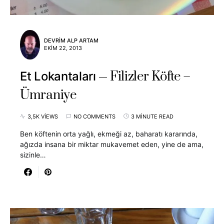
DEVRIM ALP ARTAM
EKIM 22, 2013
Filizler Köfte –
Et Lokantaları
Ümraniye
3,5K VIEWS
NO COMMENTS
3 MINUTE READ
Ben köftenin orta yağlı, ekmeği az, baharatı kararında,
ağızda insana bir miktar mukavemet eden, yine de ama,
sizinle…