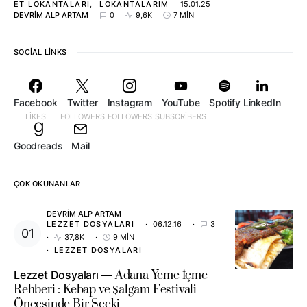
ET LOKANTALARI
LOKANTALARIM
15.01.25
DEVRIM ALP ARTAM
0
9,6K
7 MIN
SOCIAL LINKS
Facebook
Twitter
Instagram
YouTube
Spotify
LinkedIn
LIKES
FOLLOWERS
FOLLOWERS
SUBSCRIBERS
Goodreads
Mail
ÇOK OKUNANLAR
DEVRIM ALP ARTAM
LEZZET DOSYALARI
06.12.16
3
37,8K
9 MIN
LEZZET DOSYALARI
Lezzet Dosyaları
Adana Yeme İçme
Rehberi : Kebap ve Şalgam Festivali
Öncesinde Bir Seçki