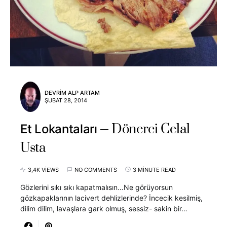
DEVRIM ALP ARTAM
ŞUBAT 28, 2014
Dönerci Celal
Et Lokantaları
Usta
3,4K VIEWS
NO COMMENTS
3 MINUTE READ
Gözlerini sıkı sıkı kapatmalısın…Ne görüyorsun
gözkapaklarının lacivert dehlizlerinde? İncecik kesilmiş,
dilim dilim, lavaşlara gark olmuş, sessiz- sakin bir…