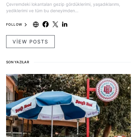
Çevremdeki lokantaları gezip gördüklerimi, yaşadıklarımı,
yediklerimi ve tüm bu deneyimden…
FOLLOW
VIEW POSTS
SON YAZILAR