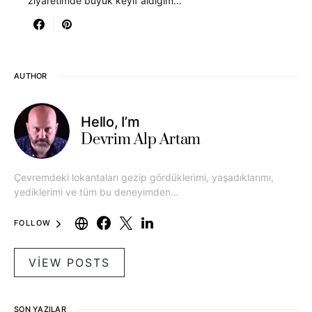
ziyaretimde büyük keyif aldığım…
AUTHOR
Hello, I’m
Devrim Alp Artam
Çevremdeki lokantaları gezip gördüklerimi, yaşadıklarımı,
yediklerimi ve tüm bu deneyimden…
FOLLOW
VIEW POSTS
SON YAZILAR