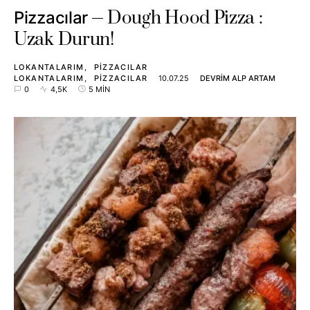
Dough Hood Pizza :
Pizzacılar
Uzak Durun!
LOKANTALARIM
PIZZACILAR
LOKANTALARIM
PIZZACILAR
10.07.25
DEVRIM ALP ARTAM
0
4,5K
5 MIN