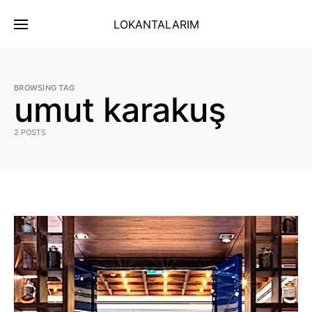
LOKANTALARIM
BROWSING TAG
umut karakuş
2 POSTS