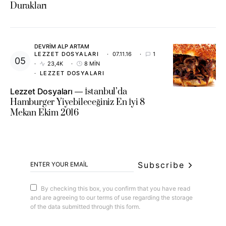
Durakları
DEVRIM ALP ARTAM
LEZZET DOSYALARI
07.11.16
1
23,4K
8 MIN
LEZZET DOSYALARI
Lezzet Dosyaları
İstanbul’da
Hamburger Yiyebileceğiniz En İyi 8
Mekan Ekim 2016
Subscribe
By checking this box, you confirm that you have read
and are agreeing to our terms of use regarding the storage
of the data submitted through this form.