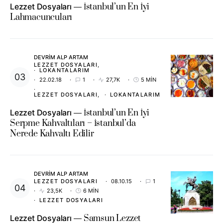
Lezzet Dosyaları
İstanbul’un En İyi
Lahmacuncuları
DEVRIM ALP ARTAM
LEZZET DOSYALARI
LOKANTALARIM
22.02.18
1
27,7K
5 MIN
LEZZET DOSYALARI
LOKANTALARIM
Lezzet Dosyaları
İstanbul’un En İyi
Serpme Kahvaltıları – İstanbul’da
Nerede Kahvaltı Edilir
DEVRIM ALP ARTAM
LEZZET DOSYALARI
08.10.15
1
23,5K
6 MIN
LEZZET DOSYALARI
Lezzet Dosyaları
Samsun Lezzet