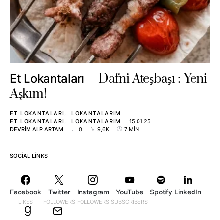
Dafni Ateşbaşı : Yeni
Et Lokantaları
Aşkım!
ET LOKANTALARI
LOKANTALARIM
ET LOKANTALARI
LOKANTALARIM
15.01.25
DEVRIM ALP ARTAM
0
9,6K
7 MIN
SOCIAL LINKS
Facebook
Twitter
Instagram
YouTube
Spotify
LinkedIn
LIKES
FOLLOWERS
FOLLOWERS
SUBSCRIBERS