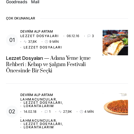
Goodreads
Mail
ÇOK OKUNANLAR
DEVRIM ALP ARTAM
LEZZET DOSYALARI
06.12.16
3
37,8K
9 MIN
LEZZET DOSYALARI
Lezzet Dosyaları
Adana Yeme İçme
Rehberi : Kebap ve Şalgam Festivali
Öncesinde Bir Seçki
DEVRIM ALP ARTAM
LAHMACUNCULAR
LEZZET DOSYALARI
LOKANTALARIM
14.02.18
1
27,9K
4 MIN
LAHMACUNCULAR
LEZZET DOSYALARI
LOKANTALARIM