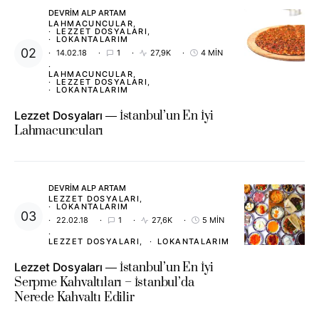
DEVRIM ALP ARTAM
LAHMACUNCULAR
LEZZET DOSYALARI
LOKANTALARIM
14.02.18
1
27,9K
4 MIN
LAHMACUNCULAR
LEZZET DOSYALARI
LOKANTALARIM
Lezzet Dosyaları
İstanbul’un En İyi
Lahmacuncuları
DEVRIM ALP ARTAM
LEZZET DOSYALARI
LOKANTALARIM
22.02.18
1
27,6K
5 MIN
LEZZET DOSYALARI
LOKANTALARIM
Lezzet Dosyaları
İstanbul’un En İyi
Serpme Kahvaltıları – İstanbul’da
Nerede Kahvaltı Edilir