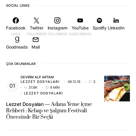
SOCIAL LINKS
Facebook
Twitter
Instagram
YouTube
Spotify
LinkedIn
LIKES
FOLLOWERS
FOLLOWERS
SUBSCRIBERS
Goodreads
Mail
ÇOK OKUNANLAR
DEVRIM ALP ARTAM
LEZZET DOSYALARI
06.12.16
3
37,8K
9 MIN
LEZZET DOSYALARI
Lezzet Dosyaları
Adana Yeme İçme
Rehberi : Kebap ve Şalgam Festivali
Öncesinde Bir Seçki