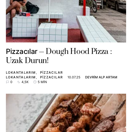
Dough Hood Pizza :
Pizzacılar
Uzak Durun!
LOKANTALARIM
PIZZACILAR
LOKANTALARIM
PIZZACILAR
10.07.25
DEVRIM ALP ARTAM
0
4,5K
5 MIN