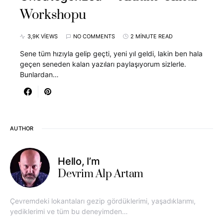
Workshopu
3,9K VIEWS
NO COMMENTS
2 MINUTE READ
Sene tüm hızıyla gelip geçti, yeni yıl geldi, lakin ben hala
geçen seneden kalan yazıları paylaşıyorum sizlerle.
Bunlardan…
AUTHOR
Hello, I’m
Devrim Alp Artam
Çevremdeki lokantaları gezip gördüklerimi, yaşadıklarımı,
yediklerimi ve tüm bu deneyimden…