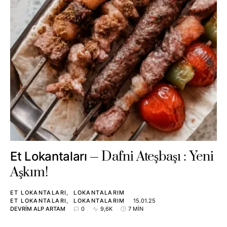
Dafni Ateşbaşı : Yeni
Et Lokantaları
Aşkım!
ET LOKANTALARI
LOKANTALARIM
ET LOKANTALARI
LOKANTALARIM
15.01.25
DEVRIM ALP ARTAM
0
9,6K
7 MIN