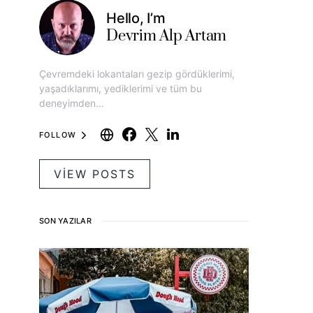
Hello, I’m
Devrim Alp Artam
Çevremdeki lokantaları gezip gördüklerimi,
yaşadıklarımı, yediklerimi ve tüm bu
deneyimden…
FOLLOW
VIEW POSTS
SON YAZILAR