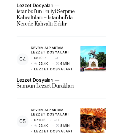
Lezzet Dosyaları
İstanbul’un En İyi Serpme
Kahvaltıları – İstanbul’da
Nerede Kahvaltı Edilir
DEVRIM ALP ARTAM
LEZZET DOSYALARI
08.10.15
1
23,4K
6 MIN
LEZZET DOSYALARI
Lezzet Dosyaları
Samsun Lezzet Durakları
DEVRIM ALP ARTAM
LEZZET DOSYALARI
07.11.16
1
23,4K
8 MIN
LEZZET DOSYALARI