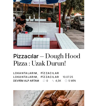
Dough Hood
Pizzacılar
Pizza : Uzak Durun!
LOKANTALARIM
PIZZACILAR
LOKANTALARIM
PIZZACILAR
10.07.25
DEVRIM ALP ARTAM
0
4,5K
5 MIN