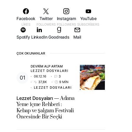
Facebook
Twitter
Instagram
YouTube
LIKES
FOLLOWERS
FOLLOWERS
SUBSCRIBERS
Spotify
LinkedIn
Goodreads
Mail
ÇOK OKUNANLAR
DEVRIM ALP ARTAM
LEZZET DOSYALARI
06.12.16
3
37,8K
9 MIN
LEZZET DOSYALARI
Lezzet Dosyaları
Adana
Yeme İçme Rehberi :
Kebap ve Şalgam Festivali
Öncesinde Bir Seçki