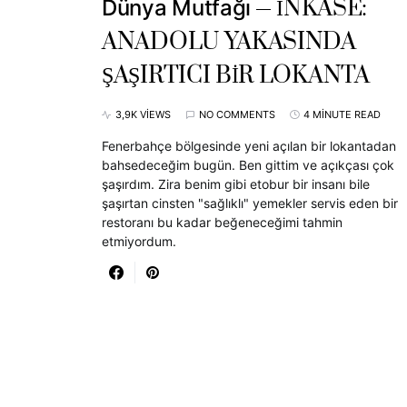
İNKASE:
Dünya Mutfağı
ANADOLU YAKASINDA
ŞAŞIRTICI BİR LOKANTA
3,9K VIEWS
NO COMMENTS
4 MINUTE READ
Fenerbahçe bölgesinde yeni açılan bir lokantadan
bahsedeceğim bugün. Ben gittim ve açıkçası çok
şaşırdım. Zira benim gibi etobur bir insanı bile
şaşırtan cinsten "sağlıklı" yemekler servis eden bir
restoranı bu kadar beğeneceğimi tahmin
etmiyordum.