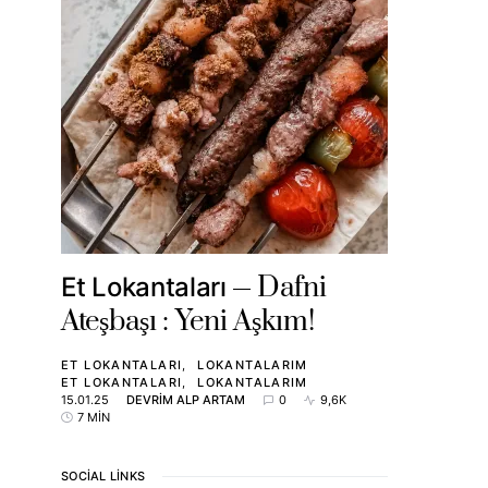
Dafni
Et Lokantaları
Ateşbaşı : Yeni Aşkım!
ET LOKANTALARI
LOKANTALARIM
ET LOKANTALARI
LOKANTALARIM
15.01.25
DEVRIM ALP ARTAM
0
9,6K
7 MIN
SOCIAL LINKS