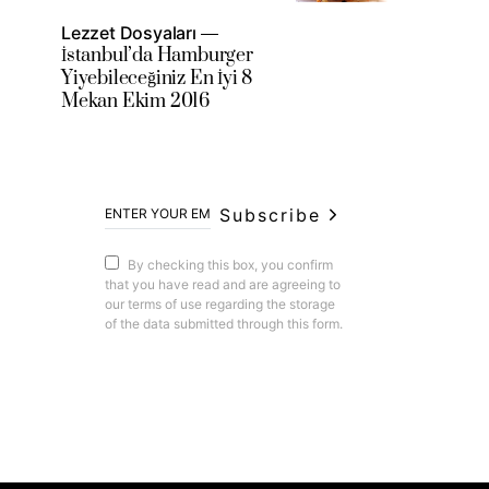
Lezzet Dosyaları
İstanbul’da Hamburger
Yiyebileceğiniz En İyi 8
Mekan Ekim 2016
Subscribe
By checking this box, you confirm
that you have read and are agreeing to
our terms of use regarding the storage
of the data submitted through this form.