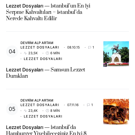
Lezzet Dosyaları
İstanbul’un En İyi
Serpme Kahvaltıları – İstanbul’da
Nerede Kahvaltı Edilir
DEVRIM ALP ARTAM
LEZZET DOSYALARI
08.10.15
1
23,5K
6 MIN
LEZZET DOSYALARI
Lezzet Dosyaları
Samsun Lezzet
Durakları
DEVRIM ALP ARTAM
LEZZET DOSYALARI
07.11.16
1
23,4K
8 MIN
LEZZET DOSYALARI
Lezzet Dosyaları
İstanbul’da
Hamburger Yiyebileceğiniz En İyi 8