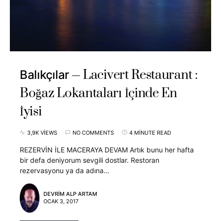
Lacivert Restaurant :
Balıkçılar
Boğaz Lokantaları İçinde En
İyisi
3,9K VIEWS
NO COMMENTS
4 MINUTE READ
REZERVİN İLE MACERAYA DEVAM Artık bunu her hafta
bir defa deniyorum sevgili dostlar. Restoran
rezervasyonu ya da adına…
DEVRIM ALP ARTAM
OCAK 3, 2017