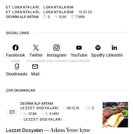
ET LOKANTALARI
LOKANTALARIM
ET LOKANTALARI
LOKANTALARIM
15.01.25
DEVRIM ALP ARTAM
0
9,6K
7 MIN
SOCIAL LINKS
Facebook
Twitter
Instagram
YouTube
Spotify
LinkedIn
LIKES
FOLLOWERS
FOLLOWERS
SUBSCRIBERS
Goodreads
Mail
ÇOK OKUNANLAR
DEVRIM ALP ARTAM
LEZZET DOSYALARI
06.12.16
3
37,8K
9 MIN
LEZZET DOSYALARI
Lezzet Dosyaları
Adana Yeme İçme