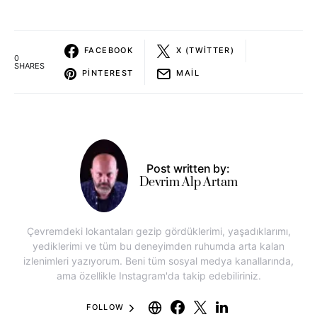
FACEBOOK
X (TWITTER)
0
SHARES
PINTEREST
MAIL
Post written by:
Devrim Alp Artam
Çevremdeki lokantaları gezip gördüklerimi, yaşadıklarımı,
yediklerimi ve tüm bu deneyimden ruhumda arta kalan
izlenimleri yazıyorum. Beni tüm sosyal medya kanallarında,
ama özellikle Instagram'da takip edebiliriniz.
FOLLOW