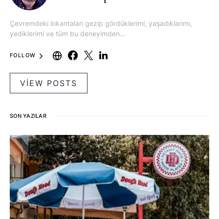
Çevremdeki lokantaları gezip gördüklerimi, yaşadıklarımı,
yediklerimi ve tüm bu deneyimden…
FOLLOW
VIEW POSTS
SON YAZILAR