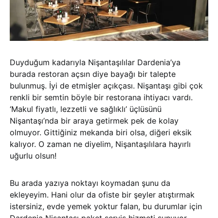
Duyduğum kadarıyla Nişantaşılılar Dardenia’ya
burada restoran açsın diye bayağı bir talepte
bulunmuş. İyi de etmişler açıkçası. Nişantaşı gibi çok
renkli bir semtin böyle bir restorana ihtiyacı vardı.
‘Makul fiyatlı, lezzetli ve sağlıklı’ üçlüsünü
Nişantaşı’nda bir araya getirmek pek de kolay
olmuyor. Gittiğiniz mekanda biri olsa, diğeri eksik
kalıyor. O zaman ne diyelim, Nişantaşılılara hayırlı
uğurlu olsun!
Bu arada yazıya noktayı koymadan şunu da
ekleyeyim. Hani olur da ofiste bir şeyler atıştırmak
istersiniz, evde yemek yoktur falan, bu durumlar için
Dardenia Nişantaşı paket servis hizmeti sunuyor.