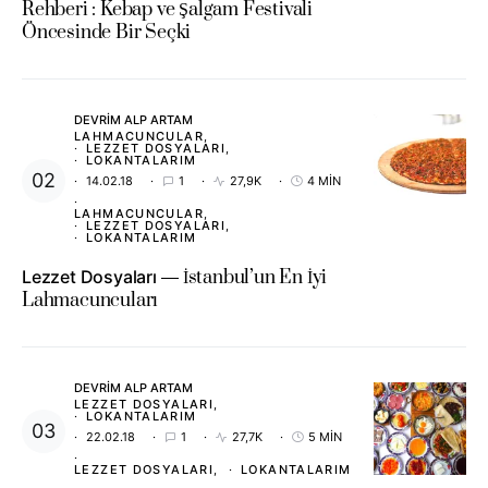
Rehberi : Kebap ve Şalgam Festivali
Öncesinde Bir Seçki
DEVRIM ALP ARTAM
LAHMACUNCULAR
LEZZET DOSYALARI
LOKANTALARIM
14.02.18
1
27,9K
4 MIN
LAHMACUNCULAR
LEZZET DOSYALARI
LOKANTALARIM
Lezzet Dosyaları
İstanbul’un En İyi
Lahmacuncuları
DEVRIM ALP ARTAM
LEZZET DOSYALARI
LOKANTALARIM
22.02.18
1
27,7K
5 MIN
LEZZET DOSYALARI
LOKANTALARIM