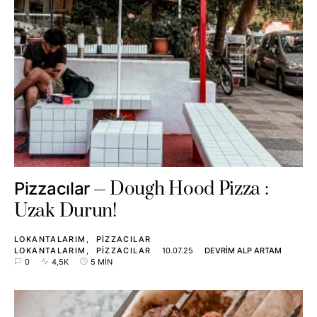
Dough Hood Pizza :
Pizzacılar
Uzak Durun!
LOKANTALARIM
PIZZACILAR
LOKANTALARIM
PIZZACILAR
10.07.25
DEVRIM ALP ARTAM
0
4,5K
5 MIN