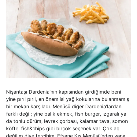
Nişantaşı Dardenia’nın kapısından girdiğimde beni
yine pırıl pırıl, en önemlisi yağ kokularına bulanmamış
bir mekan karşıladı. Menüsü diğer Dardenia’lardan
farklı değil; yine balık ekmek, fish burger, ızgaralı ya
da tonlu dürüm, levrek çorbası, kalamar tava, somon
köfte, fish&chips gibi birçok seçenek var. Çok aç
değilim diye tercihimi Efsane Kış Menüsü’nden yana