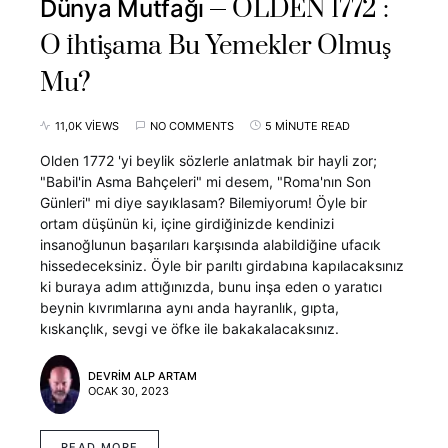
OLDEN 1772 :
Dünya Mutfağı
O İhtişama Bu Yemekler Olmuş
Mu?
11,0K VIEWS
NO COMMENTS
5 MINUTE READ
Olden 1772 'yi beylik sözlerle anlatmak bir hayli zor;
"Babil'in Asma Bahçeleri" mi desem, "Roma'nın Son
Günleri" mi diye sayıklasam? Bilemiyorum! Öyle bir
ortam düşünün ki, içine girdiğinizde kendinizi
insanoğlunun başarıları karşısında alabildiğine ufacık
hissedeceksiniz. Öyle bir parıltı girdabına kapılacaksınız
ki buraya adım attığınızda, bunu inşa eden o yaratıcı
beynin kıvrımlarına aynı anda hayranlık, gıpta,
kıskançlık, sevgi ve öfke ile bakakalacaksınız.
DEVRIM ALP ARTAM
OCAK 30, 2023
READ MORE