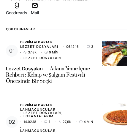
LIKES
FOLLOWERS
FOLLOWERS
SUBSCRIBERS
Goodreads
Mail
ÇOK OKUNANLAR
DEVRIM ALP ARTAM
LEZZET DOSYALARI
06.12.16
3
37,8K
9 MIN
LEZZET DOSYALARI
Lezzet Dosyaları
Adana Yeme İçme
Rehberi : Kebap ve Şalgam Festivali
Öncesinde Bir Seçki
DEVRIM ALP ARTAM
LAHMACUNCULAR
LEZZET DOSYALARI
LOKANTALARIM
14.02.18
1
27,9K
4 MIN
LAHMACUNCULAR