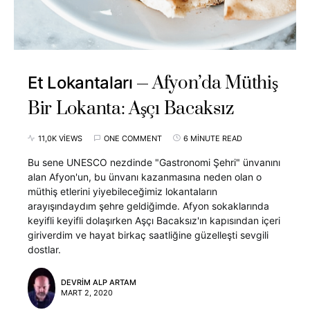
Afyon’da Müthiş
Et Lokantaları
Bir Lokanta: Aşçı Bacaksız
11,0K VIEWS
ONE COMMENT
6 MINUTE READ
Bu sene UNESCO nezdinde "Gastronomi Şehri" ünvanını
alan Afyon'un, bu ünvanı kazanmasına neden olan o
müthiş etlerini yiyebileceğimiz lokantaların
arayışındaydım şehre geldiğimde. Afyon sokaklarında
keyifli keyifli dolaşırken Aşçı Bacaksız'ın kapısından içeri
giriverdim ve hayat birkaç saatliğine güzelleşti sevgili
dostlar.
DEVRIM ALP ARTAM
MART 2, 2020