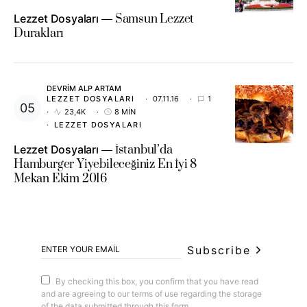
Lezzet Dosyaları
Samsun Lezzet
Durakları
DEVRIM ALP ARTAM
LEZZET DOSYALARI
07.11.16
1
23,4K
8 MIN
LEZZET DOSYALARI
Lezzet Dosyaları
İstanbul’da
Hamburger Yiyebileceğiniz En İyi 8
Mekan Ekim 2016
Subscribe
By checking this box, you confirm that you have read
and are agreeing to our terms of use regarding the storage
of the data submitted through this form.