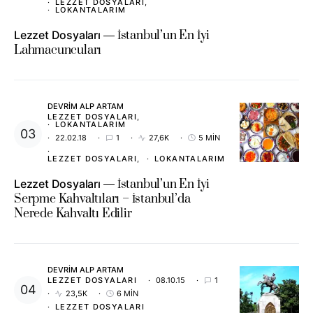
LEZZET DOSYALARI
LOKANTALARIM
Lezzet Dosyaları
İstanbul’un En İyi
Lahmacuncuları
DEVRIM ALP ARTAM
LEZZET DOSYALARI
LOKANTALARIM
22.02.18
1
27,6K
5 MIN
LEZZET DOSYALARI
LOKANTALARIM
Lezzet Dosyaları
İstanbul’un En İyi
Serpme Kahvaltıları – İstanbul’da
Nerede Kahvaltı Edilir
DEVRIM ALP ARTAM
LEZZET DOSYALARI
08.10.15
1
23,5K
6 MIN
LEZZET DOSYALARI