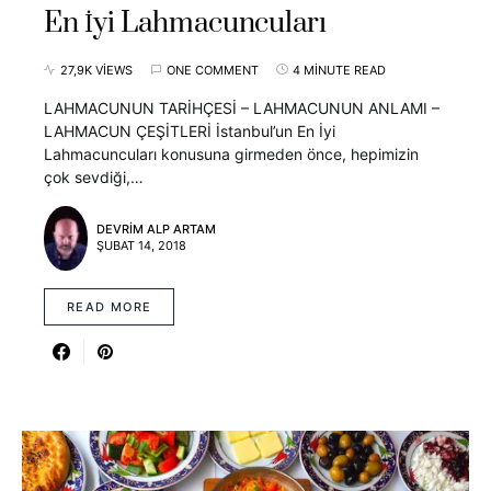
En İyi Lahmacuncuları
27,9K VIEWS
ONE COMMENT
4 MINUTE READ
LAHMACUNUN TARİHÇESİ – LAHMACUNUN ANLAMI –
LAHMACUN ÇEŞİTLERİ İstanbul’un En İyi
Lahmacuncuları konusuna girmeden önce, hepimizin
çok sevdiği,…
DEVRIM ALP ARTAM
ŞUBAT 14, 2018
READ MORE