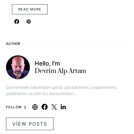
READ MORE
AUTHOR
Hello, I’m
Devrim Alp Artam
Çevremdeki lokantaları gezip gördüklerimi, yaşadıklarımı,
yediklerimi ve tüm bu deneyimden…
FOLLOW
VIEW POSTS