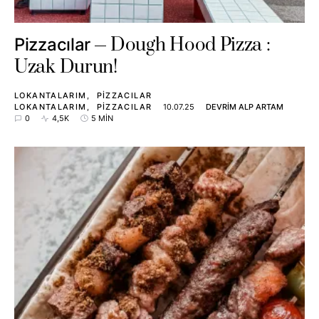
Dough Hood Pizza :
Pizzacılar
Uzak Durun!
LOKANTALARIM
PIZZACILAR
LOKANTALARIM
PIZZACILAR
10.07.25
DEVRIM ALP ARTAM
0
4,5K
5 MIN