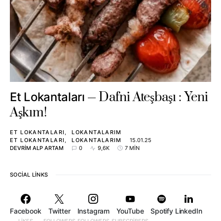
Dafni Ateşbaşı : Yeni
Et Lokantaları
Aşkım!
ET LOKANTALARI
LOKANTALARIM
ET LOKANTALARI
LOKANTALARIM
15.01.25
DEVRIM ALP ARTAM
0
9,6K
7 MIN
SOCIAL LINKS
Facebook
Twitter
Instagram
YouTube
Spotify
LinkedIn