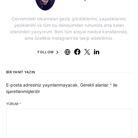
Çevremdeki lokantaları gezip gördüklerimi, yaşadıklarımı,
yediklerimi ve tüm bu deneyimden ruhumda arta kalan
izlenimleri yazıyorum. Beni tüm sosyal medya kanallarında,
ama özellikle Instagram'da takip edebiliriniz.
FOLLOW
BIR YANIT YAZIN
E-posta adresiniz yayınlanmayacak.
Gerekli alanlar
*
ile
işaretlenmişlerdir
YORUM
*