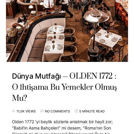
OLDEN 1772 :
Dünya Mutfağı
O İhtişama Bu Yemekler Olmuş
Mu?
11,0K VIEWS
NO COMMENTS
5 MINUTE READ
Olden 1772 'yi beylik sözlerle anlatmak bir hayli zor;
"Babil'in Asma Bahçeleri" mi desem, "Roma'nın Son