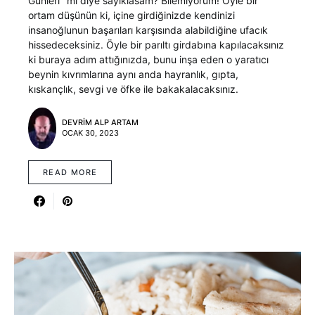
Günleri" mi diye sayıklasam? Bilemiyorum! Öyle bir
ortam düşünün ki, içine girdiğinizde kendinizi
insanoğlunun başarıları karşısında alabildiğine ufacık
hissedeceksiniz. Öyle bir parıltı girdabına kapılacaksınız
ki buraya adım attığınızda, bunu inşa eden o yaratıcı
beynin kıvrımlarına aynı anda hayranlık, gıpta,
kıskançlık, sevgi ve öfke ile bakakalacaksınız.
DEVRIM ALP ARTAM
OCAK 30, 2023
READ MORE