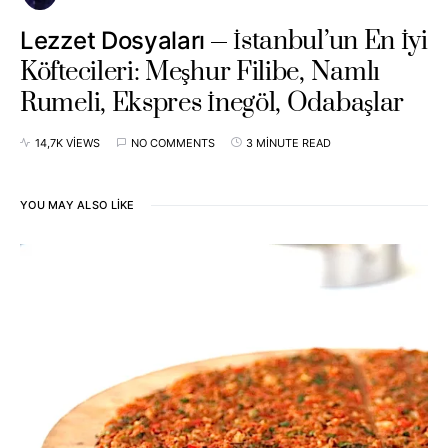
İstanbul’un En İyi
Lezzet Dosyaları
Köftecileri: Meşhur Filibe, Namlı
Rumeli, Ekspres İnegöl, Odabaşlar
14,7K VIEWS
NO COMMENTS
3 MINUTE READ
YOU MAY ALSO LIKE