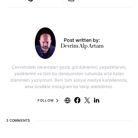
Post written by:
Devrim Alp Artam
Çevremdeki lokantaları gezip gördüklerimi, yaşadıklarımı,
yediklerimi ve tüm bu deneyimden ruhumda arta kalan
izlenimleri yazıyorum. Beni tüm sosyal medya kanallarında,
ama özellikle Instagram'da takip edebiliriniz.
FOLLOW
3 COMMENTS