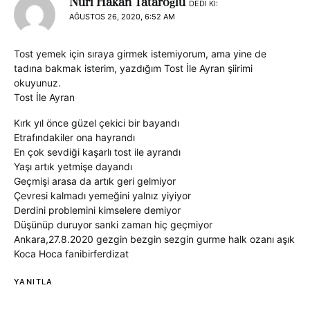
Nuri Hakan Tataroğlu
DEDI KI:
AĞUSTOS 26, 2020, 6:52 AM
Tost yemek için sıraya girmek istemiyorum, ama yine de
tadına bakmak isterim, yazdığım Tost İle Ayran şiirimi
okuyunuz.
Tost İle Ayran
Kırk yıl önce güzel çekici bir bayandı
Etrafındakiler ona hayrandı
En çok sevdiği kaşarlı tost ile ayrandı
Yaşı artık yetmişe dayandı
Geçmişi arasa da artık geri gelmiyor
Çevresi kalmadı yemeğini yalnız yiyiyor
Derdini problemini kimselere demiyor
Düşünüp duruyor sanki zaman hiç geçmiyor
Ankara,27.8.2020 gezgin bezgin sezgin gurme halk ozanı aşık
Koca Hoca fanibirferdizat
YANITLA