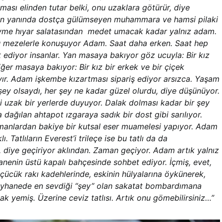
ması elinden tutar belki, onu uzaklara götürür, diye
rın yanında dostça gülümseyen muhammara ve hamsi pilaki
vme hıyar salatasından medet umacak kadar yalnız adam.
 mezelerle konuşuyor Adam. Saat daha erken. Saat hep
 ediyor insanlar. Yan masaya bakıyor göz ucuyla: Bir kız
iğer masaya bakıyor: Bir kız bir erkek ve bir çiçek
yır. Adam işkembe kızartması sipariş ediyor arsızca. Yaşam
şey olsaydı, her şey ne kadar güzel olurdu, diye düşünüyor.
 uzak bir yerlerde duyuyor. Dalak dolması kadar bir şey
ağılan ahtapot ızgaraya sadık bir dost gibi sarılıyor.
manlardan bakiye bir kutsal eser muamelesi yapıyor. Adam
. Tatlıların Everest’i trileçe ise bu tatlı da da
, diye geçiriyor aklından. Zaman geçiyor. Adam artık yalnız
anenin üstü kapalı bahçesinde sohbet ediyor. İçmiş, evet,
çücük rakı kadehlerinde, eskinin hülyalarına öykünerek,
meyhanede en sevdiği “şey” olan sakatat bombardımana
ak yemiş. Üzerine ceviz tatlısı. Artık onu gömebilirsiniz…”