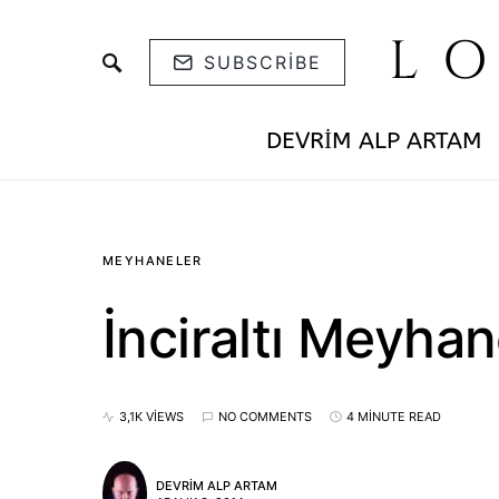
L
SUBSCRIBE
DEVRIM ALP ARTAM
MEYHANELER
İnciraltı Meyhan
3,1K VIEWS
NO COMMENTS
4 MINUTE READ
DEVRIM ALP ARTAM