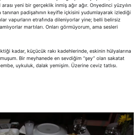
 arası yeni bir gerçeklik inmiş ağır ağır. Onyedinci yüzyılın
 tanınan padişahının keyifle içkisini yudumlayarak izlediği
lar vapurların etrafında dileniyorlar yine; belli belirsiz
amlıyorlar martıları. Onları görmüyorum, ama sesleri
tiği kadar, küçücük rakı kadehlerinde, eskinin hülyalarına
oymuşum. Bir meyhanede en sevdiğim “şey” olan sakatat
be, uykuluk, dalak yemişim. Üzerine ceviz tatlısı.