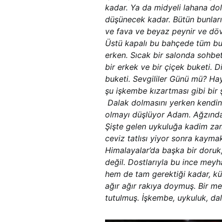
kadar. Ya da midyeli lahana dol
düşünecek kadar. Bütün bunla
ve fava ve beyaz peynir ve dö
Üstü kapalı bu bahçede tüm bu
erken. Sıcak bir salonda sohbet
bir erkek ve bir çiçek buketi. D
buketi. Sevgililer Günü mü? Ha
şu işkembe kızartması gibi bir 
Dalak dolmasını yerken kendini
olmayı düşlüyor Adam. Ağzında d
Şişte gelen uykuluğa kadim za
ceviz tatlısı yiyor sonra kaymaklı
Himalayalar’da başka bir doruk
değil. Dostlarıyla bu ince meyh
hem de tam gerektiği kadar, kü
ağır ağır rakıya doymuş. Bir 
tutulmuş. İşkembe, uykuluk, dal