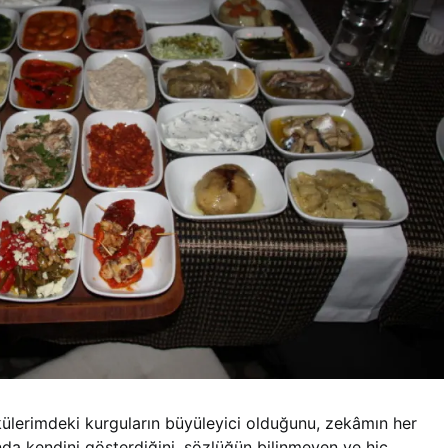
külerimdeki kurguların büyüleyici olduğunu, zekâmın her
da kendini gösterdiğini, sözlüğün bilinmeyen ve hiç