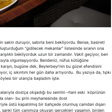
n sakin duruyor, sabırla beni bekliyordu. Bense, basireti
luşturduğum “gidilecek mekanlar” listesinde sıranın ona
şılıklı bekliyorduk uzun bir zamandır. Vakit geçiyor, ben
sıyla olgunlaşıyordu. Bendeniz, nüfus kütüğüne
karşın, bugüne dek, Beylerbeyi’nin bu güzel efendisini
ıyor, iç sıkıntım her gün daha artıyordu. Bu yazıya da, tıpkı
öylesi bir utançla başladım işte.
galarıyla dostça okşadığı bu semtin –hani eski köprünün
da olan- bu şirin meyhanesinde dost
iyle üstü kapatılmış bir bahçede oturmuş camdan dışarı
, sanki tüm canımıza okuyan gerçekleri yaşamın, birden