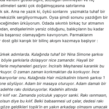
elimeleri sanki çok doğalmışçasına satırlarıma
 sık sık. Ama ne yazık ki, öykü sonlarını yazmakta tuhaf bir
teneksizlik sergiliyormuşum. Oysa şimdi sonunu yazdığım bir
eceğimden ürküyorum. Odada sıkıntılı birkaç tur atmamın
ndan, endişelerimin yersiz olduğunu, balıkçıların bu kadar
la başarısız olamayağımı kavrıyorum. Parmaklarım
r dost gibi karışık bir bilinç akışını kazımaya başlıyor :
e ürkek adımlarda. Kulağında tuhaf bir Nina Simone şarkısı
 böyle şarkılarla dolaşıyor nice zamandır. Hayali bir
lerle meyhaneleri geziyor. İnciraltı Meyhanesi karanlık bu
orkuyor. O zaman zaman korkmaktan da korkuyor. İnce
rıyorlar onu. Kulağında Hair müzikalinin tılsımlı şarkısı ‘I
mone söylüyor. Adam bir masaya oturuyor. Adam damalı bir
adehte rakı dolduruyorlar. Kadehin altında
r kılıf var. Zamanda yolculuk yapıyor sanki. Rakı ısınmasın,
olsun diye bu kılıf. Belki babaannesi ud çalar, dedesi rakı
zgöze geldikleri topik’in en yakın arkadaşı olmasını umacak