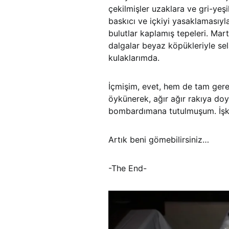
çekilmişler uzaklara ve gri-yeşil
baskıcı ve içkiyi yasaklamasıyla
bulutlar kaplamış tepeleri. Martı
dalgalar beyaz köpükleriyle sel
kulaklarımda.
İçmişim, evet, hem de tam gerek
öykünerek, ağır ağır rakıya d
bombardımana tutulmuşum. İşkem
Artık beni gömebilirsiniz…
-The End-