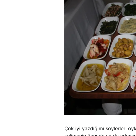
Çok iyi yazdığımı söylerler; öy
kelimenin önünde ya da arkasın