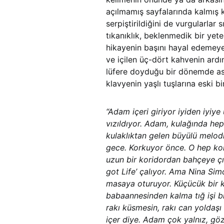
açılmamış sayfalarında kalmış k
serpiştirildiğini de vurgularlar
tıkanıklık, beklenmedik bir ye
hikayenin başını hayal edemey
ve içilen üç-dört kahvenin ardı
lüfere doyduğu bir dönemde as
klavyenin yaşlı tuşlarına eski bi
“Adam içeri giriyor iyiden iyiy
vızıldıyor. Adam, kulağında hep
kulaklıktan gelen büyülü melodi
gece. Korkuyor önce. O hep k
uzun bir koridordan bahçeye çıka
got Life’ çalıyor. Ama Nina Si
masaya oturuyor. Küçücük bir k
babaannesinden kalma tığ işi bi
rakı küsmesin, rakı can yoldaşı 
içer diye. Adam çok yalnız, gö