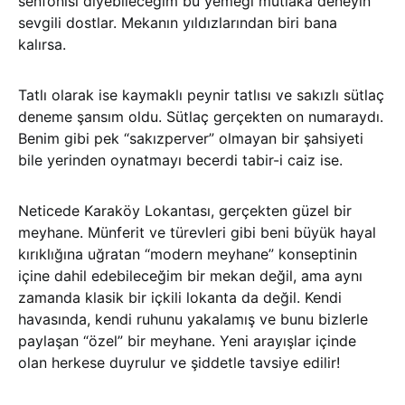
senfonisi diyebileceğim bu yemeği mutlaka deneyin
sevgili dostlar. Mekanın yıldızlarından biri bana
kalırsa.
Tatlı olarak ise kaymaklı peynir tatlısı ve sakızlı sütlaç
deneme şansım oldu. Sütlaç gerçekten on numaraydı.
Benim gibi pek “sakızperver” olmayan bir şahsiyeti
bile yerinden oynatmayı becerdi tabir-i caiz ise.
Neticede Karaköy Lokantası, gerçekten güzel bir
meyhane. Münferit ve türevleri gibi beni büyük hayal
kırıklığına uğratan “modern meyhane” konseptinin
içine dahil edebileceğim bir mekan değil, ama aynı
zamanda klasik bir içkili lokanta da değil. Kendi
havasında, kendi ruhunu yakalamış ve bunu bizlerle
paylaşan “özel” bir meyhane. Yeni arayışlar içinde
olan herkese duyrulur ve şiddetle tavsiye edilir!