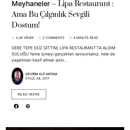
Lipa Restaurant :
Meyhaneler
Ama Bu Çılgınlık Sevgili
Dostum!
4,3K VIEWS
2 COMMENTS
4 MINUTE READ
DERE TEPE DÜZ GİTTİM, LİPA RESTAURANT’TA ALDIM
SOLUĞU Yeme içmeyi gerçekten seviyorsanız, hele de
yaşamdan keyif almak sizin…
DEVRIM ALP ARTAM
EYLÜL 28, 2017
READ MORE