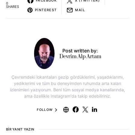
FACEBOOK
X (TWITTER)
0
SHARES
PINTEREST
MAIL
Post written by:
Devrim Alp Artam
Çevremdeki lokantaları gezip gördüklerimi, yaşadıklarımı,
yediklerimi ve tüm bu deneyimden ruhumda arta kalan
izlenimleri yazıyorum. Beni tüm sosyal medya kanallarında,
ama özellikle Instagram'da takip edebiliriniz.
FOLLOW
BIR YANIT YAZIN