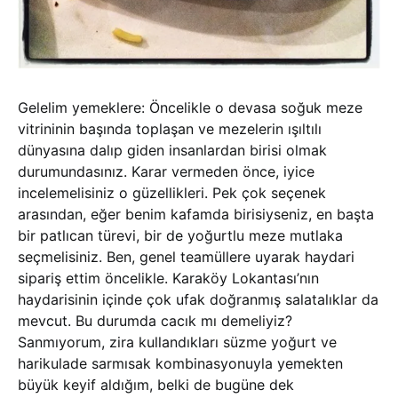
Gelelim yemeklere: Öncelikle o devasa soğuk meze
vitrininin başında toplaşan ve mezelerin ışıltılı
dünyasına dalıp giden insanlardan birisi olmak
durumundasınız. Karar vermeden önce, iyice
incelemelisiniz o güzellikleri. Pek çok seçenek
arasından, eğer benim kafamda birisiyseniz, en başta
bir patlıcan türevi, bir de yoğurtlu meze mutlaka
seçmelisiniz. Ben, genel teamüllere uyarak haydari
sipariş ettim öncelikle. Karaköy Lokantası’nın
haydarisinin içinde çok ufak doğranmış salatalıklar da
mevcut. Bu durumda cacık mı demeliyiz?
Sanmıyorum, zira kullandıkları süzme yoğurt ve
harikulade sarmısak kombinasyonuyla yemekten
büyük keyif aldığım, belki de bugüne dek