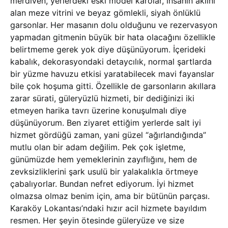
merdiven, yerlerdeki eski model karolar, insanın aklını
alan meze vitrini ve beyaz gömlekli, siyah önlüklü
garsonlar. Her masanın dolu olduğunu ve rezervasyon
yapmadan gitmenin büyük bir hata olacağını özellikle
belirtmeme gerek yok diye düşünüyorum. İçerideki
kabalık, dekorasyondaki detaycılık, normal şartlarda
bir yüzme havuzu etkisi yaratabilecek mavi fayanslar
bile çok hoşuma gitti. Özellikle de garsonların akıllara
zarar sürati, güleryüzlü hizmeti, bir dediğinizi iki
etmeyen harika tavrı üzerine konuşulmalı diye
düşünüyorum. Ben ziyaret ettiğim yerlerde salt iyi
hizmet gördüğü zaman, yani güzel “ağırlandığında”
mutlu olan bir adam değilim. Pek çok işletme,
günümüzde hem yemeklerinin zayıflığını, hem de
zevksizliklerini şark usulü bir yalakalıkla örtmeye
çabalıyorlar. Bundan nefret ediyorum. İyi hizmet
olmazsa olmaz benim için, ama bir bütünün parçası.
Karaköy Lokantası’ndaki hızır acil hizmete bayıldım
resmen. Her şeyin ötesinde güleryüze ve size