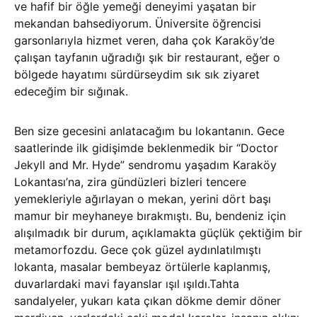
ve hafif bir öğle yemeği deneyimi yaşatan bir
mekandan bahsediyorum. Üniversite öğrencisi
garsonlarıyla hizmet veren, daha çok Karaköy’de
çalışan tayfanın uğradığı şık bir restaurant, eğer o
bölgede hayatımı sürdürseydim sık sık ziyaret
edeceğim bir sığınak.
Ben size gecesini anlatacağım bu lokantanın. Gece
saatlerinde ilk gidişimde beklenmedik bir “Doctor
Jekyll and Mr. Hyde” sendromu yaşadım Karaköy
Lokantası’na, zira gündüzleri bizleri tencere
yemekleriyle ağırlayan o mekan, yerini dört başı
mamur bir meyhaneye bırakmıştı. Bu, bendeniz için
alışılmadık bir durum, açıklamakta güçlük çektiğim bir
metamorfozdu. Gece çok güzel aydınlatılmıştı
lokanta, masalar bembeyaz örtülerle kaplanmış,
duvarlardaki mavi fayanslar ışıl ışıldı.Tahta
sandalyeler, yukarı kata çıkan dökme demir döner