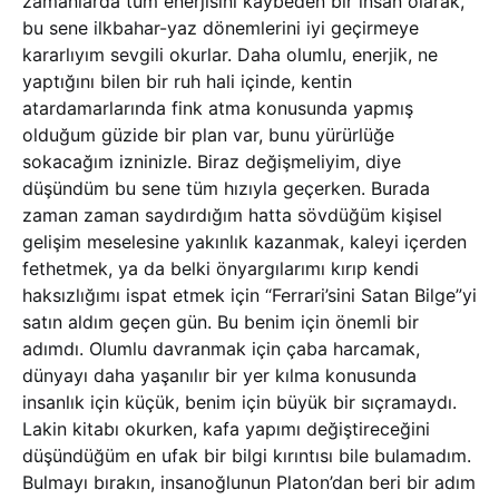
zamanlarda tüm enerjisini kaybeden bir insan olarak,
bu sene ilkbahar-yaz dönemlerini iyi geçirmeye
kararlıyım sevgili okurlar. Daha olumlu, enerjik, ne
yaptığını bilen bir ruh hali içinde, kentin
atardamarlarında fink atma konusunda yapmış
olduğum güzide bir plan var, bunu yürürlüğe
sokacağım izninizle. Biraz değişmeliyim, diye
düşündüm bu sene tüm hızıyla geçerken. Burada
zaman zaman saydırdığım hatta sövdüğüm kişisel
gelişim meselesine yakınlık kazanmak, kaleyi içerden
fethetmek, ya da belki önyargılarımı kırıp kendi
haksızlığımı ispat etmek için “Ferrari’sini Satan Bilge”yi
satın aldım geçen gün. Bu benim için önemli bir
adımdı. Olumlu davranmak için çaba harcamak,
dünyayı daha yaşanılır bir yer kılma konusunda
insanlık için küçük, benim için büyük bir sıçramaydı.
Lakin kitabı okurken, kafa yapımı değiştireceğini
düşündüğüm en ufak bir bilgi kırıntısı bile bulamadım.
Bulmayı bırakın, insanoğlunun Platon’dan beri bir adım