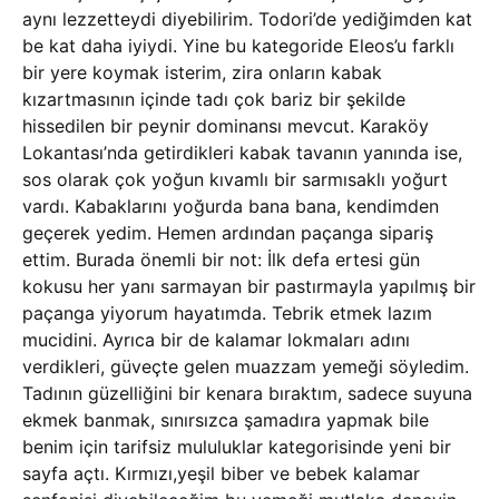
aynı lezzetteydi diyebilirim. Todori’de yediğimden kat
be kat daha iyiydi. Yine bu kategoride Eleos’u farklı
bir yere koymak isterim, zira onların kabak
kızartmasının içinde tadı çok bariz bir şekilde
hissedilen bir peynir dominansı mevcut. Karaköy
Lokantası’nda getirdikleri kabak tavanın yanında ise,
sos olarak çok yoğun kıvamlı bir sarmısaklı yoğurt
vardı. Kabaklarını yoğurda bana bana, kendimden
geçerek yedim. Hemen ardından paçanga sipariş
ettim. Burada önemli bir not: İlk defa ertesi gün
kokusu her yanı sarmayan bir pastırmayla yapılmış bir
paçanga yiyorum hayatımda. Tebrik etmek lazım
mucidini. Ayrıca bir de kalamar lokmaları adını
verdikleri, güveçte gelen muazzam yemeği söyledim.
Tadının güzelliğini bir kenara bıraktım, sadece suyuna
ekmek banmak, sınırsızca şamadıra yapmak bile
benim için tarifsiz mululuklar kategorisinde yeni bir
sayfa açtı. Kırmızı,yeşil biber ve bebek kalamar