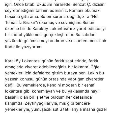
için. Önce kitabı okudum hararetle. Behzat Ç. dizisini
seyretmediğimi tahmin edersiniz. Romanı okumak
hoşuma gitti ama. Bu bir sürpriz değildi, zira “Her
Temas İz Bırakır”ı okumuş ve sevmiştim. Bunun
üzerine bir de Karaköy Lokantası’nı ziyaret edince iyi
bir moral yüklemesi gerçekleştirdim. Bu satırları
yüzümde gülümsemeyi andıran ve nispeten mesut bir
ifade ile yazıyorum.
Karaköy Lokantası günün farklı saatlerinde, farklı
amaçlarla ziyaret edebileceğiniz bir lokanta. Öğle
yemekleri için defalarca gittim buraya ben. Lakin bu
yazının konusu, günün ortasında yaptığım ziyaretler
değil. Bu yemeklerde, kendini modern bir esnaf
lokantası gibi konumlayan ve bu yaklaşımda hayli
başarılı olan bir işletme buldum her defasında
karşımda. Zeytinyağlılarıyla, mis gibi tencere
yemekleriyle, yumuşacık sütlü tatlılarıyla insana güzel