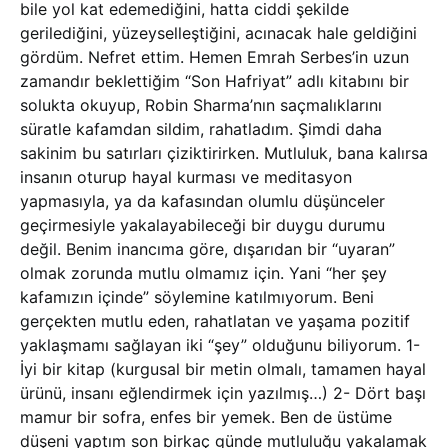
bile yol kat edemediğini, hatta ciddi şekilde
gerilediğini, yüzeyselleştiğini, acınacak hale geldiğini
gördüm. Nefret ettim. Hemen Emrah Serbes’in uzun
zamandır beklettiğim “Son Hafriyat” adlı kitabını bir
solukta okuyup, Robin Sharma’nın saçmalıklarını
süratle kafamdan sildim, rahatladım. Şimdi daha
sakinim bu satırları çiziktirirken. Mutluluk, bana kalırsa
insanın oturup hayal kurması ve meditasyon
yapmasıyla, ya da kafasından olumlu düşünceler
geçirmesiyle yakalayabileceği bir duygu durumu
değil. Benim inancıma göre, dışarıdan bir “uyaran”
olmak zorunda mutlu olmamız için. Yani “her şey
kafamızın içinde” söylemine katılmıyorum. Beni
gerçekten mutlu eden, rahatlatan ve yaşama pozitif
yaklaşmamı sağlayan iki “şey” olduğunu biliyorum. 1-
İyi bir kitap (kurgusal bir metin olmalı, tamamen hayal
ürünü, insanı eğlendirmek için yazılmış…) 2- Dört başı
mamur bir sofra, enfes bir yemek. Ben de üstüme
düşeni yaptım son birkaç günde mutluluğu yakalamak