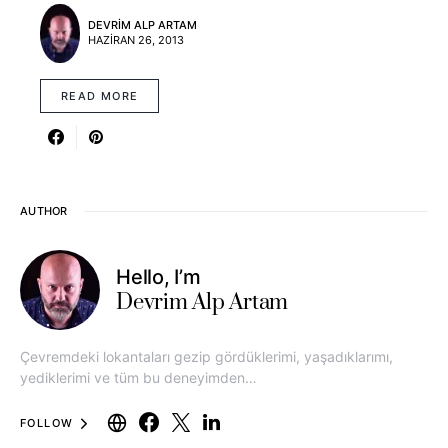
DEVRIM ALP ARTAM
HAZIRAN 26, 2013
READ MORE
AUTHOR
Hello, I’m
Devrim Alp Artam
Çevremdeki lokantaları gezip gördüklerimi, yaşadıklarımı,
yediklerimi ve tüm bu deneyimden…
FOLLOW