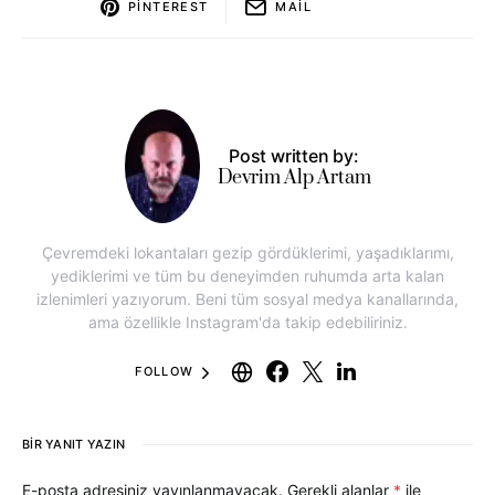
PINTEREST
MAIL
Post written by:
Devrim Alp Artam
Çevremdeki lokantaları gezip gördüklerimi, yaşadıklarımı,
yediklerimi ve tüm bu deneyimden ruhumda arta kalan
izlenimleri yazıyorum. Beni tüm sosyal medya kanallarında,
ama özellikle Instagram'da takip edebiliriniz.
FOLLOW
BIR YANIT YAZIN
E-posta adresiniz yayınlanmayacak.
Gerekli alanlar
*
ile