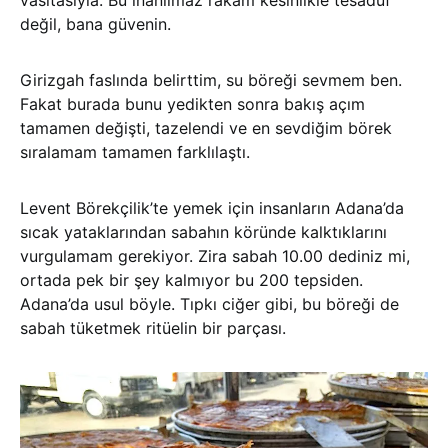
vasıtasıyla. Bu inanılmaz rakam kesinlikle tesadüf
değil, bana güvenin.
Girizgah faslında belirttim, su böreği sevmem ben.
Fakat burada bunu yedikten sonra bakış açım
tamamen değişti, tazelendi ve en sevdiğim börek
sıralamam tamamen farklılaştı.
Levent Börekçilik’te yemek için insanların Adana’da
sıcak yataklarından sabahın köründe kalktıklarını
vurgulamam gerekiyor. Zira sabah 10.00 dediniz mi,
ortada pek bir şey kalmıyor bu 200 tepsiden.
Adana’da usul böyle. Tıpkı ciğer gibi, bu böreği de
sabah tüketmek ritüelin bir parçası.