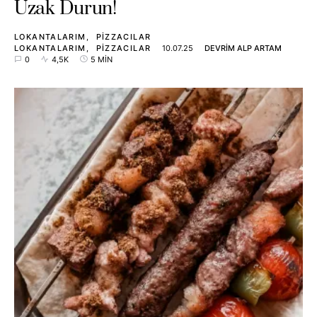
Uzak Durun!
LOKANTALARIM
PIZZACILAR
LOKANTALARIM
PIZZACILAR
10.07.25
DEVRIM ALP ARTAM
0
4,5K
5 MIN