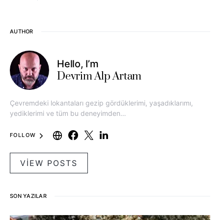
AUTHOR
Hello, I’m
Devrim Alp Artam
Çevremdeki lokantaları gezip gördüklerimi, yaşadıklarımı,
yediklerimi ve tüm bu deneyimden…
FOLLOW
VIEW POSTS
SON YAZILAR