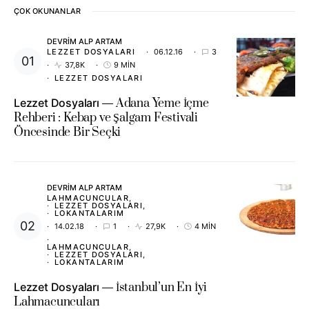
ÇOK OKUNANLAR
DEVRIM ALP ARTAM
LEZZET DOSYALARI
06.12.16
3
37,8K
9 MIN
LEZZET DOSYALARI
Lezzet Dosyaları
Adana Yeme İçme
Rehberi : Kebap ve Şalgam Festivali
Öncesinde Bir Seçki
DEVRIM ALP ARTAM
LAHMACUNCULAR
LEZZET DOSYALARI
LOKANTALARIM
14.02.18
1
27,9K
4 MIN
LAHMACUNCULAR
LEZZET DOSYALARI
LOKANTALARIM
Lezzet Dosyaları
İstanbul’un En İyi
Lahmacuncuları