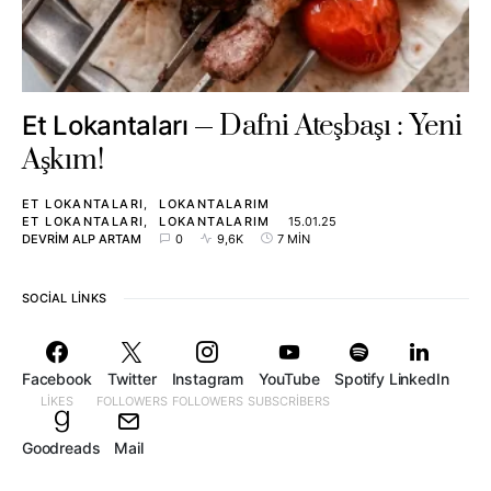
Dafni Ateşbaşı : Yeni
Et Lokantaları
Aşkım!
ET LOKANTALARI
LOKANTALARIM
ET LOKANTALARI
LOKANTALARIM
15.01.25
DEVRIM ALP ARTAM
0
9,6K
7 MIN
SOCIAL LINKS
Facebook
Twitter
Instagram
YouTube
Spotify
LinkedIn
LIKES
FOLLOWERS
FOLLOWERS
SUBSCRIBERS
Goodreads
Mail