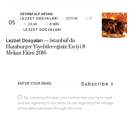
DEVRIM ALP ARTAM
LEZZET DOSYALARI
07.11.16
1
23,4K
8 MIN
LEZZET DOSYALARI
Lezzet Dosyaları
İstanbul’da
Hamburger Yiyebileceğiniz En İyi 8
Mekan Ekim 2016
Subscribe
By checking this box, you confirm that you have read
and are agreeing to our terms of use regarding the storage
of the data submitted through this form.