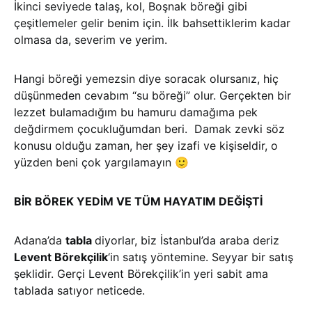
İkinci seviyede talaş, kol, Boşnak böreği gibi
çeşitlemeler gelir benim için. İlk bahsettiklerim kadar
olmasa da, severim ve yerim.
Hangi böreği yemezsin diye soracak olursanız, hiç
düşünmeden cevabım “su böreği” olur. Gerçekten bir
lezzet bulamadığım bu hamuru damağıma pek
değdirmem çocukluğumdan beri. Damak zevki söz
konusu olduğu zaman, her şey izafi ve kişiseldir, o
yüzden beni çok yargılamayın 🙂
BİR BÖREK YEDİM VE TÜM HAYATIM DEĞİŞTİ
Adana’da
tabla
diyorlar, biz İstanbul’da araba deriz
Levent Börekçilik
‘in satış yöntemine. Seyyar bir satış
şeklidir. Gerçi Levent Börekçilik’in yeri sabit ama
tablada satıyor neticede.