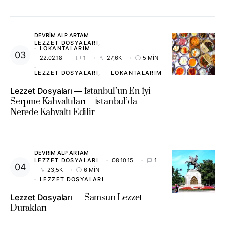
DEVRIM ALP ARTAM
LEZZET DOSYALARI
LOKANTALARIM
22.02.18
1
27,6K
5 MIN
LEZZET DOSYALARI
LOKANTALARIM
Lezzet Dosyaları
İstanbul’un En İyi
Serpme Kahvaltıları – İstanbul’da
Nerede Kahvaltı Edilir
DEVRIM ALP ARTAM
LEZZET DOSYALARI
08.10.15
1
23,5K
6 MIN
LEZZET DOSYALARI
Lezzet Dosyaları
Samsun Lezzet
Durakları