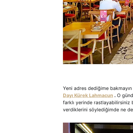
Yeni adres dediğime bakmayın s
Dayı Kürek Lahmacun
.
O günde
farklı yerinde rastlayabilirsin
verdiklerini söylediğimde ne de