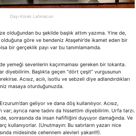
Dayı Kürek Lahmacun
aze olduğundan bu şekilde başlık attım yazıma. Yine de,
ay olduğuna göre ve bendeniz Ataşehir’de ikamet eden bir
lsa bir gerçeklik payı var bu tanımlamamda.
ide yemeği sevenlerin kaçırmaması gereken bir lokanta.
ar diyebilirim. Başlıkta geçen “dört çeşit” vurgusunun
irse. Acısız, acılı, isotlu ve sebzeli diye adlandırdıkları
rsiniz masaya oturduğunuzda.
 Erzurum’dan geliyor ve dana döş kullanılıyor. Acısız,
var; ayrıca nane tadını da hissettim diyebilirim. Urfa tarzı.
n de, sonrasında da insan hafifliğini duyuyor damağında. Ve
arç kullanıyorlar. (Unutmayın: Bu satırların yazarı nice
sında midesinde cehennem alevleri yakan!!!).