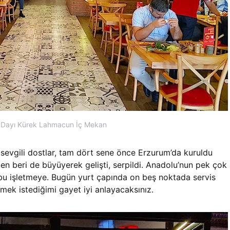
Dayı Kürek Lahmacun İç Mekan
evgili dostlar, tam dört sene önce Erzurum’da kuruldu
n beri de büyüyerek gelişti, serpildi. Anadolu’nun pek çok
iz bu işletmeye. Bugün yurt çapında on beş noktada servis
mek istediğimi gayet iyi anlayacaksınız.